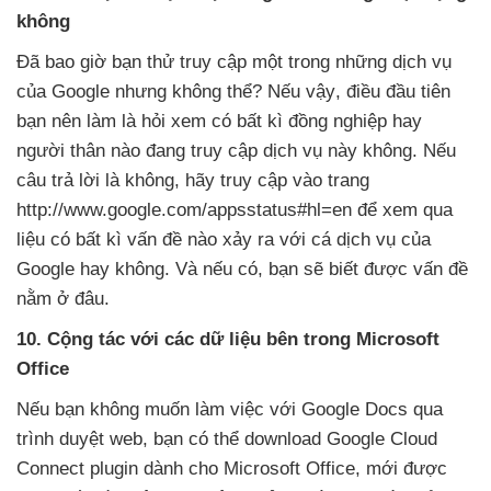
không
Đã bao giờ bạn thử truy cập một trong
những dịch vụ
của Google
nhưng không thể
?
Nếu vậy
, điều đầu tiên
bạn nên làm là hỏi xem có bất kì đồng nghiệp hay
người thân nào đang truy cập dịch vụ này không
.
Nếu
câu trả lời là không
, hãy truy cập vào trang
http://www.google.com/appsstatus#hl=en
để xem qua
liệu có bất kì vấn đề nào xảy ra
với cá dịch vụ
của
Google hay không
. Và
nếu có
, bạn
sẽ biết
được vấn đề
nằm ở đâu.
10
. Cộng tác
với các dữ liệu bên trong Microsoft
Office
Nếu bạn không muốn làm việc
với Google Docs qua
trình duyệt web
, bạn có thể download Google Cloud
Connect plugin dành cho Microsoft Office
, mới
được