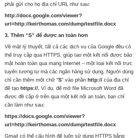
phải gửi cho họ địa chỉ URL
như sau:
http://docs.google.com/viewer?
url=http://keirthomas.com/dump/testfile.docx
3
. Thêm “S”
để
được an toàn hơn
Về mặt lý thuyết
,
tất cả các dịch vụ
của Google đều có
thể truy cập qua HTTPS
, giúp tạo một kết nối
được bảo
mật hoàn toàn qua mạng Internet – một loại kết nối trực
tuyến tương tự mà các ngân hàng sử dụng
. Người dùng
chỉ cần thêm một chữ “
S
” vào phần
http://
của địa chỉ
để tạo
https://.
Ví dụ
,
để mở file Microsoft Word đã
được đề cập ở trên qua một kết nối an toàn
, bạn chỉ
cần làm
như sau:
https://docs.google.com/viewer?
url=http://keirthomas.com/dump/testfile.docx
Gmail có thể cấu hình
để luôn sử dụng HTTPS bằng