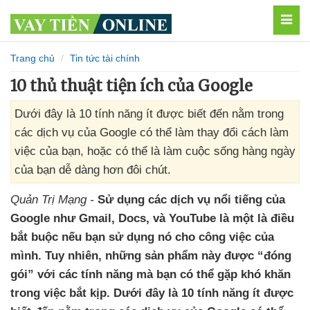
MEN
Trang chủ
Tin tức tài chính
10 thủ thuật tiện ích của Google
Dưới đây là 10 tính năng ít được biết đến nằm trong
các dịch vụ của Google có thể làm thay đổi cách làm
việc của bạn, hoặc có thể là làm cuộc sống hàng ngày
của bạn dễ dàng hơn đôi chút.
Quản Trị Mạng -
Sử dụng các dịch vụ nổi tiếng
của
Google như Gmail
, Docs
, và YouTube là một là điều
bắt buộc
nếu bạn sử dụng nó cho công việc
của
mình
. Tuy nhiên
,
những sản phẩm này
được “đóng
gói”
với các tính năng mà bạn có thể gặp khó khăn
trong việc bắt kịp
. Dưới đây là 10 tính năng ít
được