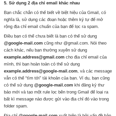
5
. Sử dụng 2 địa chỉ email khác nhau
Bạn chắc chắn có thể biết về biệt hiệu
của Gmail
, có
nghĩa là
, sử dụng các đoạn
hoặc thêm ký tự
để mở
rộng địa chỉ email chuẩn
của bạn
để lọc ra spam.
Điều bạn có thể chưa biết là bạn có thể sử dụng
@google-mail.com
cũng như @gmail.com
. Nói theo
cách khác
,
nếu bạn thường xuyên sử dụng
example.address@gmail.com
cho địa chỉ email
của
mình
, thì bạn hoàn toàn có thể sử dụng
example.address@google-mail.com
, và các message
vẫn có thể “tìm tới” tài khoản
của bạn
. Ví dụ
, bạn
cũng
có thể sử dụng
@google-mail.com
khi đăng ký thư
báo mới và tạo một rule lọc bên trong Gmail
để loại ra
bất kì message nào
được gửi vào địa chỉ đó vào trong
folder spam.
Địa chỉ
@google-mail.com
xuất hiện là
bởi vấn đề bản