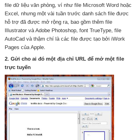
file dữ liệu văn phòng
, ví như file Microsoft Word
hoặc
Excel
,
nhưng một vài tuần trước danh sách file
được
hỗ trợ đã
được mở rộng ra
,
bao gồm thêm file
Illustrator và Adobe Photoshop
, font TrueType
, file
AutoCad và thậm chí là các file
được tạo
bởi iWork
Pages
của Apple.
2
. Gửi cho ai đó một địa chỉ URL
để mở một file
trực tuyến