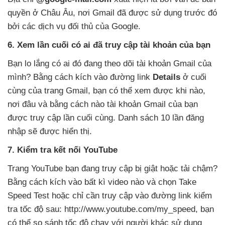
quyền ở Châu Âu
, nơi Gmail đã
được sử dụng trước đó
bởi các dịch vụ đối thủ
của Google.
6
. Xem lần cuối có ai đã truy cập tài khoản
của bạn
Bạn lo lắng có ai đó đang theo dõi tài khoản Gmail
của
mình
? Bằng cách kích vào đường link
Details
ở cuối
cùng
của trang Gmail
, bạn có thể xem
được khi nào
,
nơi đâu và bằng cách nào tài khoản Gmail
của bạn
được truy cập lần cuối cùng
. Danh sách 10 lần đăng
nhập
sẽ
được hiển thị.
7
. Kiểm tra kết nối YouTube
Trang YouTube bạn đang truy cập bị giật
hoặc tải chậm
?
Bằng cách kích vào bất kì video nào và chọn Take
Speed Test
hoặc chỉ cần truy cập vào đường link kiểm
tra tốc độ sau: http://www.youtube.com/my_speed
, bạn
có thể so sánh tốc độ chạy
với người khác sử dụng