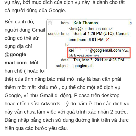
vụ này
,
bởi mục đích
của dịch vụ này là dành cho
tất
cả người dùng
của Google.
Bên cạnh đó
,
người dùng Gmail
cũng có thể sử
dụng địa chỉ
@google-
mail.com
. Một
hạn chế (
hoặc lợi
thế)
của tính năng bảo mật mới này là bạn cần phải
thêm một mật khẩu mới
, cụ thể cho một số dịch vụ
Google
, ví như Gmail di động
, Picasa trên desktop
hoặc chỉnh sửa Adwords
. Lý do nằm ở chỗ các dịch vụ
này
vẫn chưa làm việc
với quá trình xác nhận 2 bước
.
Đăng nhập bằng cách sử dụng đường link trên và thực
hiện qua các bước yêu cầu.