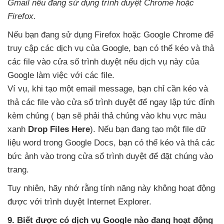
Gmail
nếu đang sử dụng trình duyệt Chrome
hoặc
Firefox
.
Nếu bạn đang sử dụng Firefox
hoặc Google Chrome
để
truy cập các dịch vụ
của Google
, bạn có thể kéo và thả
các file vào cửa số trình duyệt
nếu dịch vụ này
của
Google làm việc
với các file.
Ví vụ
, khi tạo một email message
, bạn chỉ cần kéo và
thả các file vào cửa sổ trình duyệt
để ngay lập tức đính
kèm chúng ( bạn
sẽ phải thả chúng vào khu vực màu
xanh
Drop Files Here
)
.
Nếu bạn đang tạo một file dữ
liệu word trong Google Docs
, bạn có thể kéo và thả các
bức ảnh vào trong cửa sổ trình duyệt
để đặt chúng vào
trang.
Tuy nhiên
, hãy nhớ rằng tính năng này không hoạt động
được
với trình duyệt Internet Explorer.
9
. Biết
được có dịch vụ Google nào đang hoạt động