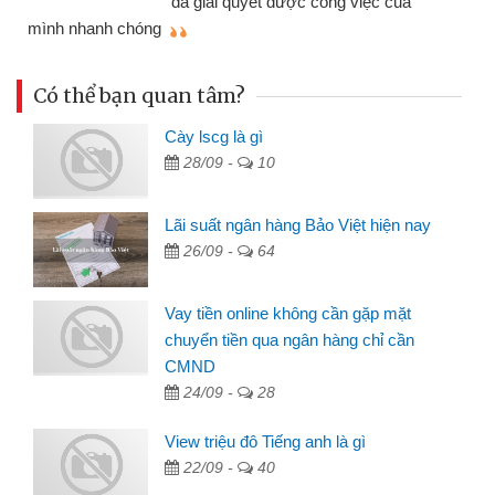
đã giải quyết được công việc của
mình nhanh chóng
th
Có thể bạn quan tâm?
Cày lscg là gì
28/09 -
10
Lãi suất ngân hàng Bảo Việt hiện nay
26/09 -
64
Vay tiền online không cần gặp mặt
chuyển tiền qua ngân hàng chỉ cần
CMND
24/09 -
28
View triệu đô Tiếng anh là gì
22/09 -
40