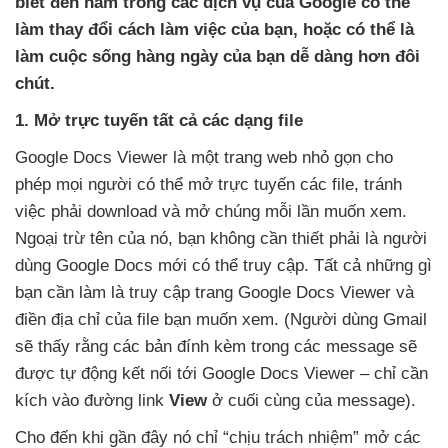
biết đến nằm trong các dịch vụ
của Google có thể
làm thay đổi cách làm việc
của bạn
,
hoặc có thể là
làm cuộc sống hàng ngày
của bạn dễ dàng hơn đôi
chút.
1
. Mở trực tuyến
tất cả các dạng file
Google Docs Viewer là một trang web nhỏ gọn cho
phép
mọi người có thể mở trực tuyến các file
, tránh
việc phải download và mở chúng mỗi lần muốn xem
.
Ngoại trừ tên
của nó
, bạn không cần thiết phải là người
dùng Google Docs mới có thể truy cập
. Tất cả
những gì
bạn cần làm là truy cập trang Google Docs Viewer và
điền địa chỉ
của file bạn muốn xem
. (Người dùng Gmail
sẽ thấy rằng các bản đính kèm trong các message
sẽ
được tự động kết nối tới Google Docs Viewer – chỉ cần
kích vào đường link
View
ở cuối cùng
của message).
Cho đến khi gần đây nó chỉ “chịu trách nhiệm” mở các