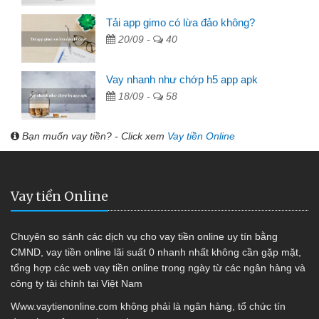
Tải app gimo có lừa đảo không?
20/09 -
40
Vay nhanh như chớp h5 app apk
18/09 -
58
Bạn muốn vay tiền? - Click xem
Vay tiền Online
Vay tiền Online
Chuyên so sánh các dịch vụ cho vay tiền online uy tín bằng
CMND, vay tiền online lãi suất 0 nhanh nhất không cần gặp mặt,
tổng hợp các web vay tiền online trong ngày từ các ngân hàng và
công ty tài chính tại Việt Nam
Www.vaytienonline.com không phải là ngân hàng, tổ chức tín