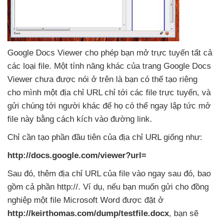
Google Docs Viewer cho phép bạn mở trực tuyến
tất cả
các loại file
. Một tính năng khác
của trang Google Docs
Viewer chưa
được nói ở trên là bạn có thể tạo riêng
cho mình một địa chỉ URL chỉ tới các file trực tuyến
, và
gửi chúng tới người khác
để họ có thể ngay lập tức mở
file này bằng cách kích vào đường link.
Chỉ cần tạo phần đầu tiên
của địa chỉ URL giống như:
http://docs.google.com/viewer?url=
Sau đó
, thêm địa chỉ URL
của file vào ngay sau đó
,
bao
gồm cả phần http://
. Ví dụ
,
nếu bạn muốn gửi cho đồng
nghiệp một file Microsoft Word
được đặt ở
http://keirthomas.com/dump/testfile.docx
, bạn
sẽ