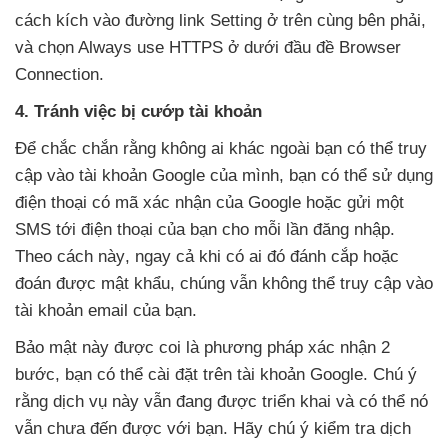
cách kích vào đường link Setting ở trên cùng bên phải
,
và chọn Always use HTTPS ở dưới đầu đề Browser
Connection.
4
. Tránh việc bị cướp tài khoản
Để chắc chắn rằng không ai khác ngoài bạn có thể truy
cập vào tài khoản Google
của mình
, bạn có thể sử dụng
điện thoại có mã xác nhận
của Google
hoặc gửi một
SMS tới điện thoại
của bạn cho mỗi lần đăng nhập
.
Theo cách này
, ngay cả khi có ai đó đánh cắp
hoặc
đoán
được mật khẩu
, chúng
vẫn không thể truy cập vào
tài khoản email
của bạn.
Bảo mật này
được coi là phương pháp xác nhận 2
bước
, bạn có thể cài đặt trên tài khoản Google
. Chú ý
rằng dịch vụ này
vẫn đang
được triển khai và có thể nó
vẫn chưa đến
được
với bạn
. Hãy chú ý kiểm tra dịch