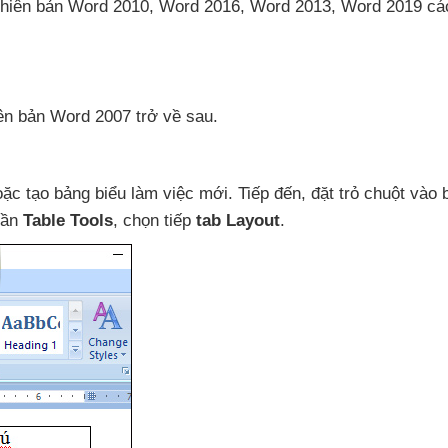
phiên bản Word 2010
, Word 2016
, Word 2013
, Word 2019
cá
ên bản Word 2007 trở về sau.
oặc tạo bảng biểu làm việc mới
. Tiếp đến
, đặt trỏ chuột vào
hần
Table Tools
, chọn tiếp
tab Layout
.