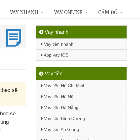
VAY NHANH
VAY ONLINE
CẦM ĐỒ
Vay nhanh
Vay tiền nhanh
App vay IOS
Vay tiền
Vay tiền Hồ Chí Minh
 theo sẽ
Vay tiền Hà Nội
Vay tiền Đà Nẵng
 theo
sẽ
Vay tiền Bình Dương
dùng
Vay tiền An Giang
.