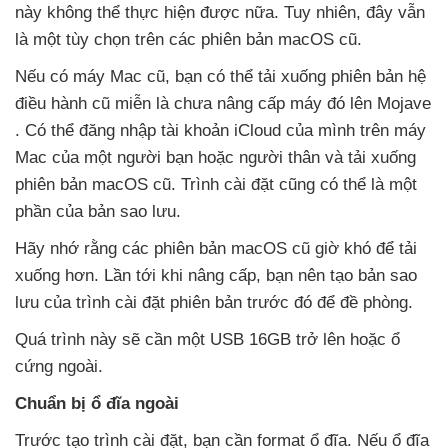
này không thể thực hiện
được nữa
. Tuy nhiên
, đây
vẫn
là một tùy chọn trên
các phiên bản macOS cũ.
Nếu có máy Mac cũ
, bạn
có thể tải xuống phiên bản hệ
điều hành cũ miễn là chưa nâng cấp máy đó lên Mojave
. Có thể đăng nhập tài khoản iCloud
của mình trên máy
Mac
của một người bạn
hoặc người thân
và tải xuống
phiên bản macOS cũ
. Trình cài đặt
cũng
có thể là một
phần
của bản sao lưu.
Hãy nhớ rằng
các phiên bản macOS cũ giờ khó
để tải
xuống hơn
. Lần tới khi nâng cấp
, bạn nên tạo bản sao
lưu
của trình cài đặt phiên bản trước đó
để đề phòng.
Quá trình này
sẽ cần một USB 16GB
trở lên
hoặc ổ
cứng ngoài.
Chuẩn bị ổ đĩa ngoài
Trước tạo trình cài đặt
, bạn cần format ổ đĩa
.
Nếu ổ đĩa