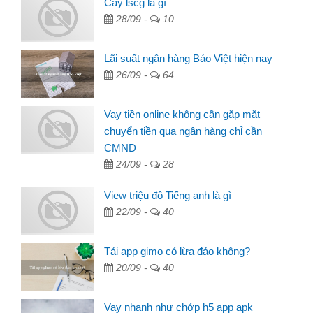
Cày lscg là gì
28/09 -
10
Lãi suất ngân hàng Bảo Việt hiện nay
26/09 -
64
Vay tiền online không cần gặp mặt
chuyển tiền qua ngân hàng chỉ cần
CMND
24/09 -
28
View triệu đô Tiếng anh là gì
22/09 -
40
Tải app gimo có lừa đảo không?
20/09 -
40
Vay nhanh như chớp h5 app apk