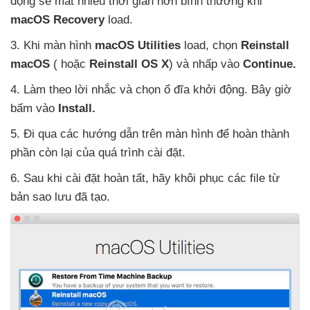
động
sẽ mất nhiều thời gian hơn bình thường khi
macOS Recovery
load.
3
.
Khi màn hình
macOS Utilities
load
, chọn
Reinstall
macOS
(
hoặc
Reinstall OS X
)
và nhấp vào
Continue.
4
. Làm theo lời nhắc
và chọn ổ đĩa khởi động
.
Bây giờ
bấm vào
Install.
5
. Đi qua
các hướng dẫn trên màn hình
để hoàn thành
phần còn lại
của
quá trình cài đặt.
6
. Sau khi cài đặt hoàn tất
, hãy khôi phục
các file từ
bản sao lưu
đã tạo.