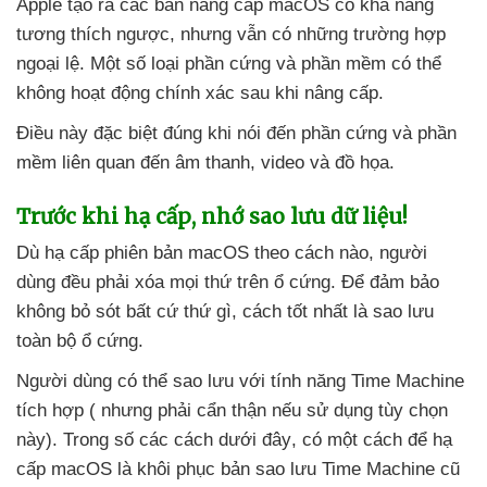
Apple tạo ra
các bản nâng cấp macOS có khả năng
tương thích ngược
,
nhưng
vẫn có
những trường hợp
ngoại lệ
. Một số loại phần cứng
và phần mềm
có thể
không hoạt động chính xác sau khi nâng cấp.
Điều này
đặc biệt đúng khi nói đến phần cứng
và phần
mềm liên quan đến âm thanh
, video
và đồ họa.
Trước khi hạ cấp
, nhớ sao lưu dữ liệu!
Dù hạ cấp phiên bản macOS theo cách nào
, người
dùng đều phải xóa
mọi thứ trên ổ cứng
. Để đảm bảo
không bỏ sót
bất cứ thứ gì
, cách tốt nhất là sao lưu
toàn bộ ổ cứng.
Người dùng
có thể sao lưu
với tính năng Time Machine
tích hợp (
nhưng phải cẩn thận
nếu sử dụng tùy chọn
này)
. Trong số
các cách
dưới đây
, có một cách
để hạ
cấp macOS là khôi phục bản sao lưu Time Machine cũ