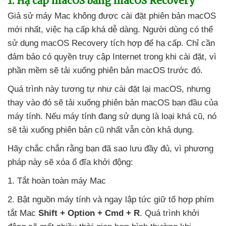
1
. Hạ cấp macOS bằng macOS Recovery
Giả sử máy Mac không
được cài đặt phiên bản macOS
mới nhất
, việc hạ cấp
khá dễ dàng
. Người dùng
có thể
sử dụng macOS Recovery tích hợp
để hạ cấp
. Chỉ cần
đảm bảo có quyền truy cập Internet trong khi cài đặt
, vì
phần mềm
sẽ tải xuống phiên bản macOS trước đó.
Quá trình này tương tự như cài đặt lại macOS
,
nhưng
thay vào đó
sẽ tải xuống phiên bản macOS ban đầu
của
máy tính
.
Nếu máy tính đang sử dụng là loại
khá cũ
, nó
sẽ tải xuống phiên bản cũ nhất
vẫn còn khả dụng.
Hãy chắc chắn rằng bạn
đã sao lưu đầy đủ
, vì phương
pháp này
sẽ xóa ổ đĩa khởi động:
1
. Tắt hoàn toàn máy Mac
2
. Bật nguồn máy tính
và ngay lập tức giữ tổ hợp phím
tắt Mac
Shift + Option + Cmd + R
. Quá trình khởi