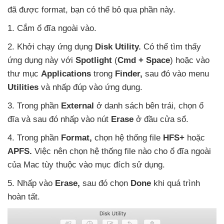
đã
được format
, bạn
có thể bỏ qua phần này.
1
. Cắm ổ đĩa ngoài vào.
2
. Khởi chạy ứng dụng
Disk Utility.
Có thể tìm thấy
ứng dụng này
với
Spotlight
(
Cmd + Space
)
hoặc vào
thư mục
Applications
trong
Finder,
sau đó vào menu
Utilities
và nhấp đúp vào ứng dụng.
3
. Trong phần
External
ở danh sách bên trái
, chọn ổ
đĩa
và
sau đó nhấp vào nút
Erase
ở đầu cửa sổ.
4
. Trong phần
Format,
chọn hệ thống file
HFS+
hoặc
APFS.
Việc nên chọn hệ thống file nào cho ổ đĩa ngoài
của Mac tùy thuộc vào mục đích sử dụng.
5
. Nhấp vào
Erase,
sau đó chọn
Done
khi
quá trình
hoàn tất.