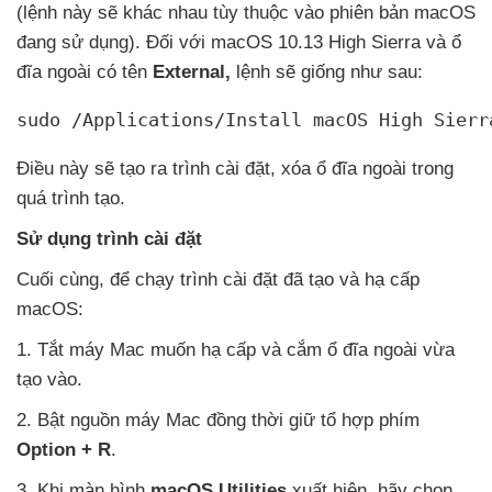
(lệnh này
sẽ khác nhau tùy thuộc vào phiên bản macOS
đang sử dụng)
. Đối
với macOS 10.13 High Sierra
và ổ
đĩa ngoài có tên
External,
lệnh
sẽ giống
như sau:
sudo /Applications/Install macOS High Sierr
Điều này
sẽ tạo ra trình cài đặt
, xóa ổ đĩa ngoài trong
quá trình tạo.
Sử dụng trình cài đặt
Cuối cùng
,
để chạy trình cài đặt
đã tạo
và hạ cấp
macOS:
1
. Tắt máy Mac muốn hạ cấp
và cắm ổ đĩa ngoài vừa
tạo vào.
2
. Bật nguồn máy Mac đồng thời giữ tổ hợp phím
Option + R
.
3
.
Khi màn hình
macOS Utilities
xuất hiện
, hãy chọn