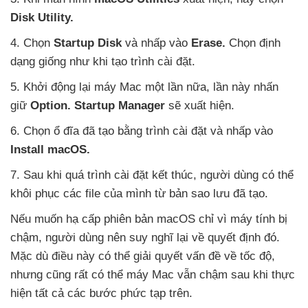
Disk Utility.
4
. Chọn
Startup Disk
và nhấp vào
Erase.
Chọn định
dạng giống như khi tạo trình cài đặt.
5
. Khởi động lại máy Mac một lần nữa
, lần này nhấn
giữ
Option
. Startup Manager
sẽ xuất hiện.
6
. Chọn ổ đĩa
đã tạo bằng trình cài đặt
và nhấp vào
Install macOS.
7
. Sau khi
quá trình cài đặt kết thúc
, người dùng
có thể
khôi phục
các file
của mình từ bản sao lưu
đã tạo.
Nếu muốn hạ cấp phiên bản macOS chỉ vì máy tính bị
chậm
, người dùng nên suy nghĩ lại về quyết định đó
.
Mặc
dù điều này
có thể giải quyết vấn đề về tốc độ
,
nhưng
cũng
rất
có thể máy Mac
vẫn chậm sau khi thực
hiện
tất cả
các bước phức tạp trên.