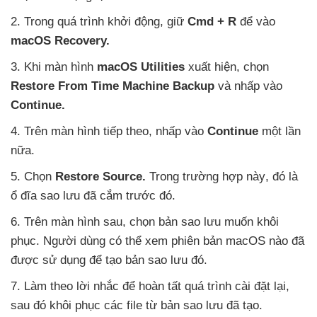
2
. Trong
quá trình khởi động
, giữ
Cmd + R
để vào
macOS Recovery.
3
.
Khi màn hình
macOS Utilities
xuất hiện
, chọn
Restore From Time Machine Backup
và nhấp vào
Continue.
4
.
Trên màn hình
tiếp theo
, nhấp vào
Continue
một lần
nữa.
5
. Chọn
Restore Source.
Trong trường hợp này
, đó là
ổ đĩa sao lưu
đã cắm trước đó.
6
.
Trên màn hình sau
, chọn bản sao lưu muốn khôi
phục
. Người dùng
có thể xem phiên bản macOS nào
đã
được sử dụng
để tạo bản sao lưu đó.
7
. Làm theo lời nhắc
để hoàn tất
quá trình cài đặt lại
,
sau đó khôi phục
các file từ bản sao lưu
đã tạo.