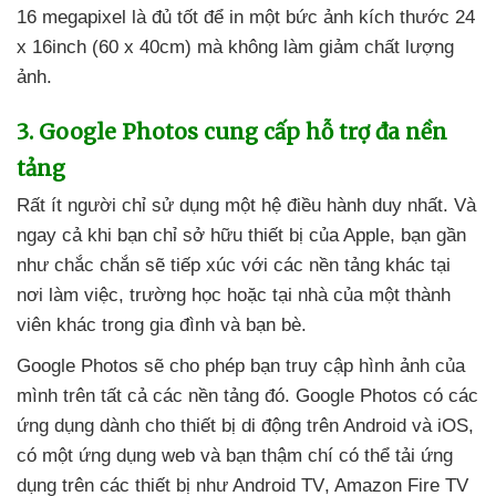
16 megapixel là đủ tốt
để in một bức ảnh kích thước 24
x 16inch (60 x 40cm)
mà không làm giảm chất lượng
ảnh.
3
. Google Photos cung cấp hỗ trợ đa nền
tảng
Rất ít người chỉ sử dụng một hệ điều hành duy nhất
. Và
ngay cả khi bạn chỉ sở hữu thiết bị
của Apple
, bạn gần
như chắc chắn
sẽ tiếp xúc
với
các nền tảng khác tại
nơi làm việc
, trường học
hoặc tại nhà
của một thành
viên khác trong gia đình
và bạn bè.
Google Photos
sẽ cho phép bạn truy cập hình ảnh
của
mình trên
tất cả
các nền tảng đó
. Google Photos có
các
ứng dụng dành cho thiết bị di động trên Android
và iOS
,
có một ứng dụng web
và bạn thậm chí
có thể tải ứng
dụng trên
các thiết bị như Android TV
, Amazon Fire TV