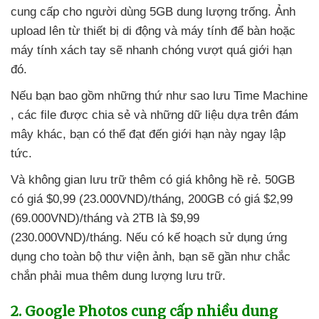
cung cấp cho người dùng 5GB dung lượng trống
. Ảnh
upload lên từ thiết bị di động
và máy tính
để bàn
hoặc
máy tính xách tay
sẽ nhanh chóng vượt
quá giới hạn
đó.
Nếu bạn
bao gồm
những thứ như sao lưu Time Machine
,
các file
được chia sẻ
và
những dữ liệu dựa trên đám
mây khác
, bạn
có thể đạt đến giới hạn này ngay lập
tức.
Và không gian lưu trữ thêm có giá không hề rẻ
. 50GB
có giá $0,99 (23.000VND)/tháng
, 200GB có giá $2,99
(69.000VND)/tháng
và 2TB là $9,99
(230.000VND)/tháng
.
Nếu có kế hoạch sử dụng ứng
dụng cho toàn bộ thư viện ảnh
, bạn
sẽ gần như chắc
chắn phải mua thêm dung lượng lưu trữ.
2
. Google Photos cung cấp nhiều dung