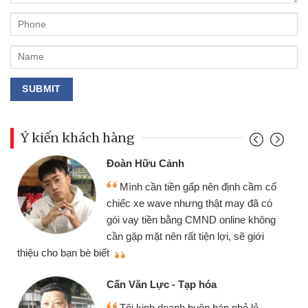
Ý kiến khách hàng
Đoàn Hữu Cảnh
Mình cần tiền gấp nên định cầm cố
chiếc xe wave nhưng thật may đã có
gói vay tiền bằng CMND online không
cần gặp mặt nên rất tiện lợi, sẽ giới
thiệu cho bạn bè biết
qu
Cấn Văn Lực - Tạp hóa
Tôi kinh doanh buôn bán nhỏ lẻ