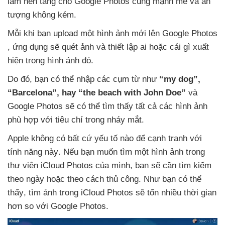
làm nền tảng cho Google Photos
cũng mạnh mẽ
và ấn
tượng không kém.
Mỗi khi bạn upload một hình ảnh mới lên Google Photos
, ứng dụng
sẽ quét ảnh
và thiết lập ai
hoặc cái gì xuất
hiện trong hình ảnh đó.
Do đó
, bạn
có thể nhập
các cụm từ như
“my dog”,
“Barcelona”
, hay “the beach with John Doe”
và
Google Photos
sẽ
có thể tìm thấy
tất cả
các hình ảnh
phù hợp
với tiêu chí trong nháy mắt.
Apple không có
bất cứ yếu tố nào
để cạnh tranh
với
tính năng này
.
Nếu bạn muốn tìm một hình ảnh trong
thư viện iCloud Photos
của mình
, bạn
sẽ cần tìm kiếm
theo ngày
hoặc theo cách thủ công
. Như bạn
có thể
thấy
, tìm ảnh trong iCloud Photos
sẽ tốn nhiều thời gian
hơn so
với Google Photos.