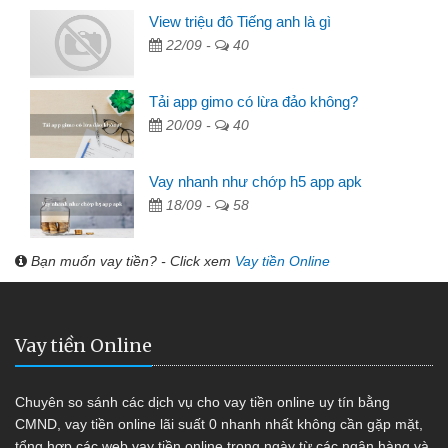
View triệu đô Tiếng anh là gì
22/09 -
40
Tải app gimo có lừa đảo không?
20/09 -
40
Vay nhanh như chớp h5 app apk
18/09 -
58
Bạn muốn vay tiền? - Click xem
Vay tiền Online
Vay tiền Online
Chuyên so sánh các dịch vụ cho vay tiền online uy tín bằng
CMND, vay tiền online lãi suất 0 nhanh nhất không cần gặp mặt,
tổng hợp các web vay tiền online trong ngày từ các ngân hàng và