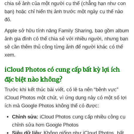
chia sẻ ảnh
của một người cụ thể (chẳng hạn như con
bạn)
hoặc chỉ hiển thị ảnh trước một ngày cụ thể nào
đó.
Apple sở hữu tính năng Family Sharing
,
bao gồm album
ảnh gia đình
có thể chia sẻ
với nhiều người
,
nhưng bạn
sẽ cần thêm thủ công từng ảnh
để người khác
có thể
xem.
iCloud Photos có cung cấp bất kỳ lợi ích
đặc biệt nào không?
Trước khi kết thúc bài viết
, có lẽ ta nên “bênh vực”
iCloud Photos một chút
, vì ứng dụng này có một số lợi
ích
mà Google Photos không thể có
được:
Chỉnh sửa:
iCloud Photos cung cấp nhiều công cụ
chỉnh sửa hơn Google Photos
Siêu dữ liệu
: Không giống như iCloud Photos
, bất