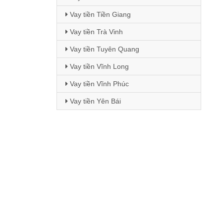
Vay tiền Tiền Giang
Vay tiền Trà Vinh
Vay tiền Tuyên Quang
Vay tiền Vĩnh Long
Vay tiền Vĩnh Phúc
Vay tiền Yên Bái