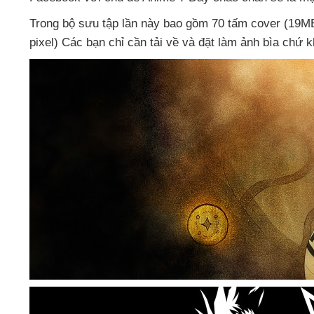
Trong bộ sưu tập lần này
bao gồm 70 tấm cover (19M
pixel) Các bạn chỉ cần tải về
và đặt làm ảnh bìa chứ k