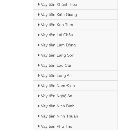
Vay tiền Khánh Hòa
Vay tiền Kiên Giang
Vay tiền Kon Tum
Vay tiền Lai Châu
Vay tiền Lâm Đồng
Vay tiền Lạng Sơn
Vay tiền Lào Cai
Vay tiền Long An
Vay tiền Nam Định
Vay tiền Nghệ An
Vay tiền Ninh Bình
Vay tiền Ninh Thuận
Vay tiền Phú Thọ