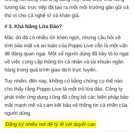
tương tác trực tiếp đã tạo ra một môi trường gần gũi và
thú vị cho cả nghệ sĩ và khán giả.
# 3. Khả Năng Lừa Đảo?
Mặc dù đã có nhiều lời khen ngợi, nhưng câu hỏi về
tính bảo mật và an toàn của Poppo Live vẫn là một vấn
đề đáng quan ngại. Một số người dùng đã bày tỏ lo ngại
về việc cung cấp thông tin cá nhân và tài khoản ngân
hàng trong quá trình giao dịch trực tuyến.
Tuy nhiên, đến nay, không có bằng chứng cụ thể nào
cho thấy rằng Poppo Live là một trò lừa đảo. Công ty
phát triển ứng dụng cũng đã công bố các biện pháp bảo
mật mạnh mẽ và cam kết bảo vệ thông tin cá nhân của
người dùng.
Đăng ký nhiều nơi để tỷ lệ xét duyệt cao