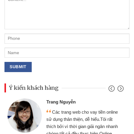
Ý kiến khách hàng
Đoàn Hữu Cảnh
Mình cần tiền gấp nên định cầm cố
ne
chiếc xe wave nhưng thật may đã có
gói vay tiền bằng CMND online không
nh
cần gặp mặt nên rất tiện lợi, sẽ giới