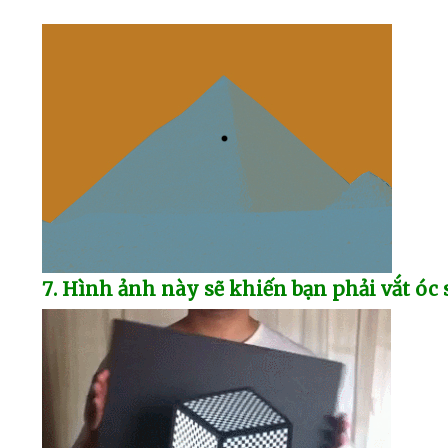
7
. Hình ảnh này
sẽ khiến bạn phải vắt óc 