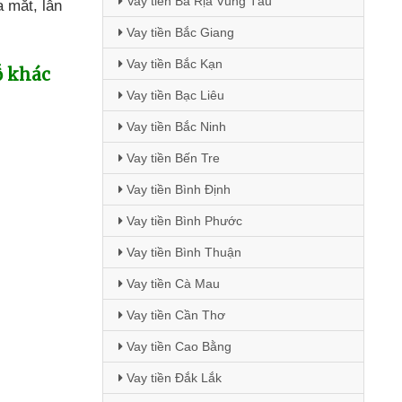
Vay tiền Bà Rịa Vũng Tàu
a mắt
, lẫn
Vay tiền Bắc Giang
Vay tiền Bắc Kạn
ỗ khác
Vay tiền Bạc Liêu
Vay tiền Bắc Ninh
Vay tiền Bến Tre
Vay tiền Bình Định
Vay tiền Bình Phước
Vay tiền Bình Thuận
Vay tiền Cà Mau
Vay tiền Cần Thơ
Vay tiền Cao Bằng
Vay tiền Đắk Lắk