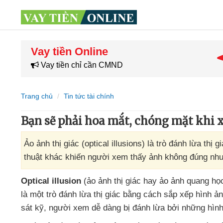
Vay tiền Online
Vay tiền chỉ cần CMND
Trang chủ
Tin tức tài chính
Bạn sẽ phải hoa mắt, chóng mặt khi 
Ảo ảnh thị giác (optical illusions) là trò đánh lừa th
thuật khác khiến người xem thấy ảnh không đúng như 
Optical illusion
(ảo ảnh thị giác hay ảo ảnh quang học
là một trò đánh lừa thị giác bằng cách sắp xếp hình ả
sát kỹ
, người xem dễ dàng bị đánh lừa
bởi
những hình