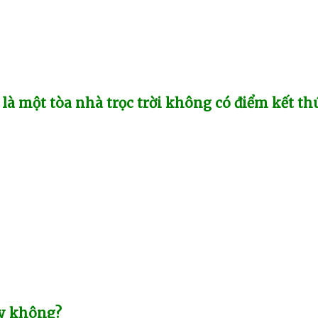
y là một tòa nhà trọc trời không có điểm kết th
ày không?