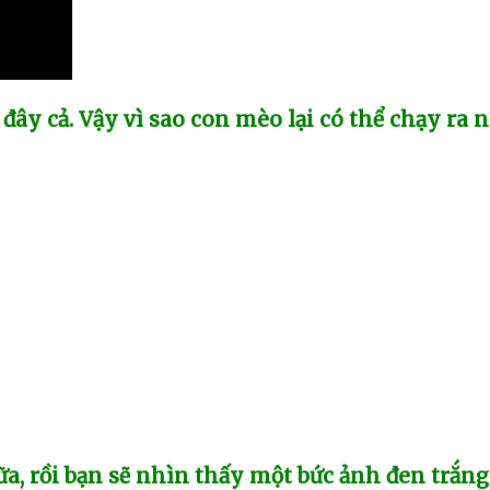
 đây cả
. Vậy vì sao con mèo lại
có thể chạy ra 
ữa
, rồi bạn
sẽ nhìn thấy một bức ảnh đen trắng