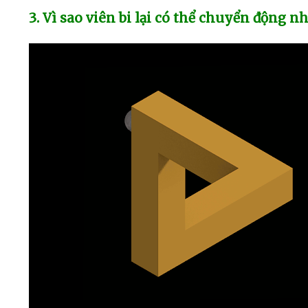
3
. Vì sao viên bi lại
có thể chuyển động nh