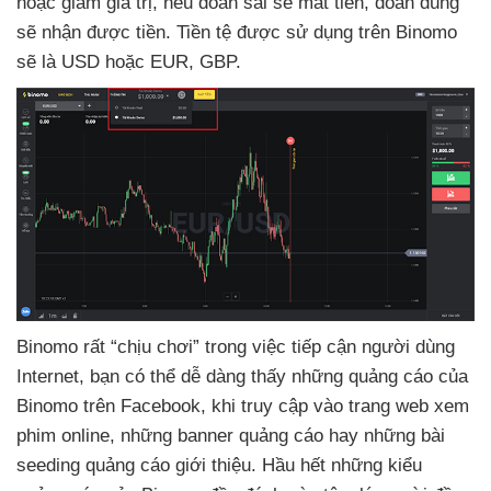
hoặc giảm giá trị
,
nếu đoán sai
sẽ mất tiền
, đoán đúng
sẽ nhận
được tiền
. Tiền tệ
được sử dụng trên Binomo
sẽ là USD
hoặc EUR
, GBP.
Binomo
rất “chịu chơi” trong việc tiếp cận người dùng
Internet
, bạn
có thể dễ dàng thấy
những quảng cáo
của
Binomo trên Facebook
, khi truy cập vào trang web xem
phim online
,
những banner quảng cáo hay
những bài
seeding quảng cáo giới thiệu
. Hầu hết
những kiểu