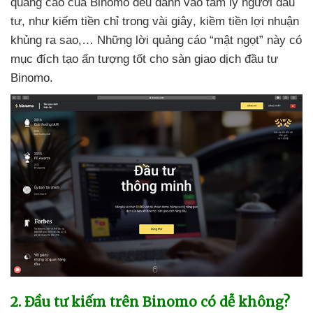
quảng cáo
của Binomo đều đánh vào tâm lý người đầu
tư
, như kiếm tiền
chỉ trong vài giây
, kiềm tiền lợi nhuận
khủng ra sao,…
Những lời quảng cáo “mật ngọt” này có
mục đích tạo ấn tượng tốt cho sàn giao dịch đầu tư
Binomo.
2
. Đầu tư kiếm trên Binomo có dễ không?