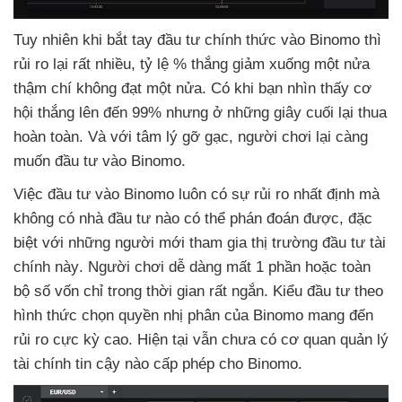
Tuy nhiên khi bắt tay đầu tư chính thức vào Binomo
thì
rủi ro lại
rất nhiều
, tỷ lệ % thắng giảm xuống một nửa
thậm chí không đạt một nửa
. Có khi bạn nhìn thấy cơ
hội thắng
lên đến 99%
nhưng ở
những giây cuối lại thua
hoàn toàn
. Và
với tâm lý gỡ gạc
, người chơi lại càng
muốn đầu tư vào Binomo.
Việc đầu tư vào Binomo luôn có sự rủi ro nhất định
mà
không có nhà đầu tư nào
có thể phán đoán
được
,
đặc
biệt
với
những người mới tham gia thị trường đầu tư tài
chính này
. Người chơi dễ dàng mất 1 phần
hoặc toàn
bộ số vốn
chỉ trong thời gian
rất ngắn
. Kiểu đầu tư theo
hình thức chọn quyền nhị phân
của Binomo mang đến
rủi ro cực kỳ cao
.
Hiện tại
vẫn chưa có cơ quan quản lý
tài chính tin cậy nào cấp phép cho Binomo.