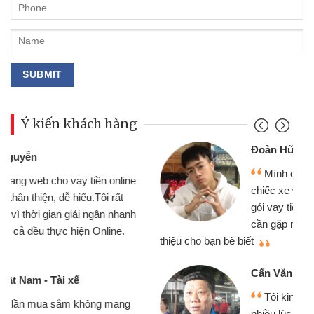
Ý kiến khách hàng
Đoàn Hữu Cảnh
Mình cần tiền gấp nên định cầm cố
chiếc xe wave nhưng thật may đã có
gói vay tiền bằng CMND online không
cần gặp mặt nên rất tiện lợi, sẽ giới
thiệu cho bạn bè biết
qu
Cấn Văn Lực - Tạp hóa
Tôi kinh doanh buôn bán nhỏ lẻ
nhiều lúc cần vốn nhập hàng, nhờ biết