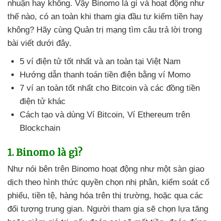
nhuận hay không
. Vậy Binomo là gì
và hoạt động như
thế nào
, có an toàn khi tham gia đầu tư kiếm tiền hay
không
? Hãy cùng Quản trị mạng tìm câu trả lời trong
bài viết
dưới đây.
5 ví điện tử tốt nhất
và an toàn tại Việt Nam
Hướng dẫn thanh toán tiền điện bằng ví Momo
7 ví an toàn tốt nhất cho Bitcoin
và
các đồng tiền
điện tử khác
Cách tạo
và dùng Ví Bitcoin
, Ví Ethereum trên
Blockchain
1
. Binomo là gì?
Như nói bên trên Binomo hoạt động như một sàn giao
dịch theo hình thức quyền chọn nhị phân
, kiểm soát cổ
phiếu
, tiền tệ
, hàng hóa trên thị trường
,
hoặc qua
các
đối tượng trung gian
. Người tham gia
sẽ chọn lựa tăng