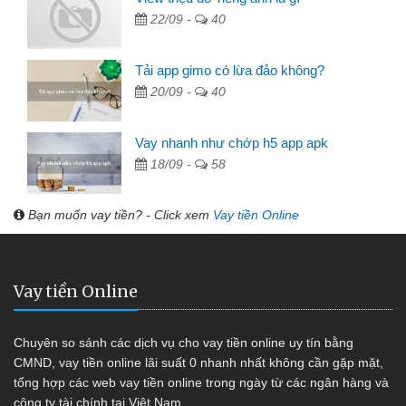
22/09 -
40
Tải app gimo có lừa đảo không?
20/09 -
40
Vay nhanh như chớp h5 app apk
18/09 -
58
Bạn muốn vay tiền? - Click xem
Vay tiền Online
Vay tiền Online
Chuyên so sánh các dịch vụ cho vay tiền online uy tín bằng
CMND, vay tiền online lãi suất 0 nhanh nhất không cần gặp mặt,
tổng hợp các web vay tiền online trong ngày từ các ngân hàng và
công ty tài chính tại Việt Nam