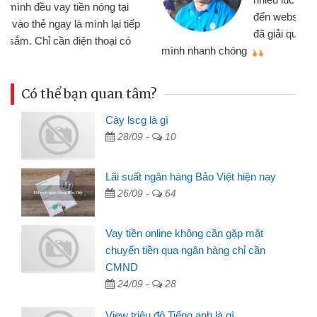
đến website qua bạn bè giới thiệu tôi
đã giải quyết được công việc của
mình nhanh chóng
th
Có thể bạn quan tâm?
Cày lscg là gì
28/09 -
10
Lãi suất ngân hàng Bảo Việt hiện nay
26/09 -
64
Vay tiền online không cần gặp mặt
chuyển tiền qua ngân hàng chỉ cần
CMND
24/09 -
28
View triệu đô Tiếng anh là gì