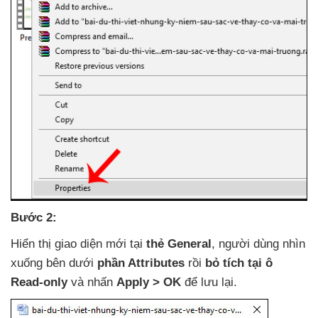
Bước 2:
Hiển thị giao diện mới tại
thẻ General
, người dùng nhìn
xuống bên dưới
phần Attributes
rồi
bỏ tích tại ô
Read-only
và nhấn
Apply > OK
để lưu lại.