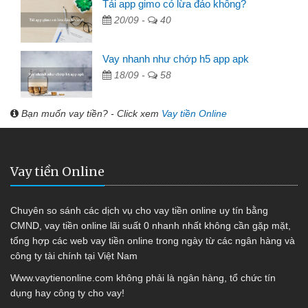
Tải app gimo có lừa đảo không?
20/09 -
40
Vay nhanh như chớp h5 app apk
18/09 -
58
Bạn muốn vay tiền? - Click xem
Vay tiền Online
Vay tiền Online
Chuyên so sánh các dịch vụ cho vay tiền online uy tín bằng
CMND, vay tiền online lãi suất 0 nhanh nhất không cần gặp mặt,
tổng hợp các web vay tiền online trong ngày từ các ngân hàng và
công ty tài chính tại Việt Nam
Www.vaytienonline.com không phải là ngân hàng, tổ chức tín
dụng hay công ty cho vay!