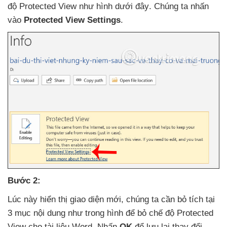
độ Protected View như hình
dưới đây
. Chúng ta nhấn
vào
Protected View Settings
.
Bước 2:
Lúc này hiển thị giao diện mới
, chúng ta cần bỏ tích tại
3 mục nội dung như trong hình
để bỏ chế độ Protected
View cho tài liệu Word
. Nhấn
OK
để lưu lại thay đổi.