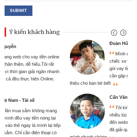
Ý kiến khách hàng
Đoàn Hữu Cảnh
Mình cần tiền gấp nên định cầm cố
chiếc xe wave nhưng thật may đã có
gói vay tiền bằng CMND online không
cần gặp mặt nên rất tiện lợi, sẽ giới
thiệu cho bạn bè biết
qu
Cấn Văn Lực - Tạp hóa
Tôi kinh doanh buôn bán nhỏ lẻ
nhiều lúc cần vốn nhập hàng, nhờ biết
đến website qua bạn bè giới thiệu tôi
đã giải quyết được công việc của
mình nhanh chóng
th