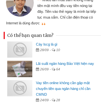
nhiều lúc cần vốn nhập hàng, nhờ biết
đến website qua bạn bè giới thiệu tôi
đã giải quyết được công việc của
mình nhanh chóng
th
Có thể bạn quan tâm?
Cày lscg là gì
28/09 -
10
Lãi suất ngân hàng Bảo Việt hiện nay
26/09 -
64
Vay tiền online không cần gặp mặt
chuyển tiền qua ngân hàng chỉ cần
CMND
24/09 -
28