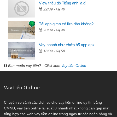
View triệu đô Tiếng anh là gì
22/09 -
40
Tải app gimo có lừa đảo không?
20/09 -
40
Vay nhanh như chớp h5 app apk
18/09 -
58
Bạn muốn vay tiền? - Click xem
Vay tiền Online
Vay tiền Online
Chuyên so sánh các dịch vụ cho vay tiền online uy tín bằng
CMND, vay tiền online lãi suất 0 nhanh nhất không cần gặp mặt,
tổng hợp các web vay tiền online trong ngày từ các ngân hàng và