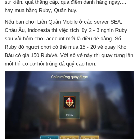
sự kiện
, quà thăng cấp
, quà điểm danh hàng ngày,…
hay mua bằng Ruby
, Quân huy.
Nếu bạn chơi Liên Quân Mobile ở
các server SEA
,
Châu Âu
, Indonesia
thì việc tích lũy 2 - 3 nghìn Ruby
sau vài hôm chơi account mới là điều dễ dàng
. Số
Ruby đó người chơi
có thể mua 15 - 20 vé quay Kho
Báu có giá 150 Rub/vé
. Với số vé này
thì quay từng lần
một
thì có cơ hội trúng đá quý cao hơn.