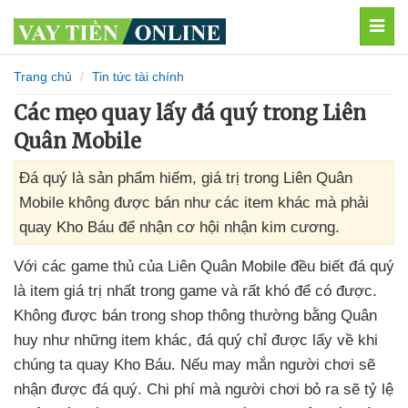
MEN
Trang chủ
Tin tức tài chính
Các mẹo quay lấy đá quý trong Liên
Quân Mobile
Đá quý là sản phẩm hiếm, giá trị trong Liên Quân
Mobile không được bán như các item khác mà phải
quay Kho Báu để nhận cơ hội nhận kim cương.
Với
các game thủ
của Liên Quân Mobile đều biết đá quý
là item giá trị nhất trong game
và
rất khó
để có
được
.
Không
được bán trong shop thông thường bằng Quân
huy như
những item khác
, đá quý chỉ
được lấy về khi
chúng ta quay Kho Báu
.
Nếu may mắn người chơi
sẽ
nhận
được đá quý
. Chi phí
mà người chơi bỏ ra
sẽ tỷ lệ