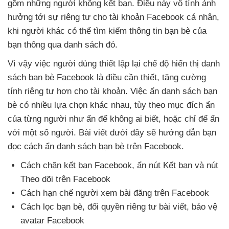
gồm
những người không kết bạn
. Điều này vô tình ảnh
hưởng tới sự
riêng tư cho tài khoản Facebook cá nhân
,
khi người khác
có thể tìm kiếm thông tin bạn bè
của
bạn thông qua danh sách đó.
Vì vậy việc người dùng thiết lập lại chế độ hiển thị danh
sách bạn bè Facebook là điều cần thiết
, tăng cường
tính
riêng tư hơn cho tài khoản
. Việc ẩn danh sách bạn
bè có nhiều lựa chọn khác nhau
, tùy theo mục đích ẩn
của từng người như ẩn
để không ai biết
,
hoặc chỉ
để ẩn
với một số người
. Bài viết
dưới đây
sẽ hướng dẫn bạn
đọc cách ẩn danh sách bạn bè trên Facebook.
Cách chặn kết bạn Facebook
, ẩn nút Kết bạn
và nút
Theo dõi trên Facebook
Cách hạn chế người xem bài đăng trên Facebook
Cách lọc bạn bè
, đổi quyền
riêng tư bài viết
, bảo vệ
avatar Facebook