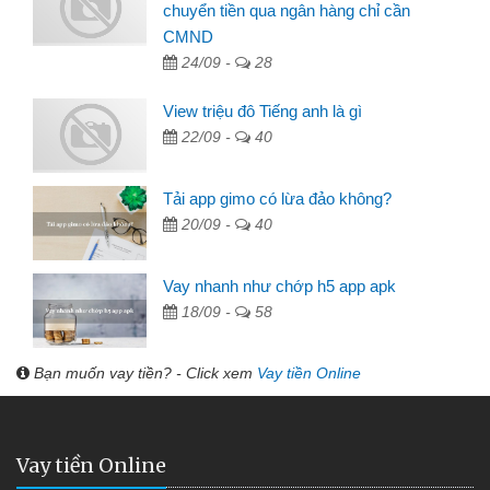
chuyển tiền qua ngân hàng chỉ cần
CMND
24/09 -
28
View triệu đô Tiếng anh là gì
22/09 -
40
Tải app gimo có lừa đảo không?
20/09 -
40
Vay nhanh như chớp h5 app apk
18/09 -
58
Bạn muốn vay tiền? - Click xem
Vay tiền Online
Vay tiền Online