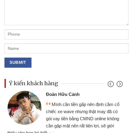
Ý kiến khách hàng
Đoàn Hữu Cảnh
Mình cần tiền gấp nên định cầm cố
chiếc xe wave nhưng thật may đã có
gói vay tiền bằng CMND online không
cần gặp mặt nên rất tiện lợi, sẽ giới
thiệu cho bạn bè biết
qu