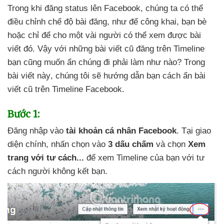
Trong khi đăng status lên Facebook
, chúng ta
có thể
điều chỉnh chế độ bài đăng
, như
để công khai
, bạn bè
hoặc chỉ
để cho một vài người
có thể xem
được bài
viết đó
. Vậy
với
những bài viết cũ đăng trên Timeline
bạn
cũng muốn ẩn chúng đi phải làm như nào
? Trong
bài viết này
, chúng tôi
sẽ hướng dẫn bạn cách ẩn bài
viết cũ trên Timeline Facebook.
Bước 1:
Đăng nhập vào
tài khoản cá nhân Facebook
. Tại giao
diện chính
, nhấn chọn vào
3 dấu chấm
và chọn
Xem
trang
với tư cách...
để xem Timeline
của bạn
với tư
cách người không kết bạn.