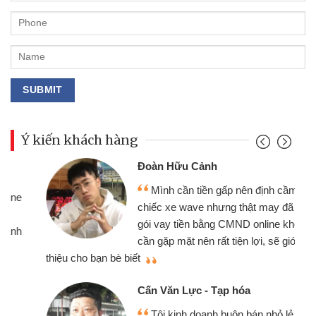
Ý kiến khách hàng
Đoàn Hữu Cảnh
Mình cần tiền gấp nên định cầm cố
chiếc xe wave nhưng thật may đã có
gói vay tiền bằng CMND online không
cần gặp mặt nên rất tiện lợi, sẽ giới
thiệu cho bạn bè biết
qu
Cấn Văn Lực - Tạp hóa
Tôi kinh doanh buôn bán nhỏ lẻ