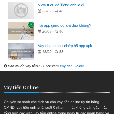
View triệu đô Tiếng anh là gì
22/09 -
40
Tải app gimo có lừa đảo không?
20/09 -
40
Vay nhanh như chớp h5 app apk
18/09 -
58
Bạn muốn vay tiền? - Click xem
Vay tiền Online
Vay tiền Online
Chuyên so sánh các dịch vụ cho vay tiền online uy tín bằng
CMND, vay tiền online lãi suất 0 nhanh nhất không cần gặp mặt,
tổng hợp các web vay tiền online trong ngày từ các ngân hàng và