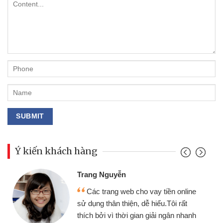
Ý kiến khách hàng
Đoàn Hữu Cảnh
Mình cần tiền gấp nên định cầm c
 online
chiếc xe wave nhưng thật may đã có
 rất
gói vay tiền bằng CMND online khôn
n nhanh
cần gặp mặt nên rất tiện lợi, sẽ giới