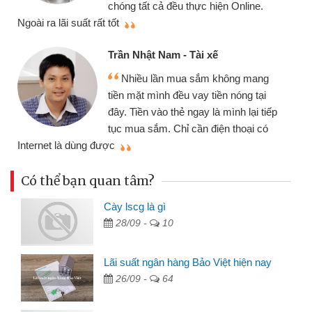
ine.
thiệu cho bạn bè biết
Cấn Văn Lực - Tạp hóa
Tôi kinh doanh buôn bán nhỏ lẻ
 mang
nhiều lúc cần vốn nhập hàng, nhờ biế
g tại
đến website qua bạn bè giới thiệu tôi
lại tiếp
đã giải quyết được công việc của
ại có
mình nhanh chóng
Có thể bạn quan tâm?
Cày lscg là gì
28/09 -
10
Lãi suất ngân hàng Bảo Việt hiện nay
26/09 -
64