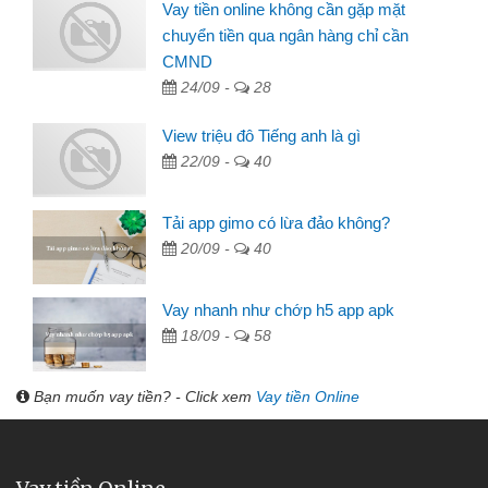
Vay tiền online không cần gặp mặt
chuyển tiền qua ngân hàng chỉ cần
CMND
24/09 -
28
View triệu đô Tiếng anh là gì
22/09 -
40
Tải app gimo có lừa đảo không?
20/09 -
40
Vay nhanh như chớp h5 app apk
18/09 -
58
Bạn muốn vay tiền? - Click xem
Vay tiền Online