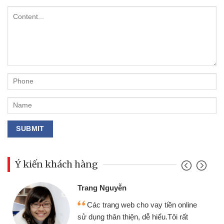
Ý kiến khách hàng
Đoàn Hữu Cảnh
Mình cần tiền gấp nên định cầm cố
nline
chiếc xe wave nhưng thật may đã có
rất
gói vay tiền bằng CMND online không