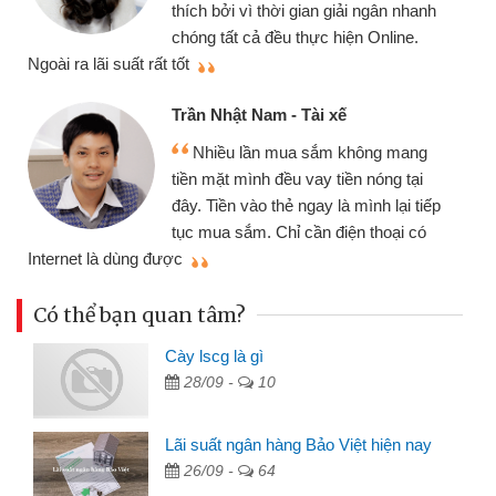
nhanh
cần gặp mặt nên rất tiện lợi, sẽ giới
ne.
thiệu cho bạn bè biết
Cấn Văn Lực - Tạp hóa
Tôi kinh doanh buôn bán nhỏ lẻ
mang
nhiều lúc cần vốn nhập hàng, nhờ biết
tại
đến website qua bạn bè giới thiệu tôi
i tiếp
đã giải quyết được công việc của
i có
mình nhanh chóng
Có thể bạn quan tâm?
Cày lscg là gì
28/09 -
10
Lãi suất ngân hàng Bảo Việt hiện nay
26/09 -
64