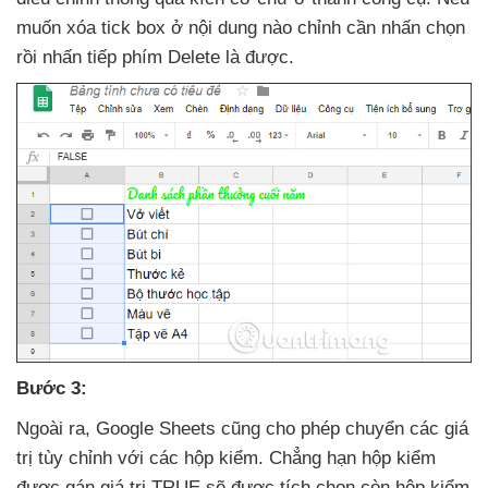
muốn xóa tick box ở nội dung nào chỉnh cần nhấn chọn
rồi nhấn tiếp phím Delete là
được.
Bước 3:
Ngoài ra
, Google Sheets
cũng cho phép chuyển
các giá
trị tùy chỉnh
với
các hộp kiểm
. Chẳng hạn hộp kiểm
được gán giá trị TRUE
sẽ
được tích chọn còn hộp kiểm