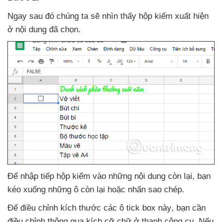
Ngay
sau đó chúng ta
sẽ nhìn thấy hộp kiểm xuất hiện
ở nội dung
đã chọn.
Để nhập tiếp hộp kiểm vào
những nội dung còn lại
, bạn
kéo xuống
những ô còn lại
hoặc nhấn sao chép.
Để điều chỉnh kích thước
các ô tick box này
, bạn cần
điều chỉnh thông qua kích cỡ chữ ở thanh công cụ
.
Nếu