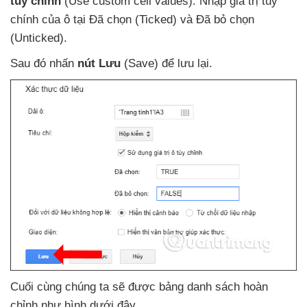
tùy chỉnh
(Use custom cell values)
. Nhập giá trị tùy
chính
của ô tại Đã chọn (Ticked)
và Đã bỏ chọn
(Unticked).
Sau đó nhấn
nút Lưu
(Save)
để lưu lại.
Cuối cùng chúng ta
sẽ
được bảng danh sách hoàn
chỉnh như hình
dưới đây.