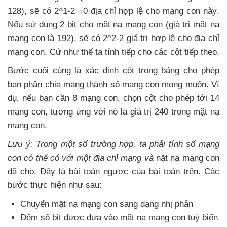
128)
,
sẽ có 2^1-2 =0 địa chỉ hợp lệ cho mạng con này
.
Nếu sử dụng 2 bit cho mặt nạ mạng con (giá trị mặt nạ
mạng con là 192)
,
sẽ có 2^2-2 giá trị hợp lệ cho địa chỉ
mạng con
. Cứ như thế ta tính tiếp cho
các cột
tiếp theo.
Bước cuối cùng là xác định cột trong bảng cho phép
bạn phân chia mạng thành số mạng con
mong muốn
. Ví
dụ
,
nếu bạn cần 8 mạng con
, chọn cột cho phép tới 14
mạng con
, tương ứng
với nó là giá trị 240 trong mặt nạ
mạng con.
Lưu ý: Trong một số trường hợp
, ta phải tính số mạng
con
có thể có
với một địa chỉ mạng và
nặt nạ mạng con
đã cho
. Đây là bài toán ngược
của bài toán trên
. Các
bước thực hiện
như sau:
Chuyển mặt nạ mạng con sang dạng nhị phân
Đếm số bit
được đưa vào mặt nạ mạng con tuỳ biến