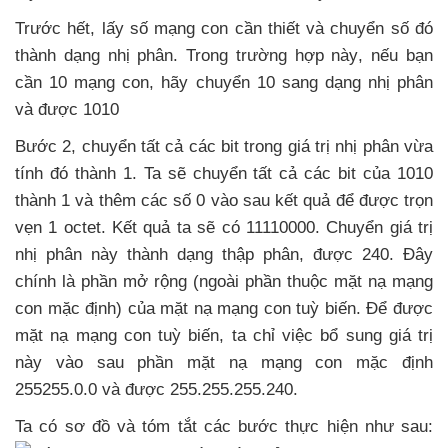
Trước hết
, lấy số mạng con cần thiết
và chuyển số đó
thành dạng nhị phân
. Trong trường hợp này
,
nếu bạn
cần 10 mạng con
, hãy chuyển 10 sang dạng nhị phân
và
được 1010
Bước 2
, chuyển
tất cả
các bit trong giá trị nhị phân vừa
tính đó thành 1
. Ta
sẽ chuyển
tất cả
các bit
của 1010
thành 1
và thêm
các số 0 vào sau kết quả
để
được trọn
vẹn 1 octet
. Kết quả ta
sẽ có 11110000
. Chuyển giá trị
nhị phân này thành dạng thập phân
,
được 240
. Đây
chính là phần mở rộng (ngoài phần thuộc mặt nạ mạng
con mặc định)
của mặt nạ mạng con tuỳ biến
. Để
được
mặt nạ mạng con tuỳ biến
, ta chỉ việc bổ sung giá trị
này vào sau phần mặt nạ mạng con mặc định
255255.0.0
và
được 255.255.255.240.
Ta có sơ đồ
và tóm tắt
các bước thực hiện
như sau: