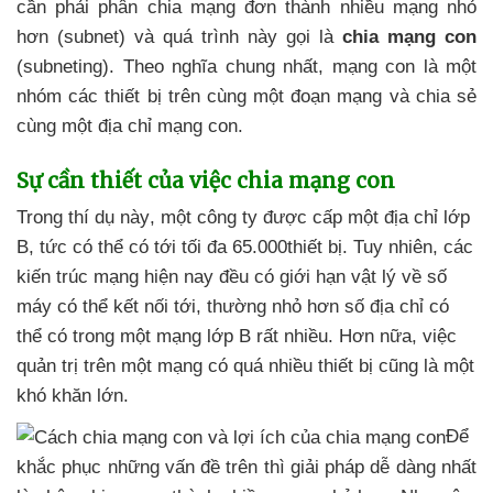
cần phải phân chia mạng đơn thành nhiều mạng nhỏ
hơn (subnet)
và
quá trình này gọi là
chia mạng con
(subneting)
. Theo nghĩa chung nhất
, mạng con là một
nhóm
các thiết bị trên cùng một đoạn mạng
và chia sẻ
cùng một địa chỉ mạng con.
Sự cần thiết
của việc chia mạng con
Trong thí dụ này
, một công ty
được cấp một địa chỉ lớp
B
, tức
có thể có tới tối đa 65.000thiết bị
. Tuy nhiên
,
các
kiến trúc mạng
hiện nay đều có giới hạn vật lý về số
máy
có thể kết nối tới
, thường nhỏ hơn số địa chỉ
có
thể có trong một mạng lớp B
rất nhiều
.
Hơn nữa
, việc
quản trị trên một mạng có
quá nhiều thiết bị
cũng là một
khó khăn lớn.
Để
khắc phục
những vấn đề trên
thì giải pháp dễ dàng nhất