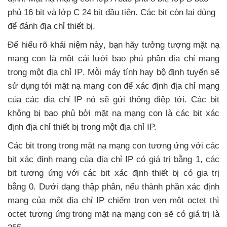
phủ 16 bit
và lớp C 24 bit đầu tiên
. Các bit còn lại dùng
để đánh địa chỉ thiết bị.
Để hiểu rõ khái niệm này
, bạn hãy tưởng tượng mặt nạ
mạng con là một cái lưới bao phủ phần địa chỉ mạng
trong một địa chỉ IP
. Mỗi máy tính hay bộ định tuyến
sẽ
sử dụng tới mặt nạ mạng con
để xác định địa chỉ mạng
của
các địa chỉ IP nó
sẽ gửi thông điệp tới
. Các bit
không bị bao phủ
bởi mặt nạ mạng con là
các bit xác
định địa chỉ thiết bị trong một địa chỉ IP.
Các bit trong trong mặt nạ mạng con tương ứng
với
các
bit xác định mạng
của địa chỉ IP có giá trị bằng 1
,
các
bit tương ứng
với
các bit xác định thiết bị có gia trị
bằng 0
. Dưới dạng thập phân
,
nếu thành phần xác định
mạng
của một địa chỉ IP chiếm trọn vẹn một octet
thì
octet tương ứng trong mặt nạ mạng con
sẽ có giá trị là