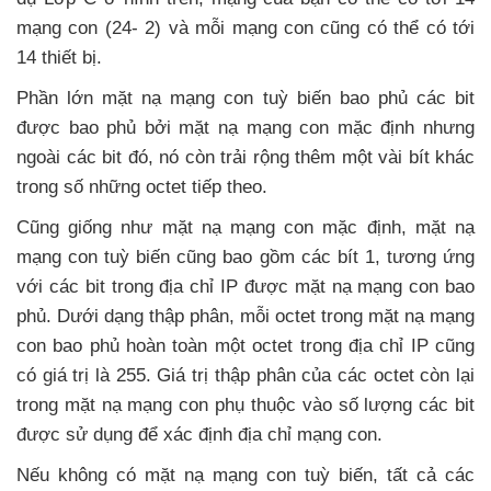
mạng con (24- 2)
và mỗi mạng con
cũng
có thể có tới
14 thiết bị.
Phần lớn mặt nạ mạng con tuỳ biến bao phủ
các bit
được bao phủ
bởi mặt nạ mạng con mặc định
nhưng
ngoài
các bit đó
, nó còn trải rộng thêm một vài bít khác
trong số
những octet
tiếp theo.
Cũng giống như mặt nạ mạng con mặc định
, mặt nạ
mạng con tuỳ biến
cũng
bao gồm
các bít 1
, tương ứng
với
các bit trong địa chỉ IP
được mặt nạ mạng con bao
phủ
. Dưới dạng thập phân
, mỗi octet trong mặt nạ mạng
con bao phủ hoàn toàn một octet trong địa chỉ IP
cũng
có giá trị là 255
. Giá trị thập phân
của
các octet còn lại
trong mặt nạ mạng con phụ thuộc vào số lượng
các bit
được sử dụng
để xác định địa chỉ mạng con.
Nếu không có mặt nạ mạng con tuỳ biến
,
tất cả
các