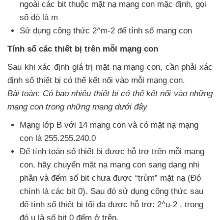
ngoài
các bit thuộc mặt nạ mạng con mặc định
, gọi
số đó là m
Sử dụng công thức 2^m-2
để tính số mạng con
Tính số
các thiết bị trên mỗi mạng con
Sau khi xác định giá trị mặt nạ mạng con
, cần phải xác
định số thiết bị
có thể kết nối vào mỗi mạng con.
Bài toán: Có bao nhiêu thiết bị
có thể kết nối vào
những
mạng con trong
những mạng
dưới đây
Mạng lớp B
với 14 mạng con
và có mặt nạ mạng
con là 255.255.240.0
Để tính toán số thiết bị
được hỗ trợ trên mỗi mạng
con
, hãy chuyển mặt nạ mạng con sang dạng nhị
phân
và đếm số bit chưa
được “trùm” mặt nạ (Đó
chính là
các bit 0)
. Sau đó sử dụng công thức sau
để tính số thiết bị tối đa
được hỗ trợ: 2^u-2
, trong
đó u là số bit 0 đếm ở trên.