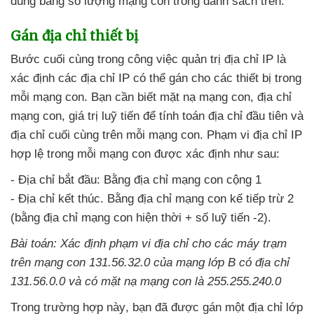
đúng bằng số lượng mạng con trong danh sách trên.
Gán địa chỉ thiết bị
Bước cuối cùng trong công việc quản trị địa chỉ IP là
xác định
các địa chỉ IP
có thể gán cho
các thiết bị trong
mỗi mạng con
. Bạn cần biết mặt nạ mạng con
, địa chỉ
mạng con
, giá trị luỹ tiến
để tính toán địa chỉ đầu tiên
và
địa chỉ cuối cùng trên mỗi mạng con
. Phạm vi địa chỉ IP
hợp lệ trong mỗi mạng con
được xác định
như sau:
- Địa chỉ bắt đầu: Bằng địa chỉ mạng con cộng 1
- Địa chỉ kết thúc
. Bằng địa chỉ mạng con kế tiếp trừ 2
(bằng địa chỉ mạng con hiện thời + số luỹ tiến -2).
Bài toán: Xác định phạm vi địa chỉ cho
các máy trạm
trên mạng con 131.56.32.0
của mạng lớp B có địa chỉ
131.56.0.0
và có mặt nạ mạng con là 255.255.240.0
Trong trường hợp này
, bạn
đã
được gán một địa chỉ lớp