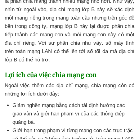
là phân chia mạng thành nhiều mạng nhỏ hơn
.
Như vậy
,
nhìn từ ngoài vào
, địa chỉ mạng lớp B này
sẽ xác định
một mạng
riêng trong mạng toàn cầu
nhưng trên góc độ
bên trong công ty
, mạng lớp B này lại
được phân chia
tiếp thành
các mạng con
và mỗi mạng con này có một
địa chỉ
riêng
. Với sự phân chia
như vậy
, số máy tính
trên toàn mạng LAN
có thể lên tới số tối đa
mà địa chỉ
lớp B
có thể hỗ trợ.
Lợi ích
của việc chia mạng con
Ngoài việc thêm
các địa chỉ mạng
, chia mạng còn có
những lợi ích
dưới đây:
Giảm nghẽn mạng bằng cách tái định hướng
các
giao vận
và giới hạn phạm vi
của
các thông điệp
quảng bá.
Giới hạn trong phạm vi từng mạng con
các trục trặc
có thể xảy ra (không ảnh hưởng tới toàn mạng LAN)