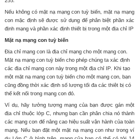
255.
Nếu không có mặt nạ mạng con tuỳ biến
, mặt nạ mạng
con mặc định
sẽ
được sử dụng
để phân biệt phần xác
định mạng
và phần xác định thiết bị trong một địa chỉ IP
Mặt nạ mạng con tuỳ biến
Địa chỉ mạng con là địa chỉ mạng cho một mạng con
.
Mặt nạ mạng con tuỳ biến cho phép chúng ta xác định
các địa chỉ mạng con này trong một địa chỉ IP
.
Khi tạo
một mặt nạ mạng con tuỳ biến cho một mạng con
, bạn
cũng đồng thời xác định số lượng tối đa
các thiêt bị
có
thể kết nối trong mạng con đó.
Ví dụ
, hãy tưởng tượng mạng
của bạn
được gán một
địa chỉ thuộc lớp C
,
nhưng bạn cần phân chia nó thành
các mạng con
để nâng cao hiệu suất vận hành
của toàn
mạng
.
Nếu bạn đặt một mặt nạ mạng con như trong ví
dụ Lớp C ở hình trên
, mạng
của bạn
có thể có tới 14