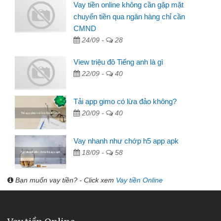
Vay tiền online không cần gặp mặt
chuyển tiền qua ngân hàng chỉ cần
CMND
24/09 -
28
View triệu đô Tiếng anh là gì
22/09 -
40
Tải app gimo có lừa đảo không?
20/09 -
40
Vay nhanh như chớp h5 app apk
18/09 -
58
Bạn muốn vay tiền? - Click xem
Vay tiền Online