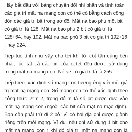
Hãy bắt đầu
với bảng chuyển đổi nhị phân
và tính toán
các giá trị mặt nạ mạng con
có thể có bằng cách cộng
dồn
các giá trị bit trong sơ đồ
. Mặt nạ bao phủ một bit
có giá trị là 128
. Mặt nạ bao phủ 2 bit có giá trị là
128+64
, hay 192
. Mặt nạ bao phủ 3 bit có giá trị 192+16
, hay 224.
Tiếp tục tính
như vậy cho tới khi tới cột tận cùng bên
phải
, lúc
tất cả
các bit
của octet đều
được sử dụng
trong mặt nạ mạng con
. Nó
sẽ có giá trị là là 255.
Tiếp theo
, xác định số mạng con tương ứng
với mỗi giá
trị mặt nạ mạng con
. Số mạng con
có thể xác định theo
công thức 2^m-2
, trong đó m là số bit
được đưa vào
mặt nạ mạng con (ngoài
các bit
của mặt nạ mặc định)
.
Bạn cần phải trừ đi 2
bởi vì có hai địa chỉ
được giành
riêng trên mỗi mạng
. Ví dụ
,
nếu chỉ sử dụng 1 bit cho
mặt nạ mạng con (
khi đó giá trị mặt nạ mạng con là