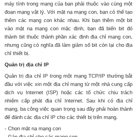
máy tính trong mạng
của bạn phải thuộc vào cùng một
đoạn mạng vật lý
. Với mặt nạ mạng con
, bạn
có thể tạo
thêm
các mạng con khác nhau
.
Khi bạn thêm một bit
vào mặt nạ mạng con mặc định
, bạn
đã biến bit đó
thành bit thuộc thành phần xác định địa chỉ mạng con
,
nhưng
cũng có nghĩa
đã làm giảm số bit còn lại cho địa
chỉ thiết bị.
Quản trị địa chỉ IP
Quản trị địa chỉ IP trong một mạng TCP/IP thường bắt
đầu
với việc xin một địa chỉ mạng từ một nhà cung cấp
dịch vụ Internet (ISP)
hoặc
các tổ chức chịu trách
nhiệm cấp phát địa chỉ Internet
. Sau khi có địa chỉ
mạng
, ba công việc quan trọng
sau đây phải hoàn thành
để đánh
các địa chỉ IP cho
các thiết bị trên mạng.
- Chọn mặt nạ mạng con
- Gán địa chỉ cho
các mạng con