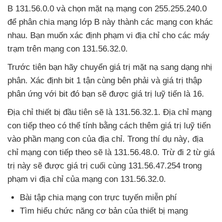
B 131.56.0.0
và chọn mặt nạ mạng con 255.255.240.0
để phân chia mạng lớp B này thành
các mạng con khác
nhau
. Bạn muốn xác định phạm vi địa chỉ cho
các máy
trạm trên mạng con 131.56.32.0.
Trước tiên bạn hãy chuyển giá trị mặt nạ sang dạng nhị
phân
. Xác định bit 1 tận cùng bên phải
và giá trị thập
phân ứng
với bit đó bạn
sẽ
được giá trị luỹ tiến là 16.
Địa chỉ thiết bị đầu tiên
sẽ là 131.56.32.1
. Địa chỉ mạng
con
tiếp theo
có thể tính bằng cách thêm giá trị luỹ tiến
vào phần mạng con
của địa chỉ
. Trong thí dụ này
, địa
chỉ mạng con
tiếp theo
sẽ là 131.56.48.0
. Trừ đi 2 từ giá
trị này
sẽ
được giá trị cuối cùng 131.56.47.254 trong
phạm vi địa chỉ
của mạng con 131.56.32.0.
Bài tập chia mạng con trực tuyến miễn phí
Tìm hiểu chức năng cơ bản
của thiết bị mạng