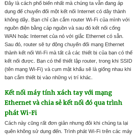
Đây là cách phổ biến nhất
mà chúng ta
vẫn đang áp
dụng
để chuyển đổi một kết nối Internet có dây thành
không dây
. Bạn chỉ cần cắm router Wi-Fi
của mình
với
nguồn điện bằng cáp nguồn
và
sau đó kết nối cổng
WAN
hoặc Internet
của nó
với giắc Ethernet có sẵn
.
Sau đó
, router
sẽ tự động chuyển đổi mạng Ethernet
thành kết nối Wi-Fi
mà
tất cả
các thiết bị
của bạn
có thể
kết nối
được
. Bạn
có thể thiết lập router
, trong khi SSID
(tên mạng Wi-Fi)
và cụm mật khẩu
sẽ là giống nhau khi
bạn cắm thiết bị vào
những vị trí khác.
Kết nối máy tính xách tay
với mạng
Ethernet
và chia sẻ kết nối đó qua trình
phát Wi-Fi
Cách này
cũng
rất đơn giản
nhưng đôi khi chúng ta lại
quên không sử dụng đến
. Trình phát Wi-Fi trên
các máy