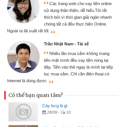
Mình cần tiền gấp nên định cầm cố
chiếc xe wave nhưng thật may đã có
gói vay tiền bằng CMND online không
cần gặp mặt nên rất tiện lợi, sẽ giới
thiệu cho bạn bè biết
qu
Cấn Văn Lực - Tạp hóa
Tôi kinh doanh buôn bán nhỏ lẻ
nhiều lúc cần vốn nhập hàng, nhờ biết
đến website qua bạn bè giới thiệu tôi
đã giải quyết được công việc của
mình nhanh chóng
th
Có thể bạn quan tâm?
Cày lscg là gì
28/09 -
10