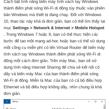
Cách bật tính năng biến máy tính xách tay Windows
thành điểm phát sóng Wi-Fi di động tùy thuộc vào phiên
bản Windows
mà thiết bị đang chạy
. Đối
với Windows
10
, thao tác này
khá là đơn giản
, bạn
có thể tìm thấy tại
mục
Settings > Network & Internet > Mobile Hotspot
. Trong Windows 7
hoặc 8
, bạn
có thể thực hiện
các
bước
để tạo một mạng ad-hoc
hoặc bạn
có thể sử dụng
một công cụ miễn phí có tên Virtual Router
để biến máy
tính xách tay Windows thành điểm phát sóng Wi-Fi di
động một cách đơn giản
.
Trên máy Mac
, bạn
sẽ sử
dụng tính năng Internet Sharing
để chia sẻ kết nối có
dây
và biến máy Mac
của bạn thành điểm phát sóng
Wi-Fi di động
. Miễn là Mac
của bạn có cả bộ điều hợp
Ethernet
và bộ điều hợp không dây
, nhìn chung là
khá
đơn giản.