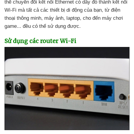
thể chuyển đổi kết nối Ethernet có dây đó thành kết nối
Wi-Fi
mà
tất cả
các thiết bị di động
của bạn
, từ điện
thoại thông minh
, máy ảnh
, laptop
, cho đến máy chơi
game..
. đều
có thể sử dụng
được.
Sử dụng
các router Wi-Fi