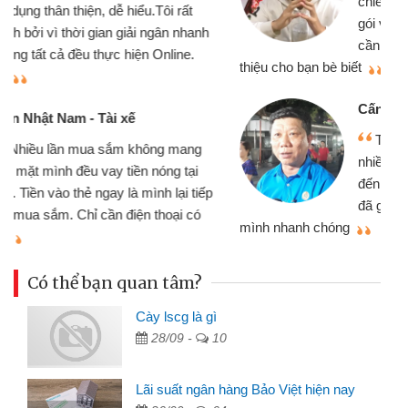
chiếc xe wave nhưng thật may đã có
gói vay tiền bằng CMND online không
cần gặp mặt nên rất tiện lợi, sẽ giới
thiệu cho bạn bè biết
qu
Cấn Văn Lực - Tạp hóa
Tôi kinh doanh buôn bán nhỏ lẻ
nhiều lúc cần vốn nhập hàng, nhờ biết
đến website qua bạn bè giới thiệu tôi
đã giải quyết được công việc của
mình nhanh chóng
th
Có thể bạn quan tâm?
Cày lscg là gì
28/09 -
10
Lãi suất ngân hàng Bảo Việt hiện nay