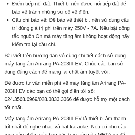
Điểm tiếp nối đất: Thiết bị nên
được nối tiếp đất
để
bảo vệ tránh
những sự cố về điện.
Cầu chì bảo vệ: Để bảo vệ thiết bị
, nên sử dụng cầu
trì đúng giá trị ghi trên máy 250V - 7A
.
Nếu bật công
tắc nguồn On
mà máy tăng âm không hoạt động hãy
kiểm tra lại cầu chì.
Bài viết trên hướng dẫn vô cùng chi tiết cách sử dụng
máy tăng âm Arirang PA-203III EV
. Chúc
các bạn sử
dụng đúng cách
để mang lại chất âm tuyệt vời.
Để
được tư vấn miễn phí về máy tăng âm Arirang PA-
203III EV
các bạn
có thể gọi điện tới số:
024.3568.6969/028.3833.3366
để
được hỗ trợ một cách
tốt nhất.
Máy tăng âm Arirang PA-203III EV là thiết bị âm thanh
tốt nhất
để nghe nhạc
và hát karaoke
.
Nếu có nhu cầu
mua sản phẩm
các bạn hãy truy cập vào META.vn
để