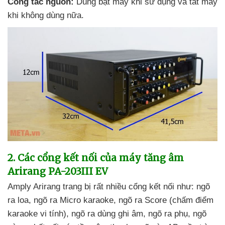
Công tắc nguồn:
Dùng bật máy khi sử dụng
và tắt máy
khi không dùng nữa.
2
. Các cổng kết nối
của máy tăng âm
Arirang PA-203III EV
Amply Arirang trang bị
rất nhiều cổng kết nối như: ngõ
ra loa
, ngõ ra Micro karaoke
, ngõ ra Score (chấm điểm
karaoke vi tính)
, ngõ ra dùng ghi âm
, ngõ ra phụ
, ngõ