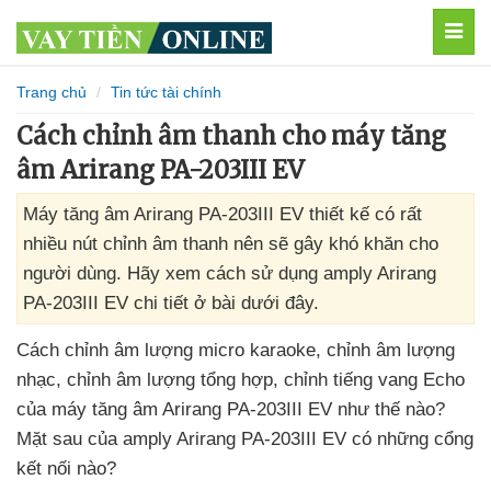
MEN
Trang chủ
Tin tức tài chính
Cách chỉnh âm thanh cho máy tăng
âm Arirang PA-203III EV
Máy tăng âm Arirang PA-203III EV thiết kế có rất
nhiều nút chỉnh âm thanh nên sẽ gây khó khăn cho
người dùng. Hãy xem cách sử dụng amply Arirang
PA-203III EV chi tiết ở bài dưới đây.
Cách chỉnh âm lượng micro karaoke
, chỉnh âm lượng
nhạc
, chỉnh âm lượng tổng hợp
, chỉnh tiếng vang Echo
của máy tăng âm Arirang PA-203III EV như thế nào
?
Mặt sau
của amply Arirang PA-203III EV có
những cổng
kết nối nào?