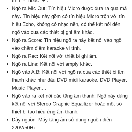
tính "-"
hoặc "+".
Ngõ ra Mic Out: Tín hiệu Micro
được đưa ra qua mã
này
. Tín hiệu này gồm có tín hiệu Micro trộn
với tín
hiệu Echo
, không có nhạc nền
,
có thể kết nối đến
ngõ vào
của
các thiết bị ghi âm khác.
Ngõ ra Score: Tín hiệu ngõ ra này kết nối vào ngõ
vào chấm điểm karaoke vi tính.
Ngõ ra Rec: Kết nối
với thiết bị ghi âm.
Ngõ ra Line: Kết nối
với amply khác.
Ngõ vào A,B: Kết nối
với ngõ ra
của
các thiết bị âm
thanh khác như đầu DVD midi karaoke
, DVD Player
,
Music Player,...
Ngõ vào ra kết nối
các tầng âm thanh: Ngõ này dùng
kết nối
với Stereo Graphic Equailizer
hoặc một số
thiết bị tạo hiệu ứng âm thanh.
Dây nguồn: Máy tăng âm sử dụng nguồn điện
220V/50Hz.