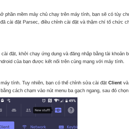
mở phần mềm máy chủ chạy trên máy tính
, bạn
sẽ có tùy c
ị
đã cài đặt Parsec
, điều chỉnh cài đặt
và thậm chí tổ chức c
 cài đặt
, khởi chạy ứng dụng
và đăng nhập bằng tài khoản 
Android
của bạn
được kết nối trên cùng mạng
với máy tính.
 máy tính
. Tuy nhiên
, bạn
có thể chỉnh sửa cài đặt
Client
v
y bằng cách chạm vào nút menu ba gạch ngang
,
sau đó chọ