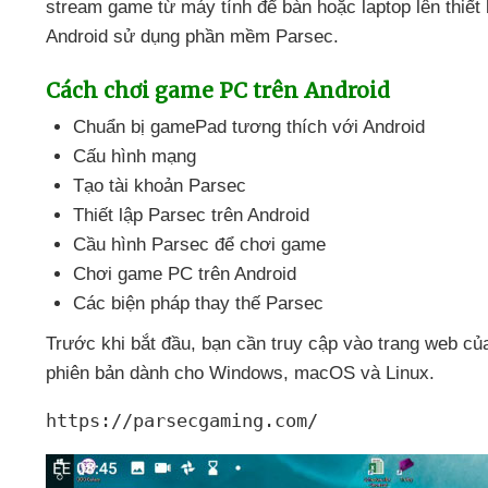
stream game từ máy tính
để bàn
hoặc laptop lên thiết
Android sử dụng phần mềm Parsec.
Cách chơi game PC trên Android
Chuẩn bị gamePad tương thích
với Android
Cấu hình mạng
Tạo tài khoản Parsec
Thiết lập Parsec trên Android
Cầu hình Parsec
để chơi game
Chơi game PC trên Android
Các biện pháp thay thế Parsec
Trước khi bắt đầu
, bạn cần truy cập vào trang web
củ
phiên bản dành cho Windows
, macOS
và Linux.
https://parsecgaming.com/