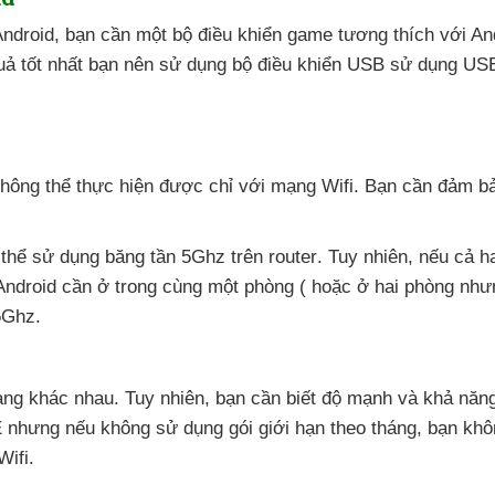
Android
, bạn cần một bộ điều khiển game tương thích
với An
uả tốt nhất bạn nên sử dụng bộ điều khiển USB sử dụng U
hông thể thực hiện
được chỉ
với mạng Wifi
. Bạn cần đảm b
 thể sử dụng băng tần 5Ghz trên router
. Tuy nhiên
,
nếu cả ha
 Android cần ở trong cùng một phòng (
hoặc ở hai phòng
như
5Ghz.
ng khác nhau
. Tuy nhiên
, bạn cần biết độ mạnh
và khả năn
E
nhưng
nếu không sử dụng gói giới hạn theo tháng
, bạn kh
ifi.