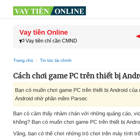
Vay tiền Online
Vay tiền chỉ cần CMND
Trang chủ
Tin tức tài chính
Cách chơi game PC trên thiết bị Andr
Bạn có muốn chơi game PC trên thiết bị Android của 
Android nhờ phần mềm Parsec
Bạn có cảm thấy nhàm chán
với
những quảng cáo
, v
không
? Bạn có muốn chơi game PC trên thiết bị Andr
Vâng
, bạn
có thể chơi
những trò chơi trên máy tính 