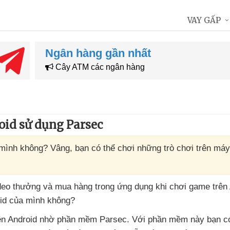
VAY GẤP
Ngân hàng gần nhất
Cây ATM các ngân hàng
oid sử dụng Parsec
mình không? Vâng, bạn có thể chơi những trò chơi trên máy 
ideo thưởng
và mua hàng trong ứng dụng khi chơi game trên
oid
của mình không?
trên Android nhờ phần mềm Parsec
. Với phần mềm này bạn
c