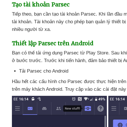
Tạo tài khoản Parsec
Tiếp theo
, bạn cần tạo tài khoản Parsec
.
Khi lần đầu 
tài khoản
. Tài khoản này cho phép bạn quản lý thiết b
nhiều người từ xa.
Thiết lập Parsec trên Android
Bạn
có thể tải ứng dụng Parsec từ Play Store
. Sau khi
ở bước trước
. Trước khi tiến hành
, đảm bảo thiết bị 
Tải Parsec cho Android
Hầu hết
các cấu hình cho Parsec
được thực hiện trên
trên máy khách Android
. Truy cập vào
các cài đặt nà