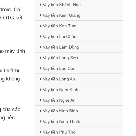
Vay tiền Khánh Hòa
droid
. Có
Vay tiền Kiên Giang
SB OTG kết
Vay tiền Kon Tum
Vay tiền Lai Châu
Vay tiền Lâm Đồng
ảo máy tính
Vay tiền Lạng Sơn
Vay tiền Lào Cai
i thiết bị
ng không
Vay tiền Long An
Vay tiền Nam Định
Vay tiền Nghệ An
g
của
các
Vay tiền Ninh Bình
ông nên
Vay tiền Ninh Thuận
Vay tiền Phú Thọ