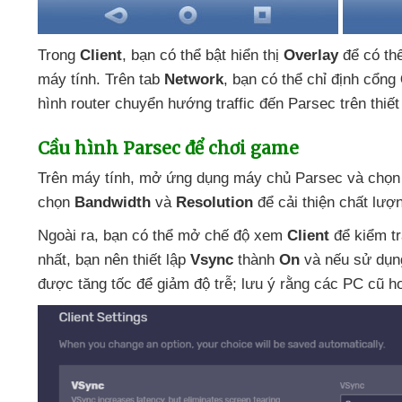
Trong
Client
, bạn
có thể bật hiển thị
Overlay
để
có th
máy tính
.
Trên tab
Network
, bạn
có thể chỉ định cổng
hình router chuyển hướng traffic đến Parsec trên thiết 
Cầu hình Parsec
để chơi game
Trên máy tính
, mở ứng dụng máy chủ Parsec
và chọ
chọn
Bandwidth
và
Resolution
để cải thiện chất lượ
Ngoài ra
, bạn
có thể mở chế độ xem
Client
để kiểm t
nhất
, bạn nên thiết lập
Vsync
thành
On
và
nếu sử dụn
được tăng tốc
để giảm độ trễ; lưu ý rằng
các PC cũ 