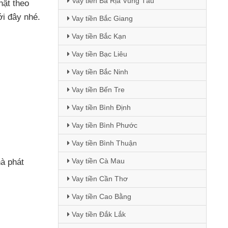
Vay tiền Bà Rịa Vũng Tàu
hật theo
ới đây
nhé.
Vay tiền Bắc Giang
Vay tiền Bắc Kạn
Vay tiền Bạc Liêu
Vay tiền Bắc Ninh
Vay tiền Bến Tre
Vay tiền Bình Định
Vay tiền Bình Phước
Vay tiền Bình Thuận
Vay tiền Cà Mau
à phát
Vay tiền Cần Thơ
Vay tiền Cao Bằng
Vay tiền Đắk Lắk