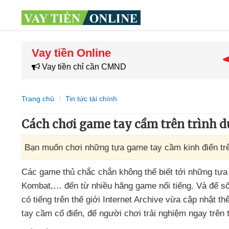
Vay tiền Online
Vay tiền chỉ cần CMND
Trang chủ
Tin tức tài chính
Cách chơi game tay cầm trên trình d
Bạn muốn chơi những tựa game tay cầm kinh điển trên 
Các game thủ chắc chắn không thể biết tới
những tựa
Kombat,… đến từ nhiều hãng game nổi tiếng
. Và
để số
có tiếng trên thế giới Internet Archive vừa cập nhật
tay cầm cổ điển
,
để người chơi trải nghiệm ngay trên