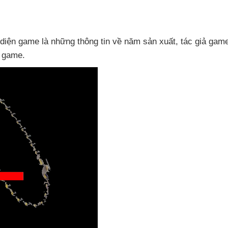
o diện game là
những thông tin về năm sản xuất
, tác giả ga
 game.