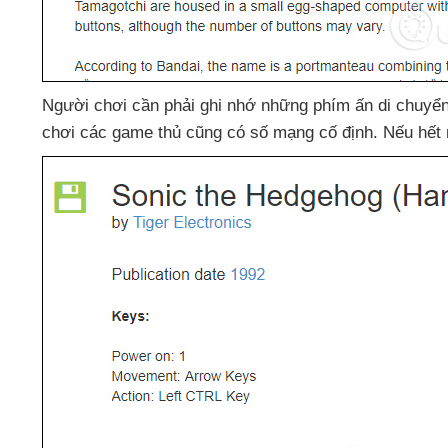
Người chơi cần phải ghi nhớ
những phím ấn di chuyể
chơi
các game thủ
cũng có số mạng cố định
.
Nếu hết