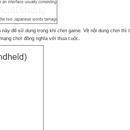
n này
để sử dụng trong khi chơi game
. Về nội dung chơi
thì
 mạng chơi đồng nghĩa
với thua cuộc.