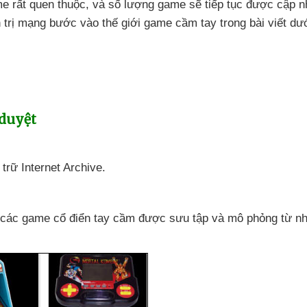
me
rất quen thuộc
,
và số lượng game
sẽ tiếp tục
được cập n
 trị mạng bước vào thế giới game cầm tay trong bài viết
dư
 duyệt
trữ Internet Archive.
các game cổ điển tay cầm
được sưu tập
và mô phỏng từ nh