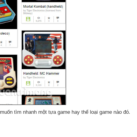
 muốn tìm nhanh một tựa game hay thể loại game nào đó.