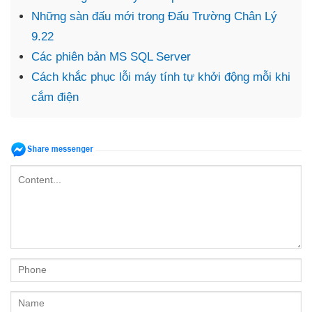
Những sàn đấu mới trong Đấu Trường Chân Lý
9.22
Các phiên bản MS SQL Server
Cách khắc phục lỗi máy tính tự khởi động mỗi khi
cắm điện