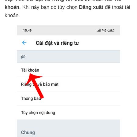
khoản
.
Khi này bạn có tùy chọn
Đăng xuất
để thoát tài
khoản.