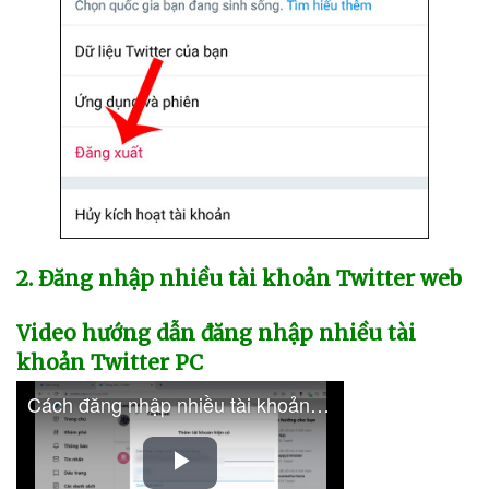
2
. Đăng nhập nhiều tài khoản Twitter web
Video hướng dẫn đăng nhập nhiều tài
khoản Twitter PC