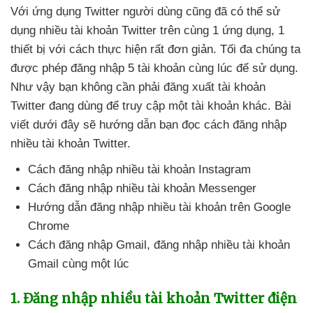
Với ứng dụng Twitter người dùng
cũng
đã
có thể sử
dụng nhiều tài khoản Twitter trên cùng 1 ứng dụng
, 1
thiết bị
với cách thực hiện
rất đơn giản
. Tối đa chúng ta
được phép đăng nhập 5 tài khoản cùng lúc
để sử dụng
.
Như vậy bạn không cần phải đăng xuất tài khoản
Twitter đang dùng
để truy cập một tài khoản khác
. Bài
viết
dưới đây
sẽ hướng dẫn bạn đọc cách đăng nhập
nhiều tài khoản Twitter.
Cách đăng nhập nhiều tài khoản Instagram
Cách đăng nhập nhiều tài khoản Messenger
Hướng dẫn đăng nhập nhiều tài khoản trên Google
Chrome
Cách đăng nhập Gmail
, đăng nhập nhiều tài khoản
Gmail cùng một lúc
1
. Đăng nhập nhiều tài khoản Twitter điện