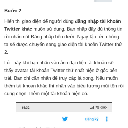
Bước 2:
Hiển thị giao diện
để người dùng
đăng nhập tài khoản
Twitter khác
muốn sử dụng
. Bạn nhập đầy đủ thông tin
rồi nhấn nút Đăng nhập bên dưới
. Ngay lập tức chúng
ta
sẽ
được chuyển sang giao diện tài khoản Twitter thứ
2.
Lúc này khi bạn nhấn vào ảnh đại diện tài khoản
sẽ
thấy avatar tài khoản Twitter thứ nhất hiện ở góc bên
trái
. Bạn chỉ cần nhấn
để truy cập là xong
.
Nếu muốn
thêm tài khoản khác
thì nhấn vào biểu tượng mũi tên rồi
cũng chọn
Thêm một tài khoản hiện có.