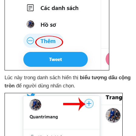
Lúc này trong danh sách hiển thị
biểu tượng dấu cộng
tròn
để người dùng nhấn chọn.