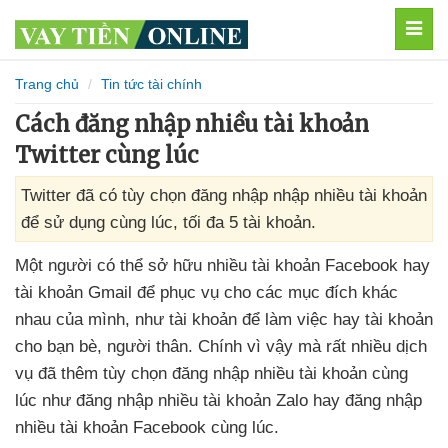
MEN
Trang chủ
Tin tức tài chính
Cách đăng nhập nhiều tài khoản
Twitter cùng lúc
Twitter đã có tùy chọn đăng nhập nhập nhiều tài khoản
để sử dụng cùng lúc, tối đa 5 tài khoản.
Một người
có thể sở hữu nhiều tài khoản Facebook hay
tài khoản Gmail
để
phục vụ cho
các mục đích khác
nhau
của mình
, như tài khoản
để làm việc hay tài khoản
cho bạn bè
, người thân
. Chính vì vậy
mà
rất nhiều dịch
vụ
đã thêm tùy chọn đăng nhập nhiều tài khoản cùng
lúc như đăng nhập nhiều tài khoản Zalo hay đăng nhập
nhiều tài khoản Facebook cùng lúc.