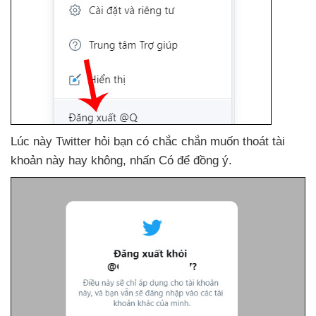
Lúc này Twitter hỏi bạn có chắc chắn muốn thoát tài
khoản này hay không
, nhấn Có
để đồng ý.