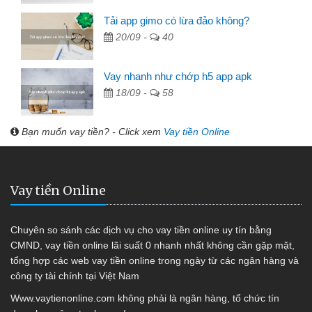
Tải app gimo có lừa đảo không?
20/09 -
40
Vay nhanh như chớp h5 app apk
18/09 -
58
Bạn muốn vay tiền? - Click xem
Vay tiền Online
Vay tiền Online
Chuyên so sánh các dịch vụ cho vay tiền online uy tín bằng
CMND, vay tiền online lãi suất 0 nhanh nhất không cần gặp mặt,
tổng hợp các web vay tiền online trong ngày từ các ngân hàng và
công ty tài chính tại Việt Nam
Www.vaytienonline.com không phải là ngân hàng, tổ chức tín