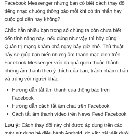
Facebook Messenger
nhưng bạn có biết cách thay đổi
tiếng nhạc chuông thông báo mỗi khi có tin nhắn hay
cuộc gọi đến hay không?
Chắc hẳn nhiều bạn trong số chúng ta còn chưa biết
đến tính năng này
,
nếu đúng
như vậy
thì hãy cùng
Quản trị mạng khám phá ngay
bây giờ
nhé
. Thủ thuật
này
sẽ giúp bạn biến
những âm thanh mặc định trên
Facebook Messenger vốn
đã
quá quen thuộc thành
những âm thanh theo ý thích
của bạn
, tránh nhàm chán
và trùng
với người khác.
Hướng dẫn tắt âm thanh
của thông báo trên
Facebook
Hướng dẫn cách tắt âm chat trên Facebook
Cách tắt âm thanh video trên News Feed Facebook
Lưu ý:
Cách thay đổi này chỉ
được áp dụng trên
các
máy sử dụng hệ điều hành Android
, do vậy bài viết
dưới