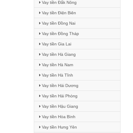
Vay tiền Đắk Nông
Vay tiền Điện Biên
Vay tiền Đồng Nai
Vay tiền Đồng Tháp
Vay tiền Gia Lai
Vay tiền Hà Giang
Vay tiền Hà Nam
Vay tiền Hà Tĩnh
Vay tiền Hải Dương
Vay tiền Hải Phòng
Vay tiền Hậu Giang
Vay tiền Hòa Bình
Vay tiền Hưng Yên