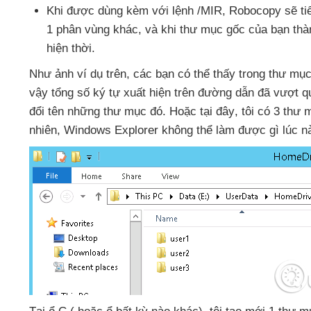
Khi
được dùng kèm
với lệnh /MIR
, Robocopy
sẽ t
1 phân vùng khác
,
và khi thư mục gốc
của bạn thà
hiện thời.
Như ảnh ví dụ trên
,
các bạn
có thể thấy trong thư mụ
vậy tổng số ký tự xuất hiện trên đường dẫn
đã vượt
q
đổi tên
những thư mục đó
. Hoặc tại đây
, tôi có 3 thư
nhiên
, Windows Explorer không thể làm
được gì lúc n