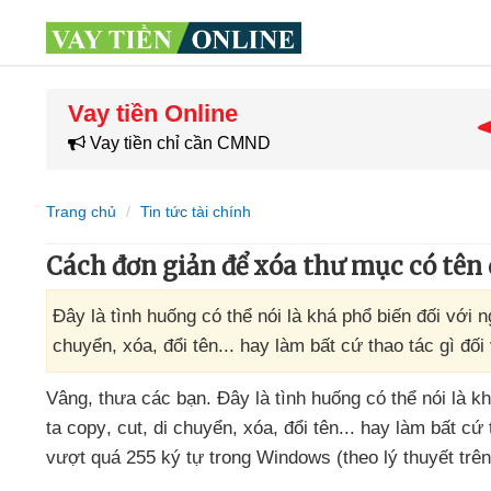
Vay tiền Online
Vay tiền chỉ cần CMND
Trang chủ
Tin tức tài chính
Cách đơn giản để xóa thư mục có tên
Đây là tình huống có thể nói là khá phổ biến đối với 
chuyển, xóa, đổi tên... hay làm bất cứ thao tác gì đối
Vâng
, thưa
các bạn
. Đây là tình huống
có thể nói là
kh
ta copy
, cut
, di chuyển
, xóa
, đổi tên..
. hay làm
bất cứ 
vượt
quá 255 ký tự trong Windows (theo lý thuyết trên