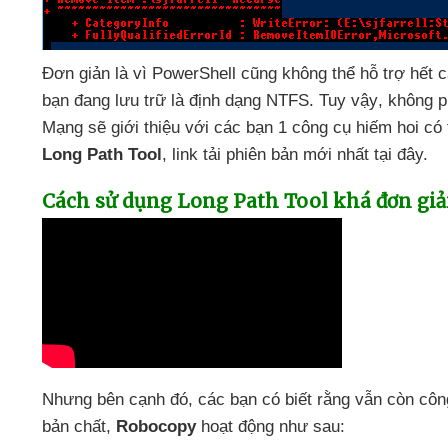
Đơn giản là vì PowerShell
cũng không thể hỗ trợ hết
c
bạn đang lưu trữ là định dạng NTFS
. Tuy vậy
, không 
Mạng
sẽ giới thiệu
với
các bạn 1 công cụ hiếm hoi
có 
Long Path Tool
, link tải phiên bản mới nhất tại đây.
Cách sử dụng Long Path Tool
khá đơn gi
Nhưng bên cạnh đó
,
các bạn có biết rằng
vẫn còn côn
bản chất
,
Robocopy
hoạt động
như sau: