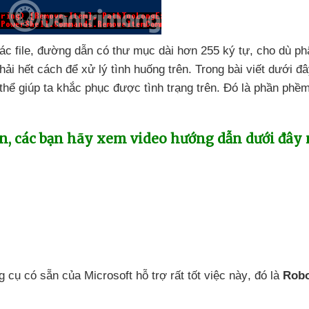
ác file
, đường dẫn có thư mục dài hơn 255 ký tự
, cho
dù ph
phải hết cách
để xử lý tình huống trên
. Trong bài viết
dưới đâ
thể giúp ta khắc phục
được tình trạng trên
. Đó là phần phềm
ản
,
các bạn hãy xem video hướng dẫn
dưới đây
g cụ có sẵn
của Microsoft hỗ trợ
rất tốt việc này
, đó là
Rob