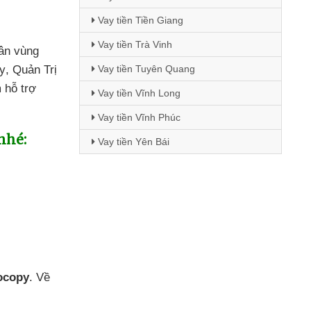
Vay tiền Tiền Giang
Vay tiền Trà Vinh
ân vùng
y
, Quản Trị
Vay tiền Tuyên Quang
 hỗ trợ
Vay tiền Vĩnh Long
Vay tiền Vĩnh Phúc
nhé:
Vay tiền Yên Bái
ocopy
. Về