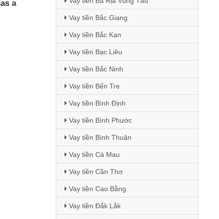
Vay tiền Bà Rịa Vũng Tàu
has a
Vay tiền Bắc Giang
Vay tiền Bắc Kạn
Vay tiền Bạc Liêu
Vay tiền Bắc Ninh
Vay tiền Bến Tre
Vay tiền Bình Định
Vay tiền Bình Phước
Vay tiền Bình Thuận
Vay tiền Cà Mau
Vay tiền Cần Thơ
Vay tiền Cao Bằng
Vay tiền Đắk Lắk