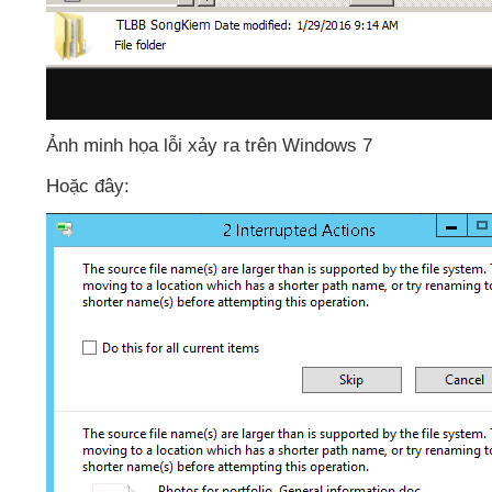
Ảnh minh họa lỗi xảy ra trên Windows 7
Hoặc đây: