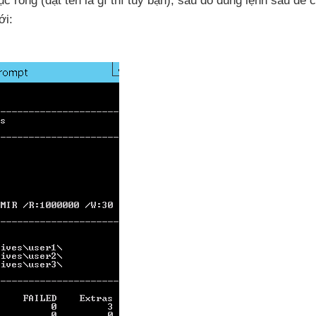
ục rỗng (đặt tên là gì
thì tùy bạn)
,
sau đó dùng lệnh sau
để c
ới: