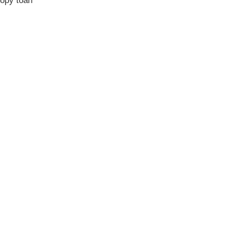
opy toàn