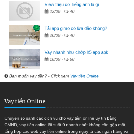
View triệu đô Tiếng anh là gì
22/09 -
40
Tải app gimo có lừa đảo không?
20/09 -
40
Vay nhanh như chớp h5 app apk
18/09 -
58
Bạn muốn vay tiền? - Click xem
Vay tiền Online
Vay tiền Online
Chuyên so sánh các dịch vụ cho vay tiền online uy tín bằng
CMND, vay tiền online lãi suất 0 nhanh nhất không cần gặp mặt,
tổng hợp các web vay tiền online trong ngày từ các ngân hàng và