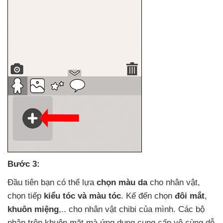
Bước 3:
Đầu tiên bạn
có thể lựa
chọn màu da
cho nhân vật
,
chọn tiếp
kiểu tóc
và màu tóc
. Kế đến chọn
đôi mắt
,
khuôn miệng
,.
. cho nhân vật chibi
của mình
. Các bộ
phận trên khuôn mặt
mà ứng dụng cung cấp vô cùng dễ