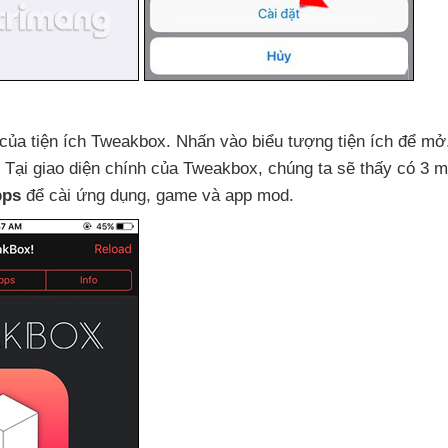
của tiện ích Tweakbox
. Nhấn vào biểu tượng tiện ích
để mở
. Tại giao diện chính
của Tweakbox
, chúng ta
sẽ thấy có 3 m
pps
để cài ứng dụng
, game
và app mod.