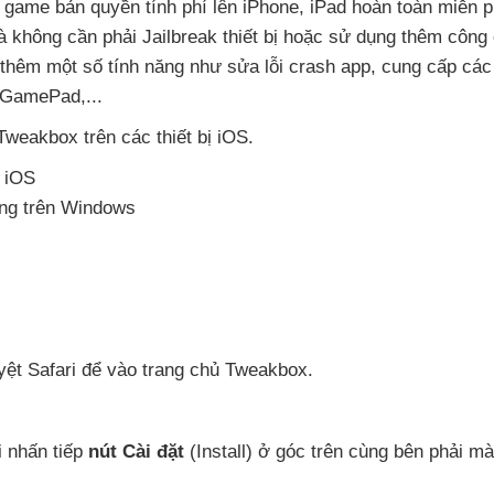
, game bản quyền tính phí lên iPhone
, iPad hoàn toàn miễn p
 không cần phải Jailbreak thiết bị
hoặc sử dụng thêm công 
 thêm một số tính năng như sửa lỗi crash app
, cung cấp
các
 GamePad,...
 Tweakbox trên
các thiết bị iOS.
n iOS
dụng trên Windows
yệt Safari
để vào trang chủ Tweakbox.
i nhấn tiếp
nút Cài đặt
(Install) ở góc trên cùng bên phải mà