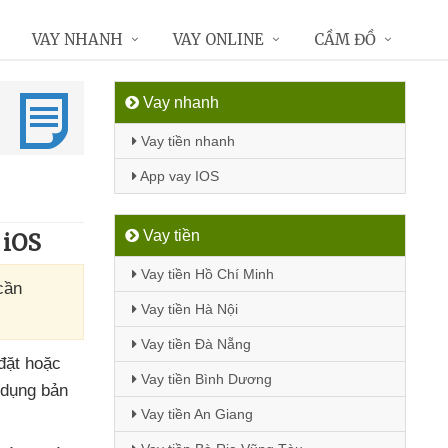
VAY NHANH
VAY ONLINE
CẦM ĐỒ
Vay nhanh
Vay tiền nhanh
App vay IOS
Vay tiền
 iOS
Vay tiền Hồ Chí Minh
cần
Vay tiền Hà Nội
Vay tiền Đà Nẵng
 đặt
hoặc
Vay tiền Bình Dương
dụng bản
Vay tiền An Giang