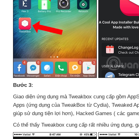
Bước 3:
Giao diện ứng dụng
mà Tweakbox cung cấp gồm AppSt
Apps (ứng dụng
của TweakBox từ Cydia)
, Tweaked Ap
giúp sử dụng tiện lợi hơn)
, Hacked Games (
các gam
Có thể thấy Tweakbox cung cấp
rất nhiều ứng dụng
, 