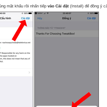
úng mật khẩu rồi nhấn tiếp
vào Cài đặt
(Install)
để đồng ý cà