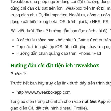
Tweakbox cho phép người dùng cài đặt
các ứng dụng
dùng chỉ cần cài đặt tiện ích Tweakbox trên thiết bị
,
mà
trung gian như Cydia Impactor
. Ngoài ra
, công cụ còn
dụng xuất hiện trong beta iOS
, trình giải lập NES
, PS
,
Bài viết
dưới đây
sẽ hướng dẫn bạn đọc cách cài đặt
3 cách tắt thông báo khó chịu từ Game Center trê
Top
các trình giả lập iOS tốt nhất giúp chạy ứng 
Hướng dẫn chặn quảng cáo trên iPhone
, iPad
Hướng dẫn cài đặt tiện ích Tweakbox
Bước 1:
Trước hết bạn hãy truy cập link
dưới đây trên trình du
http://www.tweakboxapp.com
Tại giao diện trang chủ nhấn chọn vào
nút Get App
rồ
giao diện Cài đặt cấu hình (Install Profile).