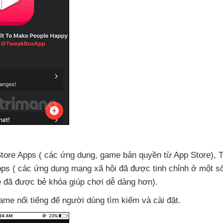
ore Apps (
các ứng dụng
, game bản quyền từ App Store)
, 
ps (
các ứng dụng mạng xã hội
đã
được tinh chỉnh ở một số
e
đã
được bẻ khóa giúp chơi dễ dàng hơn).
game nổi tiếng
để người dùng tìm kiếm
và cài đặt.