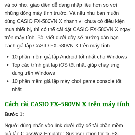
và bộ nhớ
, giao diện dễ dàng nhập liệu hơn so
với
những dòng máy tính trước
. Và
nếu như bạn muốn
dùng CASIO FX-580VN X nhanh vì chưa có điều kiện
mua thiết bị
,
thì
có thể cài đặt CASIO FX-580VN X ngay
trên máy tính
. Bài viết
dưới đây
sẽ hướng dẫn bạn
cách giả lập CASIO FX-580VN X trên máy tính.
10 phần mềm giả lập Android tốt nhất cho Windows
Top
các trình giả lập iOS tốt nhất giúp chạy ứng
dụng trên Windows
10 phần mềm giả lập máy chơi game console tốt
nhất
Cách cài CASIO FX-580VN X trên máy tính
Bước 1:
Người dùng nhấn vào link
dưới đây
để tải phần mềm
giả lập ClassWiz Emulator Susbscription for fx-FX-