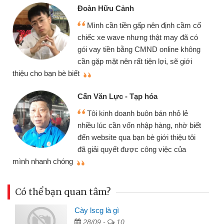
Đoàn Hữu Cảnh
Mình cần tiền gấp nên định cầm cố
chiếc xe wave nhưng thật may đã có
gói vay tiền bằng CMND online không
cần gặp mặt nên rất tiện lợi, sẽ giới
thiệu cho bạn bè biết
qu
Cấn Văn Lực - Tạp hóa
Tôi kinh doanh buôn bán nhỏ lẻ
nhiều lúc cần vốn nhập hàng, nhờ biết
đến website qua bạn bè giới thiệu tôi
đã giải quyết được công việc của
mình nhanh chóng
th
Có thể bạn quan tâm?
Cày lscg là gì
28/09 -
10