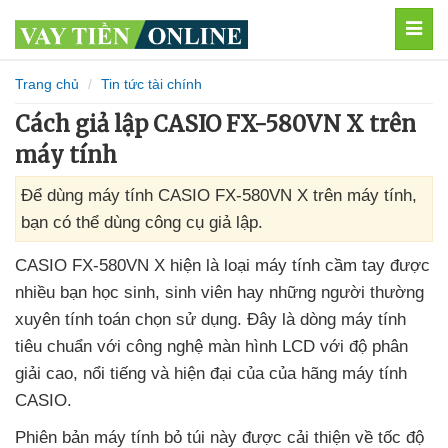
MEN
Trang chủ
Tin tức tài chính
Cách giả lập CASIO FX-580VN X trên
máy tính
Để dùng máy tính CASIO FX-580VN X trên máy tính,
bạn có thể dùng công cụ giả lập.
CASIO FX-580VN X hiện là loại máy tính cầm tay
được
nhiều bạn học sinh
, sinh viên hay
những người thường
xuyên tính toán chọn sử dụng
. Đây là dòng máy tính
tiêu chuẩn
với công nghệ màn hình LCD
với độ phân
giải cao
, nổi tiếng
và hiện đại
của
của hãng máy tính
CASIO.
Phiên bản máy tính bỏ túi này
được cải thiện về tốc độ