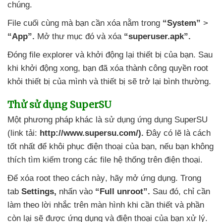
chúng.
File cuối cùng
mà bạn cần xóa nằm trong
“System”
>
“App”.
Mở thư mục đó
và xóa
“superuser.apk”.
Đóng file explorer
và khởi động lại thiết bị
của bạn
. Sau
khi khởi động xong
, bạn
đã xóa thành công quyền root
khỏi thiết bị
của mình
và thiết bị
sẽ trở lại bình thường.
Thử sử dụng SuperSU
Một phương pháp khác là sử dụng ứng dụng SuperSU
(link tải:
http://www.supersu.com/).
Đây có lẽ là cách
tốt nhất
để khôi phục điện thoại
của bạn
,
nếu bạn không
thích tìm kiếm trong
các file hệ thống trên điện thoại.
Để xóa root theo cách này
, hãy mở ứng dụng
. Trong
tab
Settings,
nhấn vào
“Full unroot”.
Sau đó
, chỉ cần
làm theo lời nhắc trên màn hình khi cần thiết
và phần
còn lại
sẽ
được ứng dụng
và điện thoại
của bạn xử lý
.