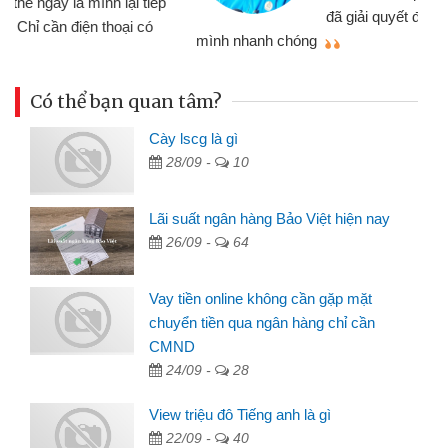
đã giải quyết được công việc của
mình nhanh chóng
th
Có thể bạn quan tâm?
Cày lscg là gì
28/09 -
10
Lãi suất ngân hàng Bảo Việt hiện nay
26/09 -
64
Vay tiền online không cần gặp mặt
chuyển tiền qua ngân hàng chỉ cần
CMND
24/09 -
28
View triệu đô Tiếng anh là gì
22/09 -
40