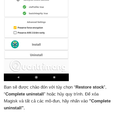
Bạn
sẽ
được chào đón
với tùy chọn “
Restore stock
”
,
“
Complete uninstall
”
hoặc hủy quy trình
. Để xóa
Magisk
và
tất cả
các mô-đun
, hãy nhấn vào
"Complete
uninstall".