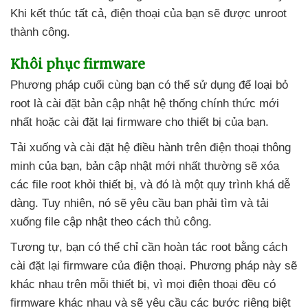
Khi kết thúc tất cả
, điện thoại
của bạn
sẽ
được unroot
thành công.
Khôi phục firmware
Phương pháp cuối cùng bạn
có thể sử dụng
để loại bỏ
root là cài đặt bản cập nhật hệ thống chính thức mới
nhất
hoặc cài đặt lại firmware cho thiết bị
của bạn.
Tải xuống
và cài đặt hệ điều hành trên điện thoại thông
minh
của bạn
, bản cập nhật mới nhất thường
sẽ xóa
các file root khỏi thiết bị
,
và đó là một quy trình
khá dễ
dàng
. Tuy nhiên
, nó
sẽ yêu cầu bạn phải tìm
và tải
xuống file cập nhật theo cách thủ công.
Tương tự
, bạn
có thể chỉ cần hoàn tác root bằng cách
cài đặt lại firmware
của điện thoại
. Phương pháp này
sẽ
khác nhau trên mỗi thiết bị
, vì
mọi điện thoại đều có
firmware khác nhau
và
sẽ yêu cầu
các bước
riêng biệt