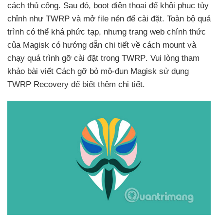
cách thủ công
. Sau đó
, boot điện thoại
để khôi phục tùy
chỉnh như TWRP
và mở file nén
để cài đặt
. Toàn bộ
quá
trình
có thể
khá phức tạp
,
nhưng trang web chính thức
của Magisk có hướng dẫn chi tiết về cách mount
và
chạy
quá trình gỡ cài đặt trong TWRP
. Vui lòng tham
khảo bài viết Cách gỡ bỏ mô-đun Magisk sử dụng
TWRP Recovery
để biết thêm chi tiết.