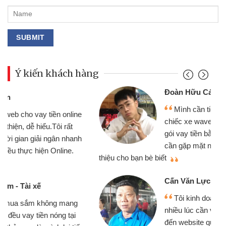
Ý kiến khách hàng
Đoàn Hữu Cảnh
Mình cần tiền gấp nên định cầm cố
chiếc xe wave nhưng thật may đã có
gói vay tiền bằng CMND online không
cần gặp mặt nên rất tiện lợi, sẽ giới
thiệu cho bạn bè biết
qu
Cấn Văn Lực - Tạp hóa
Tôi kinh doanh buôn bán nhỏ lẻ
nhiều lúc cần vốn nhập hàng, nhờ biết
đến website qua bạn bè giới thiệu tôi