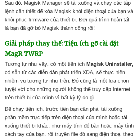
Sau đó
, Magisk Manager
sẽ tải xuống
và chạy
các tập
lệnh cần thiết
để xóa Magisk khỏi điện thoại
của bạn
và
khôi phục firmware
của thiết bị
. Đợi
quá trình hoàn tất
là bạn
đã gỡ bỏ Magisk thành công rồi!
Giải pháp thay thế: Tiện ích gỡ cài đặt
MagR TWRP
Tương tự
như vậy
, có một tiện ích
Magisk Uninstaller,
có sẵn từ
các diễn đàn phát triển XDA
,
sẽ thực hiện
nhiệm vụ tương tự như trên
. Đó
cũng là một lựa chọn
tuyệt vời cho
những người không thể truy cập Internet
trên thiết bị
của mình vì bất kỳ lý do gì.
Để chạy tiện ích
, trước tiên bạn cần phải tải xuống
phần mềm trực tiếp trên điện thoại
của mình
hoặc tải
xuống thiết bị khác
, như máy tính
để bàn
hoặc máy tính
xách tay
của bạn
, rồi truyền file đó sang điện thoại theo