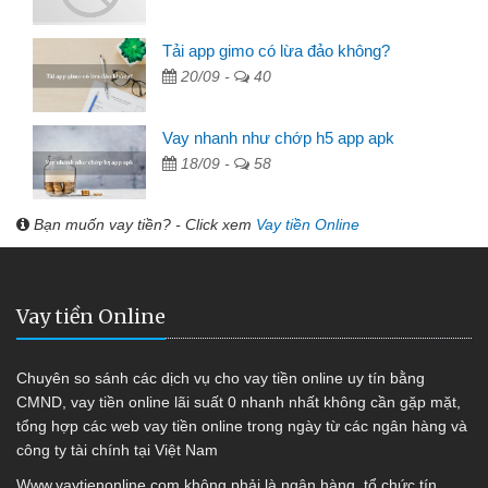
Tải app gimo có lừa đảo không?
20/09 -
40
Vay nhanh như chớp h5 app apk
18/09 -
58
Bạn muốn vay tiền? - Click xem
Vay tiền Online
Vay tiền Online
Chuyên so sánh các dịch vụ cho vay tiền online uy tín bằng
CMND, vay tiền online lãi suất 0 nhanh nhất không cần gặp mặt,
tổng hợp các web vay tiền online trong ngày từ các ngân hàng và
công ty tài chính tại Việt Nam
Www.vaytienonline.com không phải là ngân hàng, tổ chức tín