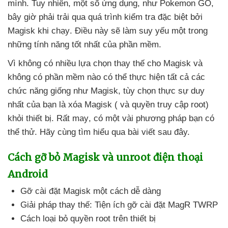
mình
. Tuy nhiên
, một số ứng dụng
, như Pokemon GO
,
bây giờ phải trải qua
quá trình kiểm tra
đặc biệt
bởi
Magisk khi chạy
. Điều này
sẽ làm suy yếu một trong
những tính năng tốt nhất
của phần mềm.
Vì không có nhiều lựa chọn thay thế cho Magisk
và
không có phần mềm nào
có thể thực hiện
tất cả
các
chức năng giống như Magisk
, tùy chọn thực sự duy
nhất
của bạn là xóa Magisk (
và quyền truy cập root)
khỏi thiết bị
. Rất may
, có một vài phương pháp bạn
có
thể thử
. Hãy cùng tìm hiểu qua bài viết
sau đây.
Cách gỡ bỏ Magisk
và unroot điện thoại
Android
Gỡ cài đặt Magisk một cách dễ dàng
Giải pháp thay thế: Tiện ích gỡ cài đặt MagR TWRP
Cách loại bỏ quyền root trên thiết bị