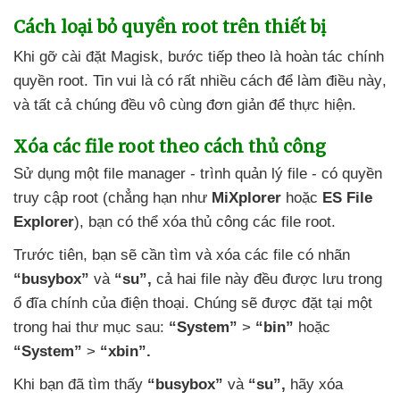
Cách loại bỏ quyền root trên thiết bị
Khi gỡ cài đặt Magisk
, bước
tiếp theo là hoàn tác chính
quyền root
. Tin vui là có
rất nhiều cách
để làm điều này
,
và
tất cả chúng đều vô cùng đơn giản
để thực hiện.
Xóa
các file root theo cách thủ công
Sử dụng một file manager - trình quản lý file - có quyền
truy cập root (chẳng hạn như
MiXplorer
hoặc
ES File
Explorer
)
, bạn
có thể xóa thủ công
các file root.
Trước tiên
, bạn
sẽ cần tìm
và xóa
các file có nhãn
“busybox”
và
“su”,
cả hai file này đều
được lưu trong
ổ đĩa chính
của điện thoại
. Chúng
sẽ
được đặt tại một
trong hai thư mục sau:
“System”
>
“bin”
hoặc
“System”
>
“xbin”.
Khi bạn
đã tìm thấy
“busybox”
và
“su”,
hãy xóa