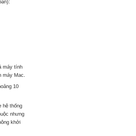
bạn):
ả máy tính
ồn máy Mac.
hoảng 10
le hệ thống
 buộc
nhưng
hông khởi