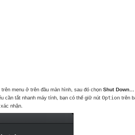
le trên menu ở trên đầu màn hình
,
sau đó chọn
Shut Down…
Option
u cần tắt nhanh máy tính
, bạn
có thể giữ nút
trên b
 xác nhận.