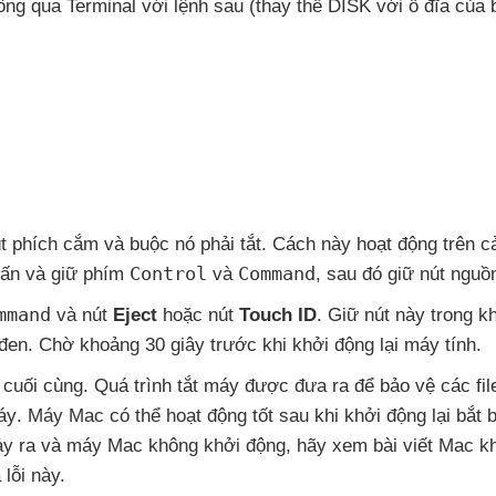
ông qua Terminal
với lệnh sau (thay thế DISK
với ổ đĩa
của 
rút phích cắm
và buộc nó phải tắt
. Cách này hoạt động trên c
Control
Command
hấn
và giữ phím
và
,
sau đó giữ nút ngu
mmand
và nút
Eject
hoặc nút
Touch ID
. Giữ nút này trong k
đen
. Chờ khoảng 30 giây trước khi khởi động lại máy tính.
cuối cùng
. Quá trình tắt máy
được đưa ra
để bảo vệ
các fi
áy
. Máy Mac
có thể hoạt động tốt sau khi khởi động lại bắt
ảy ra
và máy Mac không khởi động
, hãy xem bài viết Mac k
 lỗi này.