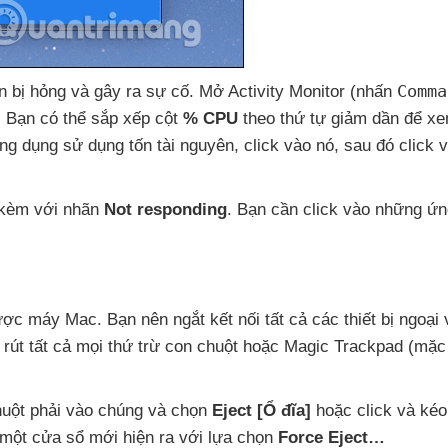
Comma
ền bị hỏng
và gây ra sự cố
. Mở Activity Monitor (nhấn
. Bạn
có thể sắp xếp cột
% CPU
theo thứ tự giảm dần
để x
ứng dụng sử dụng tốn tài nguyên
, click vào nó
,
sau đó click 
 kèm
với nhãn
Not responding
. Bạn cần click vào
những ứn
ược máy Mac
. Bạn nên ngắt kết nối
tất cả
các thiết bị ngoại
 rút
tất cả
mọi thứ trừ con chuột
hoặc Magic Trackpad (mặ
chuột phải vào chúng
và chọn
Eject [Ổ đĩa]
hoặc click
và kéo
 một cửa sổ mới hiện ra
với lựa chọn
Force Eject…