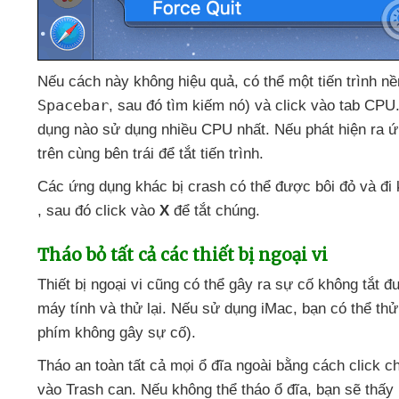
Nếu cách này không hiệu quả
,
có thể một tiến trình n
Spacebar
,
sau đó tìm kiếm nó)
và click vào tab CPU
dụng nào sử dụng nhiều CPU nhất
.
Nếu phát hiện ra 
trên cùng bên trái
để tắt tiến trình.
Các ứng dụng khác bị crash
có thể
được bôi đỏ
và đi
,
sau đó click vào
X
để tắt chúng.
Tháo bỏ
tất cả
các thiết bị ngoại vi
Thiết bị ngoại vi
cũng
có thể gây ra sự cố không tắt
đ
máy tính
và thử lại
.
Nếu sử dụng iMac
, bạn
có thể thử
phím không gây sự cố).
Tháo an toàn
tất cả
mọi ổ đĩa ngoài bằng cách click 
vào Trash can
.
Nếu không thể tháo ổ đĩa
, bạn
sẽ thấy