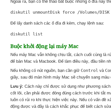
Ngoài ra
, bạn
có thể tháo bắt buộc
những ổ đĩa này th
diskutil unmountDisk force /Volumes/DISK
Để lấy danh sách
các ổ đĩa đi kèm
, chạy lệnh sau:
diskutil list
Buộc khởi động lại máy Mac
Nếu máy Mac
vẫn không chịu tắt
, cách cuối cùng là 
để bàn Mac
và Macbook
. Để làm điều này
, đầu tiền n
Control
Co
Nếu không có nút nguồn
, bạn cần giữ
và
giây
,
sau đó màn hình máy Mac
sẽ chuyển sang màu 
Lưu ý:
Cách này chỉ
được sử dụng như phương sách 
cốt lõi
, cần phải
được đóng đúng cách trước khi tắt m
luôn có rủi ro khi thực hiện việc này
.
Nếu có vấn đề x
động
được
và đây là cách khắc phục
để biết cách sửa