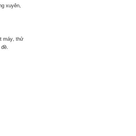
ng xuyên
,
ắt máy
, thử
 đề.