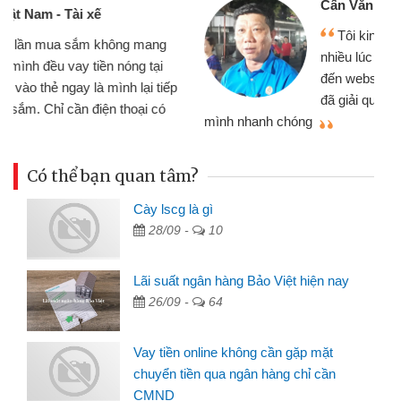
Cấn Văn Lực - Tạp hóa
Tôi kinh doanh buôn bán nhỏ lẻ
nhiều lúc cần vốn nhập hàng, nhờ biết
đến website qua bạn bè giới thiệu tôi
đã giải quyết được công việc của
mình nhanh chóng
th
Có thể bạn quan tâm?
Cày lscg là gì
28/09 -
10
Lãi suất ngân hàng Bảo Việt hiện nay
26/09 -
64
Vay tiền online không cần gặp mặt
chuyển tiền qua ngân hàng chỉ cần
CMND