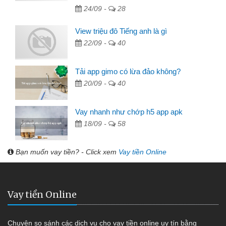
24/09 -
28
View triệu đô Tiếng anh là gì
22/09 -
40
Tải app gimo có lừa đảo không?
20/09 -
40
Vay nhanh như chớp h5 app apk
18/09 -
58
Bạn muốn vay tiền? - Click xem
Vay tiền Online
Vay tiền Online
Chuyên so sánh các dịch vụ cho vay tiền online uy tín bằng