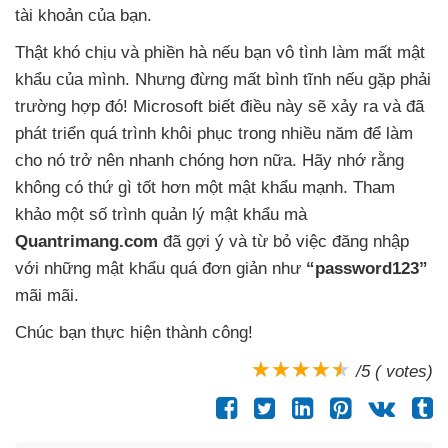
tài khoản
của bạn.
Thật khó chịu
và phiền hà
nếu bạn vô tình làm mất mật
khẩu
của mình
. Nhưng đừng mất bình tĩnh
nếu gặp phải
trường hợp đó! Microsoft biết điều này
sẽ xảy ra
và
đã
phát triển
quá trình khôi phục trong nhiều năm
để làm
cho nó trở nên nhanh chóng
hơn nữa
. Hãy nhớ rằng
không có thứ gì tốt hơn một mật khẩu mạnh
. Tham
khảo một số trình quản lý mật khẩu
mà
Quantrimang.com
đã gợi ý
và từ bỏ việc đăng nhập
với
những mật khẩu
quá đơn giản như
“password123”
mãi mãi.
Chúc bạn thực hiện thành công!
/5 ( votes)