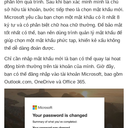
phần lớn
quá trình
. Sau khi bạn xác minh mình là chủ
sở hữu tài khoản
, bước
tiếp theo là chọn mật khẩu mới
.
Microsoft yêu cầu bạn chọn một mật khẩu có ít nhất 8
ký tự
và có phân biệt chữ hoa chữ thường
. Để bảo mật
tốt nhất
có thể
, bạn nên dùng trình quản lý mật khẩu
để
giúp chọn một mật khẩu phức tạp
, khiến kẻ xấu không
thể dễ dàng đoán
được.
Chỉ cần nhập mật khẩu mới là bạn
có thể quay lại hoạt
động bình thường trên tài khoản
của mình
.
Giờ đây
,
bạn
có thể đăng nhập vào tài khoản Microsoft
,
bao gồm
Outlook.com
, OneDrive
và Office 365.