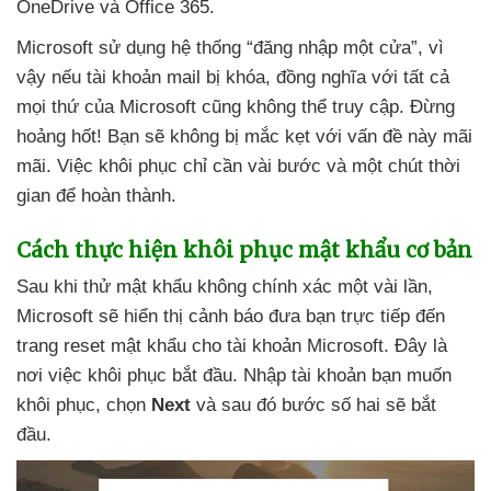
OneDrive
và Office 365.
Microsoft sử dụng hệ thống “đăng nhập một cửa”
, vì
vậy
nếu tài khoản mail bị khóa
, đồng nghĩa
với
tất cả
mọi thứ
của Microsoft
cũng không thể truy cập
. Đừng
hoảng hốt! Bạn
sẽ không bị mắc kẹt
với vấn đề này mãi
mãi
. Việc khôi phục chỉ cần vài bước
và một chút thời
gian
để hoàn thành.
Cách thực hiện khôi phục mật khẩu cơ bản
Sau khi thử mật khẩu không chính xác một vài lần
,
Microsoft
sẽ hiển thị cảnh báo đưa bạn trực tiếp đến
trang reset mật khẩu cho tài khoản Microsoft
. Đây là
nơi việc khôi phục bắt đầu
. Nhập tài khoản bạn muốn
khôi phục
, chọn
Next
và
sau đó bước số hai
sẽ bắt
đầu.