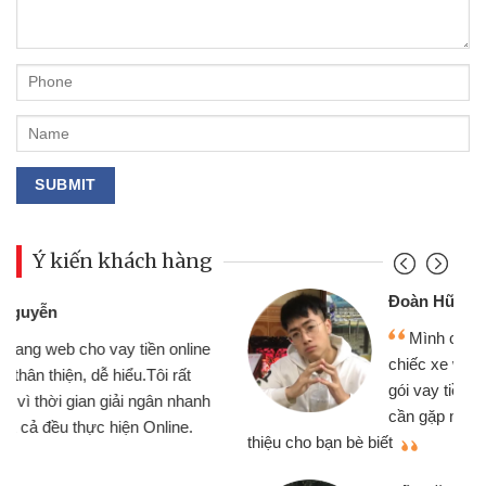
Ý kiến khách hàng
Đoàn Hữu Cảnh
Mình cần tiền gấp nên định cầm cố
chiếc xe wave nhưng thật may đã có
gói vay tiền bằng CMND online không
cần gặp mặt nên rất tiện lợi, sẽ giới
thiệu cho bạn bè biết
qu