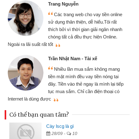
Đoàn Hữu Cảnh
Mình cần tiền gấp nên định cầm cố
ine
chiếc xe wave nhưng thật may đã có
gói vay tiền bằng CMND online không
anh
cần gặp mặt nên rất tiện lợi, sẽ giới
thiệu cho bạn bè biết
Cấn Văn Lực - Tạp hóa
Tôi kinh doanh buôn bán nhỏ lẻ
g
nhiều lúc cần vốn nhập hàng, nhờ biết
i
đến website qua bạn bè giới thiệu tôi
iếp
đã giải quyết được công việc của
ó
mình nhanh chóng
Có thể bạn quan tâm?
Cày lscg là gì
28/09 -
10