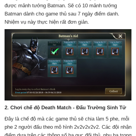
được mảnh tướng Batman
. Sẽ có 10 mảnh tướng
Batman dành cho game thủ sau 7 ngày điểm danh
.
Nhiệm vụ này thực hiện
rất đơn giản.
2
. Chơi chế độ Death Match - Đấu Trường Sinh Tử
Đây là chế độ
mà
các game thủ
sẽ chia làm 5 phe
, mỗi
phe 2 người đấu theo mô hình 2v2v2v2v2
. Các đội nhận
điểm dựa trên
các thông số hạ gục đối thủ
, phụ hạ trong