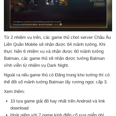
Từ 2 nhiệm vụ trên
,
các game thủ chơi server Châu Âu
Liên Quân Mobile
sẽ nhận
được 64 mảnh tướng
.
Khi
thực hiện 6 nhiệm vụ
và nhận
được 60 mảnh tướng
Batman
,
các game thủ
sẽ nhận
được tướng Batman
vĩnh viễn từ nhiệm vụ Dark Night.
Ngoài ra
nếu game thủ có Đấng trong kho tướng
thì
có
thể đổi số mảnh tướng Batman lấy rương ngọc cấp 3.
Xem thêm:
10 tựa game giải đố hay nhất trên Android
và link
download
Hoài niệm
với 7 game kinh điển cổ xưa miễn phí