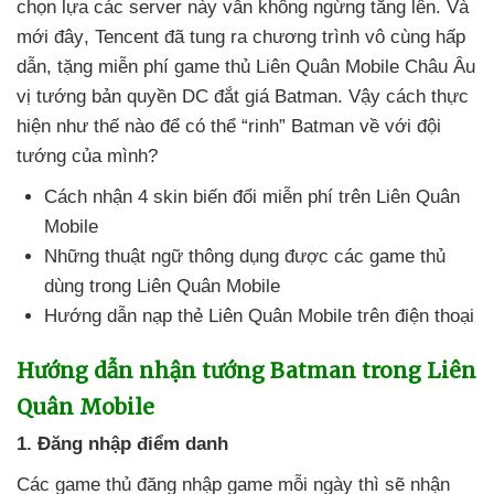
chọn lựa
các server này
vẫn
không ngừng tăng lên
. Và
mới đây
, Tencent
đã tung ra chương trình vô cùng hấp
dẫn
, tặng miễn phí game thủ Liên Quân Mobile Châu Âu
vị tướng bản quyền DC đắt giá Batman
. Vậy cách thực
hiện như thế nào
để
có thể “rinh” Batman về
với đội
tướng
của mình?
Cách nhận 4 skin biến đổi miễn phí trên Liên Quân
Mobile
Những thuật ngữ thông dụng
được
các game thủ
dùng trong Liên Quân Mobile
Hướng dẫn nạp thẻ Liên Quân Mobile trên điện thoại
Hướng dẫn nhận tướng Batman trong Liên
Quân Mobile
1
. Đăng nhập điểm danh
Các game thủ đăng nhập game mỗi ngày
thì
sẽ nhận