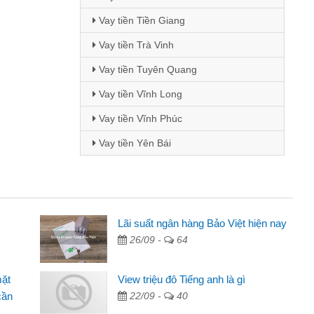
Vay tiền Tiền Giang
Vay tiền Trà Vinh
Vay tiền Tuyên Quang
Vay tiền Vĩnh Long
Vay tiền Vĩnh Phúc
Vay tiền Yên Bái
inh viên
Lãi suất ngân hàng Bảo Việt hiện nay
26/09 -
64
đến thông qua quảng cáo trên facebook. Tôi là
ên cần đóng tiền nhà, sinh nhật bạn bè, mà đọc
mặt
View triệu đô Tiếng anh là gì
c nhanh gọn nên tôi quyết định vay
cần
22/09 -
40
Chánh