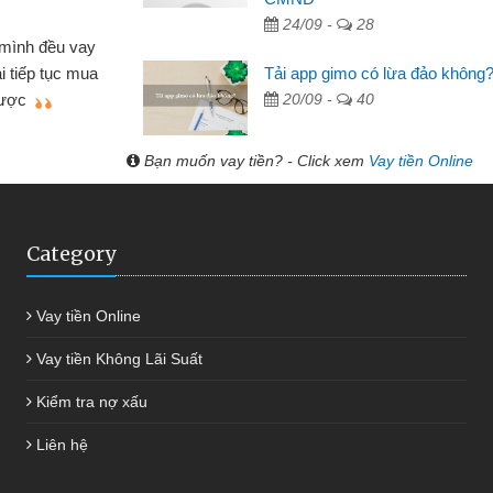
24/09 -
28
Mất 2 tu
án nhỏ lẻ nhiều lúc cần vốn nhập
cần có 2 tri
Tải app gimo có lừa đảo không
e qua bạn bè giới thiệu tôi đã giải
được thôi. 
20/09 -
40
ủa mình nhanh chóng
Bạn muốn vay tiền? - Click xem
Vay tiền Online
Category
Vay tiền Online
Vay tiền Không Lãi Suất
Kiểm tra nợ xấu
Liên hệ