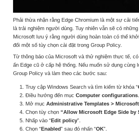
Phải thừa nhận rằng Edge Chromium là một sự cải tiế
là trải nghiệm người dùng
. Tuy nhiên
vẫn
sẽ có
những
Microsoft lưu ý rằng người dùng hoàn toàn
có thể khở
đổi một số tùy chọn cài đặt trong Group Policy.
Từ thông báo
của Microsoft
và thử nghiệm thực tế
,
có
ẩn Edge cũ ở cấp hệ thống
.
Nếu muốn sử dụng cùng lú
Group Policy
và làm theo
các
bước sau:
Truy cập Windows Search
và tìm kiếm từ khóa “
Điều hướng đến mục
Computer configurations
Mở mục
Administrative Templates > Microsoft
Chọn tùy chọn
“Allow Microsoft Edge Side by 
Nhấp vào “
Edit policy
”.
Chọn “
Enabled
”
sau đó nhấn “
OK
”.