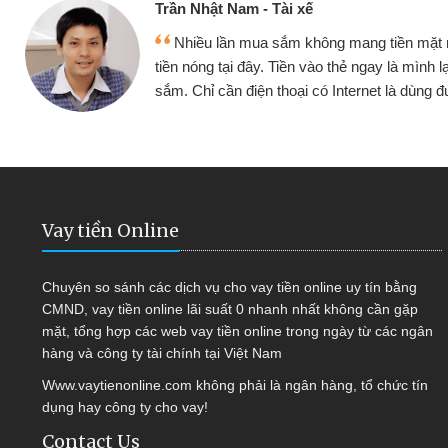
Cấn Văn Lực - Tạp hóa
ền mặt mình đều vay
Tôi kinh doanh buôn b
 mình lại tiếp tục mua
hàng, nhờ biết đến websit
à dùng được
quyết được công việc c
Vay tiền Online
Chuyên so sánh các dịch vụ cho vay tiền online uy tín bằng
CMND, vay tiền online lãi suất 0 nhanh nhất không cần gặp
mặt, tổng hợp các web vay tiền online trong ngày từ các ngân
hàng và công ty tài chính tại Việt Nam
Www.vaytienonline.com không phải là ngân hàng, tổ chức tín
dụng hay công ty cho vay!
Contact Us