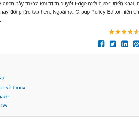
ùy chọn này trước khi trình duyệt Edge mới
được triển khai
,
thay đổi phức tạp hơn
. Ngoài ra
, Group Policy Editor hiện ch
.
22
ac và Linux
nào?
NOW