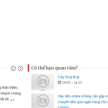
Có thể bạn quan tâm?
Cày lscg là gì
Mai Lan - S
28/09 -
10
n định cầm cố chiếc xe wave
Tôi biết 
i vay tiền bằng CMND online
sinh viên n
Vay tiền online không cần gặp 
 tiện lợi, sẽ giới thiệu cho bạn
thấy thủ tụ
chuyển tiền qua ngân hàng chỉ 
CMND
Lâm Minh 