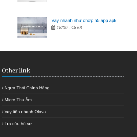
ần các ngân hàng không ai cho vay. Trong khi
ệu để giải quyết việc riêng, trong 1-2 ngày tôi trả
?
Vay nhanh như chớp h5 app apk
Cảm ơn đã giúp tôi kịp thời và nhanh chóng
18/09 -
58
Other link
Ngựa Thái Chính Hãng
Micro Thu Âm
Vay tiền nhanh Olava
Tra cứu hồ sơ