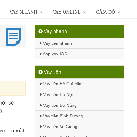
VAY NHANH
VAY ONLINE
CẦM ĐỒ
Vay nhanh
Vay tiền nhanh
App vay IOS
Vay tiền
Vay tiền Hồ Chí Minh
Vay tiền Hà Nội
 mới
sẽ
Vay tiền Đà Nẵng
0
.
Vay tiền Bình Dương
Vay tiền An Giang
ược ra mắt