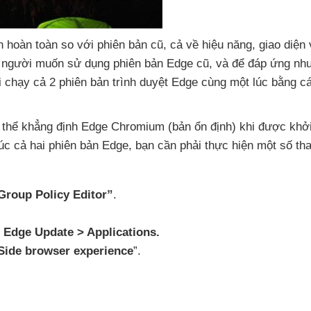
n hoàn toàn so
với phiên bản cũ
, cả về hiệu năng
, giao diện
 người muốn sử dụng phiên bản Edge cũ
,
và
để đáp ứng nh
i chạy cả 2 phiên bản trình duyệt Edge cùng một lúc bằng c
 thể khẳng định Edge Chromium (bản ổn định) khi
được khở
c cả hai phiên bản Edge
, bạn cần phải thực hiện một số tha
Group Policy Editor”
.
.
 Edge Update > Applications.
Side browser experience
”.