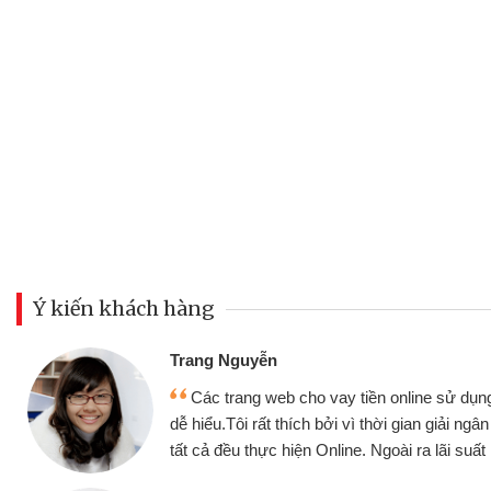
Ý kiến khách hàng
Đoàn Hữu Cảnh
Mình cần tiền gấp nê
sử dụng thân thiện,
nhưng thật may đã có gó
giải ngân nhanh chóng
không cần gặp mặt nên rất
i suất rất tốt
bè biết