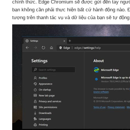
chính thức
. Edge Chromium
sẽ
được gửi đến tay ngư
bạn không cần phải thực hiện
bất cứ hành động nào
. 
tượng trên thanh tác vụ
và dữ liệu
của bạn
sẽ tự động