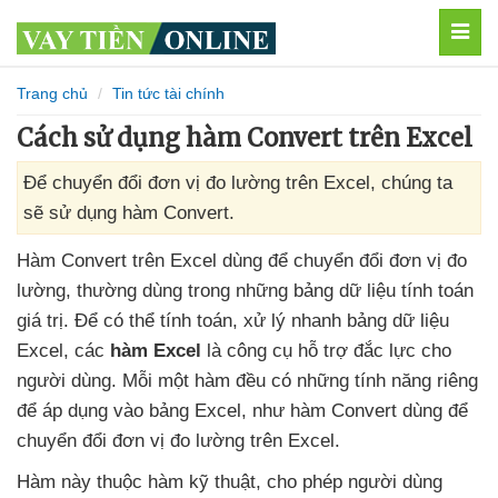
MEN
Trang chủ
Tin tức tài chính
Cách sử dụng hàm Convert trên Excel
Để chuyển đổi đơn vị đo lường trên Excel, chúng ta
sẽ sử dụng hàm Convert.
Hàm Convert trên Excel dùng
để chuyển đổi đơn vị đo
lường
, thường dùng trong
những bảng dữ liệu tính toán
giá trị
. Để
có thể tính toán
, xử lý nhanh bảng dữ liệu
Excel
,
các
hàm Excel
là công cụ hỗ trợ đắc lực cho
người dùng
. Mỗi một hàm đều có
những tính năng
riêng
để áp dụng vào bảng Excel
, như hàm Convert dùng
để
chuyển đổi đơn vị đo lường trên Excel.
Hàm này thuộc hàm kỹ thuật
, cho phép người dùng