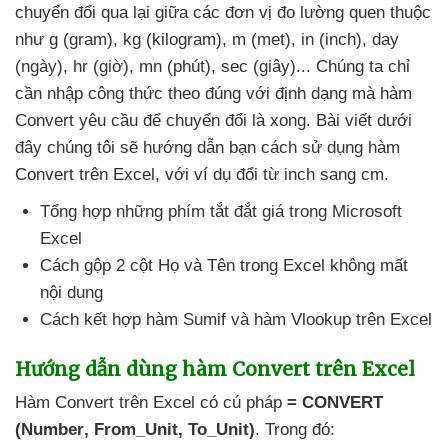
chuyển đổi qua lại giữa
các đơn vị đo lường quen thuộc
như g (gram)
, kg (kilogram)
, m (met)
, in (inch)
, day
(ngày)
, hr (giờ)
, mn (phút)
, sec (giây)..
. Chúng ta chỉ
cần nhập công thức theo đúng
với định dạng
mà hàm
Convert yêu cầu
để chuyển đổi là xong
. Bài viết
dưới
đây chúng tôi
sẽ hướng dẫn bạn cách sử dụng hàm
Convert trên Excel
,
với ví dụ đổi từ inch sang cm.
Tổng hợp
những phím tắt đắt giá trong Microsoft
Excel
Cách gộp 2 cột Họ
và Tên trong Excel không mất
nội dung
Cách kết hợp hàm Sumif
và hàm Vlookup trên Excel
Hướng dẫn dùng hàm Convert trên Excel
Hàm Convert trên Excel có cú pháp
= CONVERT
(Number
, From_Unit
, To_Unit)
. Trong đó: