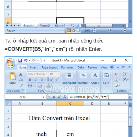
Tại ô nhập kết quả cm
, bạn nhập công thức
=CONVERT(B5,"in","cm")
rồi nhấn Enter.