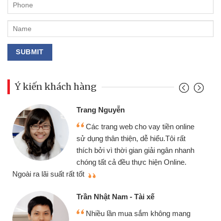
Ý kiến khách hàng
Đoàn Hữu Cảnh
Mình cần tiền gấp nên định cầm cố
line
chiếc xe wave nhưng thật may đã có
t
gói vay tiền bằng CMND online không
hanh
cần gặp mặt nên rất tiện lợi, sẽ giới
.
thiệu cho bạn bè biết
Cấn Văn Lực - Tạp hóa
Tôi kinh doanh buôn bán nhỏ lẻ
ng
nhiều lúc cần vốn nhập hàng, nhờ biết