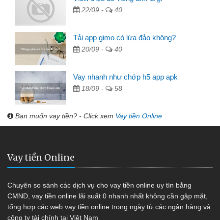
22/09 -
40
Tải app gimo có lừa đảo không?
20/09 -
40
Vay nhanh như chớp h5 app apk
18/09 -
58
Bạn muốn vay tiền? - Click xem
Vay tiền Online
Vay tiền Online
Chuyên so sánh các dịch vụ cho vay tiền online uy tín bằng
CMND, vay tiền online lãi suất 0 nhanh nhất không cần gặp mặt,
tổng hợp các web vay tiền online trong ngày từ các ngân hàng và
công ty tài chính tại Việt Nam