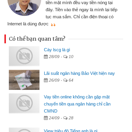
ại
đến website qua bạn bè giới thiệu tôi
 tiếp
đã giải quyết được công việc của
có
mình nhanh chóng
Có thể bạn quan tâm?
Cày lscg là gì
28/09 -
10
Lãi suất ngân hàng Bảo Việt hiện nay
26/09 -
64
Vay tiền online không cần gặp mặt
chuyển tiền qua ngân hàng chỉ cần
CMND
24/09 -
28
View triệu đô Tiếng anh là gì