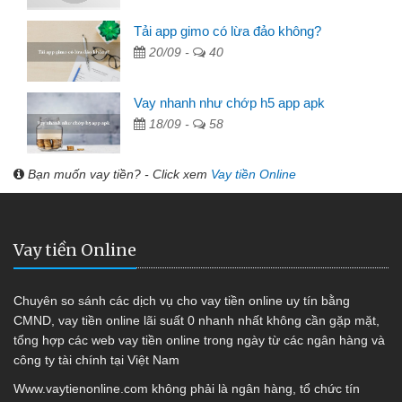
Tải app gimo có lừa đảo không?
20/09 -
40
Vay nhanh như chớp h5 app apk
18/09 -
58
Bạn muốn vay tiền? - Click xem
Vay tiền Online
Vay tiền Online
Chuyên so sánh các dịch vụ cho vay tiền online uy tín bằng
CMND, vay tiền online lãi suất 0 nhanh nhất không cần gặp mặt,
tổng hợp các web vay tiền online trong ngày từ các ngân hàng và
công ty tài chính tại Việt Nam
Www.vaytienonline.com không phải là ngân hàng, tổ chức tín