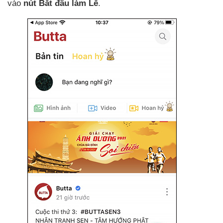
vào
nút Bắt đầu làm Lễ
.