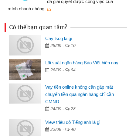
đã giải quyết được công việc của
mình nhanh chóng
th
Có thể bạn quan tâm?
Cày lscg là gì
28/09 -
10
Lãi suất ngân hàng Bảo Việt hiện nay
26/09 -
64
Vay tiền online không cần gặp mặt
chuyển tiền qua ngân hàng chỉ cần
CMND
24/09 -
28
View triệu đô Tiếng anh là gì
22/09 -
40