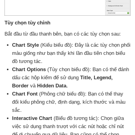
Tùy chọn tùy chỉnh
Bắt đầu từ đầu thanh bên
, bạn có
các tùy chọn sau:
Chart Style
(Kiểu biểu đồ): Đây là
các tùy chọn phối
màu giống như bạn thấy khi lần đầu tiên chọn biểu
đồ tương tác.
Chart Options
(Tùy chọn biểu đồ): Bạn
có thể đánh
dấu
các hộp kiểm
để sử dụng
Title
, Legend
,
Border
và
Hidden Data.
Chart Font
(Phông chữ biểu đồ): Bạn
có thể thay
đổi kiểu phông chữ
, định dạng
, kích thước
và màu
sắc.
Interactive Chart
(Biểu đồ tương tác): Chọn giữa
việc sử dụng thanh trượt
với
các nút
hoặc chỉ nút
để di chuyển qua dữ liệu
. Bạn
cũng
có thể chọn