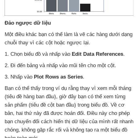
Đảo ngược dữ liệu
Một điều khác bạn
có thể làm là vẽ
các hàng dưới dạng
chuỗi thay vì
các cột
hoặc ngược lại.
1
. Chọn biểu đồ
và nhấp vào
Edit Data References
.
2
. Đi đến bảng
và nhấp vào mũi tên cho một cột.
3
. Nhấp vào
Plot Rows as Series
.
Bạn
có thể thấy trong ví dụ rằng thay vì xem mỗi tháng
(tiêu đề hàng ban đầu)
, giờ đây bạn
có thể xem từng
sản phẩm (tiêu đề cột ban đầu) trong biểu đồ
. Về cơ
bản
, hai thứ này
đã
được hoán đổi
. Điều này cho phép
bạn chuyển đổi cách hiển thị dữ liệu
của mình
rất nhanh
chóng
, không gặp rắc rối
và không tạo ra một biểu đồ