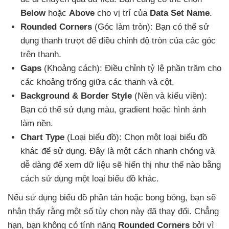
Below
hoặc
Above
cho vị trí
của
Data Set Name
.
Rounded Corners
(Góc làm tròn): Bạn
có thể sử
dụng thanh trượt
để điều chỉnh độ tròn
của
các góc
trên thanh.
Gaps
(Khoảng cách): Điều chỉnh tỷ lệ phần trăm cho
các khoảng trống giữa
các thanh
và cột.
Background & Border Style
(Nền
và kiểu viền):
Bạn
có thể sử dụng màu
, gradient
hoặc hình ảnh
làm nền.
Chart Type
(Loại biểu đồ): Chọn một loại biểu đồ
khác
để sử dụng
. Đây là một cách nhanh chóng
và
dễ dàng
để xem dữ liệu
sẽ hiển thị như thế nào bằng
cách sử dụng một loại biểu đồ khác.
Nếu sử dụng biểu đồ phân tán
hoặc bong bóng
, bạn
sẽ
nhận thấy rằng một số tùy chọn này
đã thay đổi
. Chẳng
hạn
, bạn không có tính năng
Rounded Corners
bởi vì