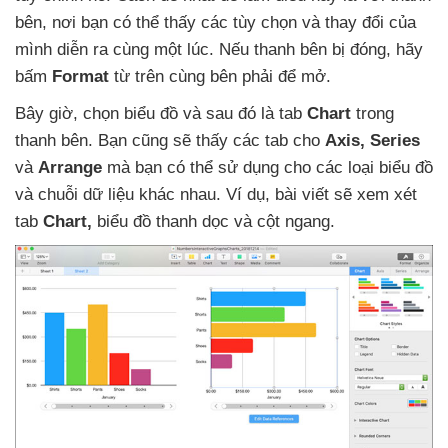
bên
, nơi bạn
có thể thấy
các tùy chọn
và thay đổi
của
mình diễn ra cùng một lúc
.
Nếu thanh bên bị đóng
, hãy
bấm
Format
từ trên cùng bên phải
để mở.
Bây giờ
, chọn biểu đồ
và
sau đó là tab
Chart
trong
thanh bên
. Bạn
cũng
sẽ thấy
các tab cho
Axis
, Series
và
Arrange
mà bạn
có thể sử dụng cho
các loại biểu đồ
và chuỗi dữ liệu khác nhau
. Ví dụ
, bài viết
sẽ xem xét
tab
Chart,
biểu đồ thanh dọc
và cột ngang.