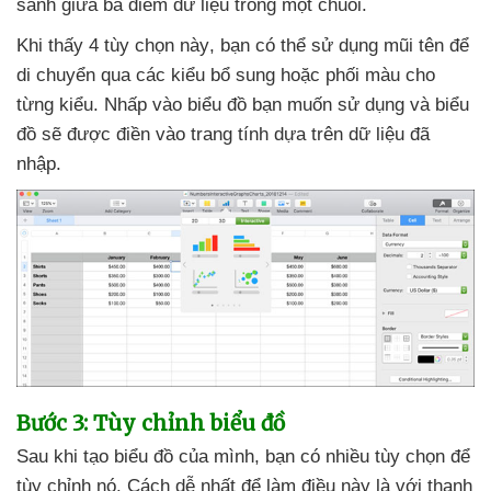
sánh giữa ba điểm dữ liệu trong một chuỗi.
Khi thấy 4 tùy chọn này
, bạn
có thể sử dụng mũi tên
để
di chuyển qua
các kiểu bổ sung
hoặc phối màu cho
từng kiểu
. Nhấp vào biểu đồ bạn muốn sử dụng
và biểu
đồ
sẽ
được điền vào trang tính dựa trên dữ liệu
đã
nhập.
Bước 3: Tùy chỉnh biểu đồ
Sau khi tạo biểu đồ
của mình
, bạn có nhiều tùy chọn
để
tùy chỉnh nó
. Cách dễ nhất
để làm điều này là
với thanh