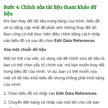
Bước 4: Chỉnh sửa tài liệu tham khảo dữ
liệu
Khi bạn thay đổi dữ liệu trong bảng
của mình
, biểu đồ
sẽ tự động cập nhật
để phản ánh
những thay đổi đó
.
Bạn
cũng
có thể thực hiện điều chỉnh bằng cách nhấp
vào biểu đồ
và
sau đó chọn
Edit Data References
.
Xóa một chuỗi dữ liệu
Một lợi thế
của việc sử dụng nút
để chỉnh sửa dữ liệu là
bạn
có thể chọn yếu tố chính xác
mà bạn muốn thay đổi
trong biểu đồ
của mình
. Ví dụ
, bạn
có thể muốn xóa
một số dữ liệu khỏi biểu đồ
nhưng không phải khỏi bảng
của mình.
1
. Chọn biểu đồ
và nhấp vào
Edit Data References
.
2
. Chuyển đến bảng
và nhấp vào mũi tên cho cột bạn