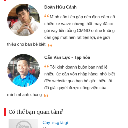
Đoàn Hữu Cảnh
Mình cần tiền gấp nên định cầm cố
chiếc xe wave nhưng thật may đã có
gói vay tiền bằng CMND online không
cần gặp mặt nên rất tiện lợi, sẽ giới
thiệu cho bạn bè biết
qu
Cấn Văn Lực - Tạp hóa
Tôi kinh doanh buôn bán nhỏ lẻ
nhiều lúc cần vốn nhập hàng, nhờ biết
đến website qua bạn bè giới thiệu tôi
đã giải quyết được công việc của
mình nhanh chóng
th
Có thể bạn quan tâm?
Cày lscg là gì