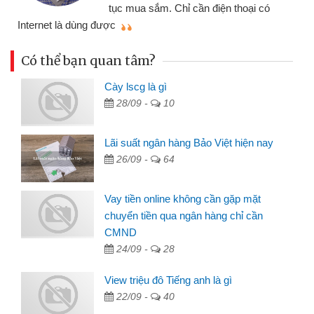
đã giải quyết được công việc của
mình nhanh chóng
t
Có thể bạn quan tâm?
Cày lscg là gì
28/09 -
10
Lãi suất ngân hàng Bảo Việt hiện nay
26/09 -
64
Vay tiền online không cần gặp mặt
chuyển tiền qua ngân hàng chỉ cần
CMND
24/09 -
28
View triệu đô Tiếng anh là gì
22/09 -
40