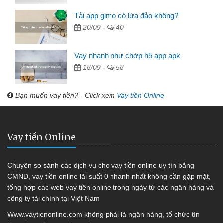
Tải app gimo có lừa đảo không?
20/09 -
40
Vay nhanh như chớp h5 app apk
18/09 -
58
Bạn muốn vay tiền? - Click xem
Vay tiền Online
Vay tiền Online
Chuyên so sánh các dịch vụ cho vay tiền online uy tín bằng
CMND, vay tiền online lãi suất 0 nhanh nhất không cần gặp mặt,
tổng hợp các web vay tiền online trong ngày từ các ngân hàng và
công ty tài chính tại Việt Nam
Www.vaytienonline.com không phải là ngân hàng, tổ chức tín