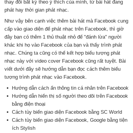
thay đổi bất kỳ theo ý thích
của mình
, từ bài hát đang
phát hay thời gian phát nhạc.
Như vậy bên cạnh việc thêm bài hát
mà Facebook cung
cấp vào giao diện
để phát nhạc trên Facebook
,
thì giờ
đây bạn có thêm 1 thủ thuật nhỏ
để "đánh lừa" người
khác khi họ vào Facebook
của bạn
và thấy trình phát
nhạc
. Chúng ta
cũng
có thể kết hợp biểu tượng phát
nhạc này
với video cover Facebook
cũng
rất tuyệt
. Bài
viết
dưới đây
sẽ hướng dẫn bạn đọc cách thêm biểu
tượng trình phát nhạc vào Facebook.
Hướng dẫn cách ẩn thông tin cá nhân trên Facebook
Hướng dẫn hiển thị số người theo dõi trên Facebook
bằng điện thoại
Cách tùy biến giao diện Facebook bằng SC World
Cách tùy biến giao diện Facebook
, Google bằng tiện
ích Stylish