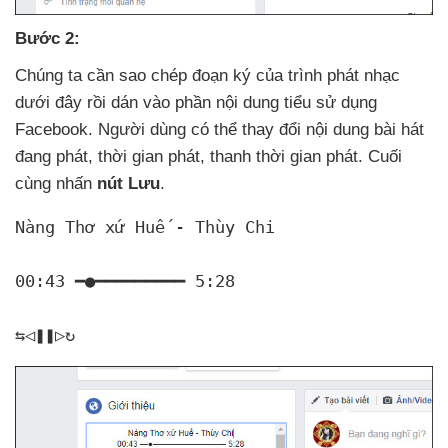
Bước 2:
Chúng ta cần sao chép đoạn ký
của trình phát nhạc
dưới đây rồi dán vào phần nội dung tiểu sử dụng
Facebook
. Người dùng
có thể thay đổi nội dung bài hát
đang phát
, thời gian phát
, thanh thời gian phát
. Cuối
cùng nhấn
nút Lưu
.
Nàng Thơ xứ Huế - Thùy Chi

00:43 ━●━━━━━━━━━ 5:28

⇆ㅤㅤㅤㅤ◁ㅤㅤ❚❚ㅤㅤ▷ㅤㅤㅤㅤ↻