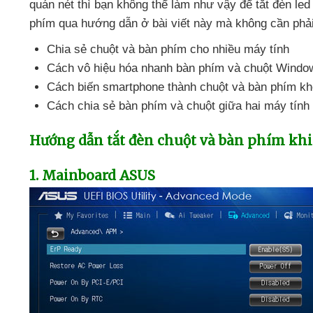
quán nét
thì bạn không thể làm
như vậy
để tắt đèn le
phím qua hướng dẫn ở bài viết này
mà không cần phải
Chia sẻ chuột
và bàn phím cho nhiều máy tính
Cách vô hiệu hóa nhanh bàn phím
và chuột Windo
Cách biến smartphone thành chuột
và bàn phím kh
Cách chia sẻ bàn phím
và chuột giữa hai máy tính
Hướng dẫn tắt đèn chuột
và bàn phím kh
1
. Mainboard ASUS