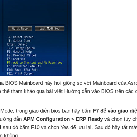
ủa BIOS Mainboard này hơi giống so
với Mainboard
của Asr
ó thể tham khảo qua bài viết Hướng dẫn vào BIOS trên
các 
Z Mode
, trong giao diện bios bạn hãy bấm
F7
để vào giao di
 đường dẫn
APM Configuration
>
ERP Ready
và chọn tùy 
d
sau đó bấm F10
và chọn Yes
để lưu lại
. Sau đó hãy tắt má
n không.