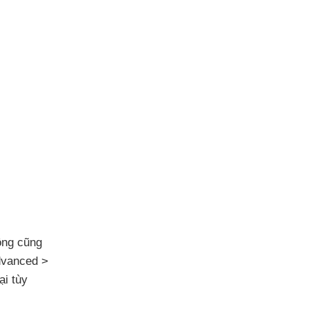
ộng
cũng
Advanced >
ại tùy