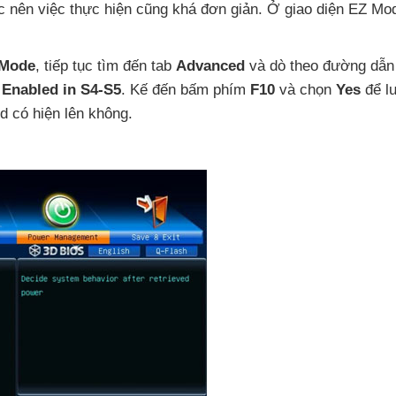
 nên việc thực hiện
cũng
khá đơn giản
. Ở giao diện EZ Mo
 Mode
, tiếp tục tìm đến tab
Advanced
và dò theo đường dẫn
p
Enabled in S4-S5
. Kế đến bấm phím
F10
và chọn
Yes
để l
d có hiện lên không.