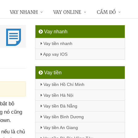
VAY NHANH
VAY ONLINE
CẦM ĐỒ
Vay nhanh
Vay tiền nhanh
App vay IOS
Vay tiền
Vay tiền Hồ Chí Minh
Vay tiền Hà Nội
 bật bộ
Vay tiền Đà Nẵng
g nó
cũng
Vay tiền Bình Dương
down.
Vay tiền An Giang
g
nếu là chủ