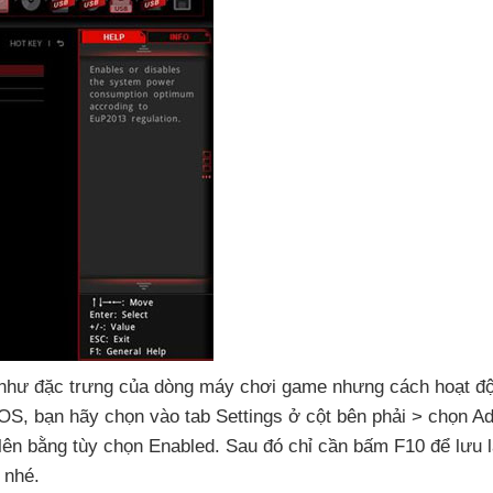
 như đặc trưng
của dòng máy chơi game
nhưng cách hoạt đ
IOS
, bạn hãy chọn vào tab Settings ở cột bên phải > chọn 
 lên bằng tùy chọn Enabled
. Sau đó chỉ cần bấm F10
để lưu l
i
nhé.