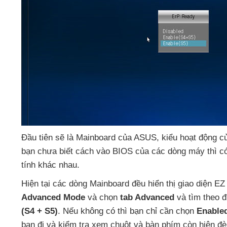
Đầu tiên
sẽ là Mainboard
của ASUS
, kiểu hoạt động
c
bạn chưa biết cách vào BIOS
của
các dòng máy
thì
c
tính khác nhau.
Hiện tại
các dòng Mainboard đều hiển thị giao diện E
Advanced Mode
và chọn
tab Advanced
và tìm theo
(S4 + S5)
.
Nếu không có
thì bạn chỉ cần chọn
Enable
bạn đi
và kiểm tra xem chuột
và bàn phím còn hiện đè