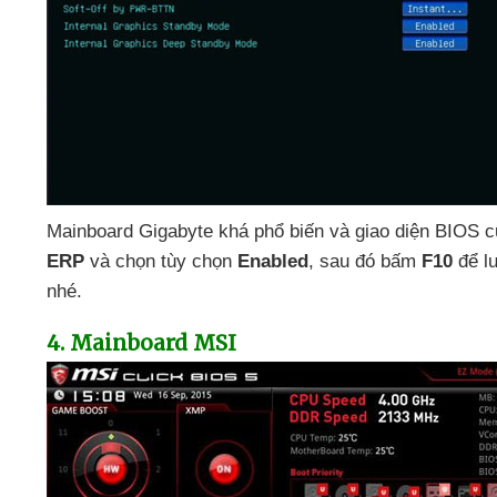
Mainboard Gigabyte
khá phổ biến
và giao diện BIOS
c
ERP
và chọn tùy chọn
Enabled
,
sau đó bấm
F10
để l
nhé.
4
. Mainboard MSI