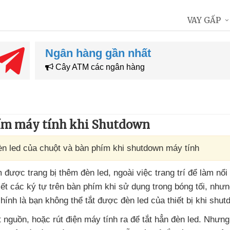
VAY GẤP
Ngân hàng gần nhất
Cây ATM các ngân hàng
phím máy tính khi Shutdown
èn led của chuột và bàn phím khi shutdown máy tính
ím
được trang bị thêm đèn led
, ngoài việc trang trí
để làm nổi
iết
các ký tự trên bàn phím khi sử dụng trong bóng tối
,
nhưn
hính là bạn không thể tắt
được đèn led
của thiết bị khi shut
t nguồn
,
hoặc rút điện máy tính ra
để tắt hẳn đèn led
. Nhưn