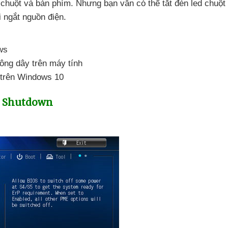
d chuột
và bàn phím
. Nhưng bạn
vẫn
có thể tắt đèn led chuột
 ngắt nguồn điện.
ws
ông dây trên máy tính
 trên Windows 10
i Shutdown