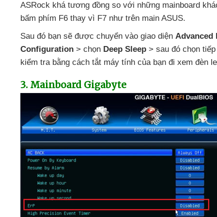
ASRock
khá tương đồng so
với
những mainboard khác
bấm phím F6 thay vì F7 như trên main ASUS.
Sau đó bạn
sẽ
được chuyển vào giao diện
Advanced
Configuration
> chọn
Deep Sleep
>
sau đó chọn tiế
kiểm tra bằng cách tắt máy tính
của bạn đi xem đèn le
3
. Mainboard Gigabyte