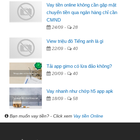
Vay tiền online không cần gặp mặt
chuyển tiền qua ngân hàng chỉ cần
CMND
24/09 -
28
View triệu đô Tiếng anh là gì
22/09 -
40
Tải app gimo có lừa đảo không?
20/09 -
40
Vay nhanh như chớp h5 app apk
18/09 -
58
Bạn muốn vay tiền? - Click xem
Vay tiền Online