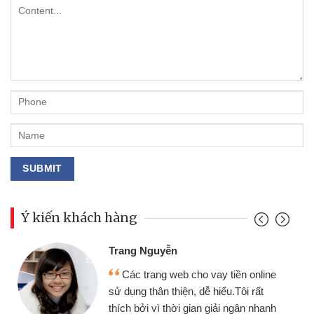
Ý kiến khách hàng
Đoàn Hữu Cảnh
Mình cần tiền gấp nên định cầm
ền online
chiếc xe wave nhưng thật may đã 
ôi rất
gói vay tiền bằng CMND online kh
gân nhanh