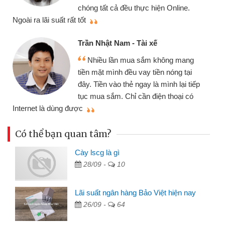
cần gặp mặt nên rất tiện lợi, sẽ giớ
nline.
thiệu cho bạn bè biết
Cấn Văn Lực - Tạp hóa
Tôi kinh doanh buôn bán nhỏ lẻ
ng mang
nhiều lúc cần vốn nhập hàng, nhờ b
óng tại
đến website qua bạn bè giới thiệu t
h lại tiếp
đã giải quyết được công việc của
hoại có
mình nhanh chóng
Có thể bạn quan tâm?
Cày lscg là gì
28/09 -
10
Lãi suất ngân hàng Bảo Việt hiện nay
26/09 -
64