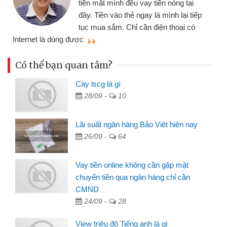
óng tại
đến website qua bạn bè giới thiệu t
h lại tiếp
đã giải quyết được công việc của
hoại có
mình nhanh chóng
Có thể bạn quan tâm?
Cày lscg là gì
28/09 -
10
Lãi suất ngân hàng Bảo Việt hiện nay
26/09 -
64
Vay tiền online không cần gặp mặt
chuyển tiền qua ngân hàng chỉ cần
CMND
24/09 -
28
View triệu đô Tiếng anh là gì