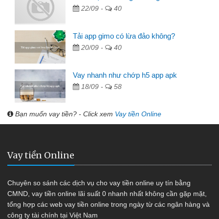
22/09 -
40
Tải app gimo có lừa đảo không?
20/09 -
40
Vay nhanh như chớp h5 app apk
18/09 -
58
Bạn muốn vay tiền? - Click xem
Vay tiền Online
Vay tiền Online
Chuyên so sánh các dịch vụ cho vay tiền online uy tín bằng
CMND, vay tiền online lãi suất 0 nhanh nhất không cần gặp mặt,
tổng hợp các web vay tiền online trong ngày từ các ngân hàng và
công ty tài chính tại Việt Nam