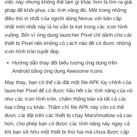
việc này
nhưng không thể làm gì khác hơn là tìm ra giải
pháp
để khôi phục
các tính năng đó
. Một trong
những
điều thú vị nhất
của người dùng Nexus
với bản cập
nhật mới nhất này là họ
vẫn bị kẹt trong
các icon hình
vuông
. Bởi vì ứng dụng launcher Pixel chỉ dành cho
các
thiết bị Pixel nên không có cách nào
để có
được
những
icon hình tròn tuyệt đẹp.
Hướng dẫn thay đổi biểu tượng ứng dụng trên
Android bằng ứng dụng Awesome Icons
May thay
, bạn
có thể cài đặt một file APK tùy chỉnh
của
launcher Pixel
để có
được hầu hết
các tính năng
của nó
như
các icon hình tròn
, chấm thông báo
và
tất cả
các
loại công cụ khác
. Thậm chí file APK này còn
có thể
được cài đặt trên
các thiết bị chạy Marshmallow
và cao
hơn
, cho phép bạn có
được
các tính năng này ngay cả
khi bạn sở hữu một thiết bị thứ hai
mà chưa
được cập