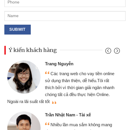
Ý kiến khách hàng
Đoàn Hữu Cảnh
Mình cần tiền gấp nên định cầm
ền online
chiếc xe wave nhưng thật may đã 
ôi rất
gói vay tiền bằng CMND online kh
gân nhanh
cần gặp mặt nên rất tiện lợi, sẽ giớ
nline.
thiệu cho bạn bè biết
Cấn Văn Lực - Tạp hóa
Tôi kinh doanh buôn bán nhỏ lẻ
ng mang
nhiều lúc cần vốn nhập hàng, nhờ b