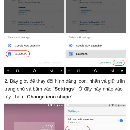
2
.
Bây giờ
,
để thay đổi hình dáng icon
, nhấn
và giữ trên
trang chủ
và bấm vào "
Settings
”
. Ở đây hãy nhấp vào
tùy chọn
“Change icon shape
”.