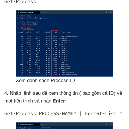
Get-Process
Xem danh sách Process ID
4
. Nhập lệnh sau
để xem thông tin (
bao gồm cả ID) về
một tiến trình
và nhấn
Enter
:
Get-Process PROCESS-NAME* | Format-List *