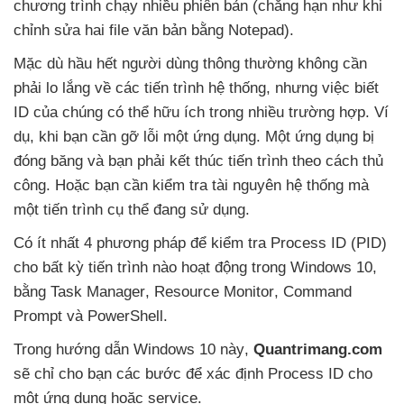
chương trình chạy nhiều phiên bản (chẳng hạn như khi
chỉnh sửa hai file văn bản bằng Notepad).
Mặc
dù hầu hết người dùng thông thường không cần
phải lo lắng về
các tiến trình hệ thống
,
nhưng việc biết
ID
của chúng
có thể hữu ích trong nhiều trường hợp
. Ví
dụ
, khi bạn cần gỡ lỗi một ứng dụng
. Một ứng dụng bị
đóng băng
và bạn phải kết thúc tiến trình theo cách thủ
công
. Hoặc bạn cần kiểm tra tài nguyên hệ thống
mà
một tiến trình cụ thể đang sử dụng.
Có ít nhất 4 phương pháp
để kiểm tra Process ID (PID)
cho bất kỳ tiến trình nào hoạt động trong Windows 10
,
bằng Task Manager
, Resource Monitor
, Command
Prompt
và PowerShell.
Trong hướng dẫn Windows 10 này
,
Quantrimang.com
sẽ chỉ cho bạn
các bước
để xác định Process ID cho
một ứng dụng
hoặc service.