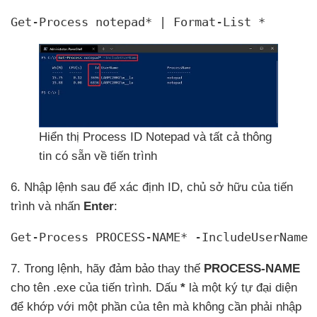
Get-Process notepad* | Format-List *
Hiển thị Process ID Notepad
và
tất cả thông
tin có sẵn về tiến trình
6
. Nhập lệnh sau
để xác định ID
, chủ sở hữu
của tiến
trình
và nhấn
Enter
:
Get-Process PROCESS-NAME* -IncludeUserName
7
. Trong lệnh
, hãy đảm bảo thay thế
PROCESS-NAME
cho tên .exe
của tiến trình
. Dấu
*
là một ký tự đại diện
để khớp
với một phần
của tên
mà không cần phải nhập