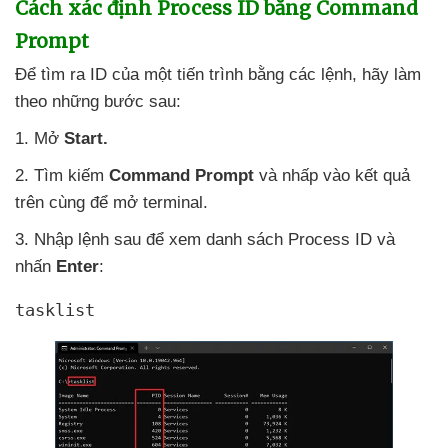
Cách xác định Process ID bằng Command
Prompt
Để tìm ra ID
của một tiến trình bằng
các lệnh
, hãy làm
theo
những
bước sau:
1
. Mở
Start.
2
. Tìm kiếm
Command Prompt
và nhấp vào kết quả
trên cùng
để mở terminal.
3
. Nhập lệnh sau
để xem danh sách Process ID
và
nhấn
Enter
:
tasklist