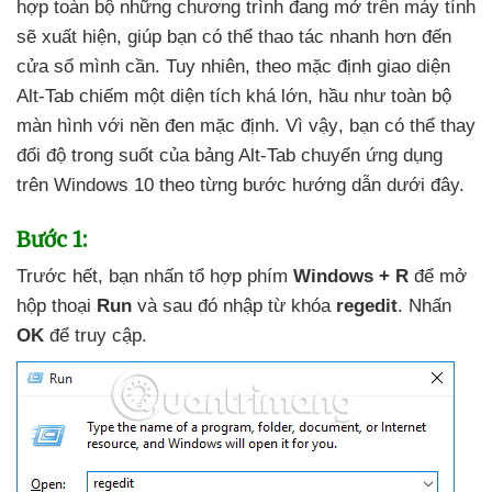
hợp toàn bộ
những chương trình đang mở trên máy tính
sẽ xuất hiện
, giúp bạn
có thể thao tác nhanh hơn đến
cửa sổ mình cần
. Tuy nhiên
, theo mặc định giao diện
Alt-Tab chiếm một diện tích
khá lớn
, hầu như toàn bộ
màn hình
với nền đen mặc định
. Vì vậy
, bạn
có thể thay
đổi độ trong suốt
của bảng Alt-Tab chuyển ứng dụng
trên Windows 10 theo từng bước hướng dẫn
dưới đây.
Bước 1:
Trước hết
, bạn nhấn tổ hợp phím
Windows + R
để mở
hộp thoại
Run
và
sau đó nhập từ khóa
regedit
. Nhấn
OK
để truy cập.