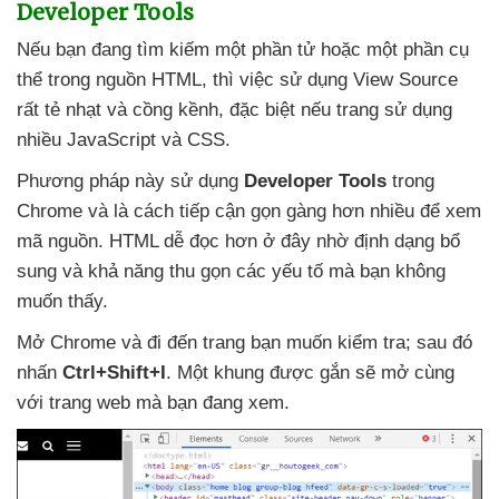
Developer Tools
Nếu bạn đang tìm kiếm một phần tử
hoặc một phần cụ
thể trong nguồn HTML
,
thì việc sử dụng View Source
rất tẻ nhạt
và cồng kềnh
,
đặc biệt
nếu trang sử dụng
nhiều JavaScript
và CSS.
Phương pháp này sử dụng
Developer Tools
trong
Chrome
và là cách tiếp cận gọn gàng hơn nhiều
để xem
mã nguồn
. HTML dễ đọc hơn ở đây nhờ định dạng bổ
sung
và khả năng thu gọn
các yếu tố
mà bạn không
muốn thấy.
Mở Chrome
và đi đến trang bạn muốn kiểm tra;
sau đó
nhấn
Ctrl+Shift+I
. Một khung
được gắn
sẽ mở cùng
với trang web
mà bạn đang xem.