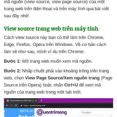
mã nguồn (view source
, view page source)
của một
trang web trên điện thoại
và trên máy tính qua bài viết
sau đây
nhé!
View source trang web trên máy tính
Cách view source này bạn
có thể làm trên Chrome
,
Edge
, Firefox
, Opera trên Windows
. Về cơ bản cách
làm
sẽ
như sau
, mình ví dụ trên Chrome:
Bước 1:
Mở trang web muốn xem mã nguồn.
Bước 2:
Nhấp chuột phải vào khoảng trống trên trang
web
, chọn
View Page Source/Xem nguồn trang
(Page
Source trên Opera)
hoặc nhấn
Ctrl+U
để xem mã
nguồn
của trang web trong một tab mới.