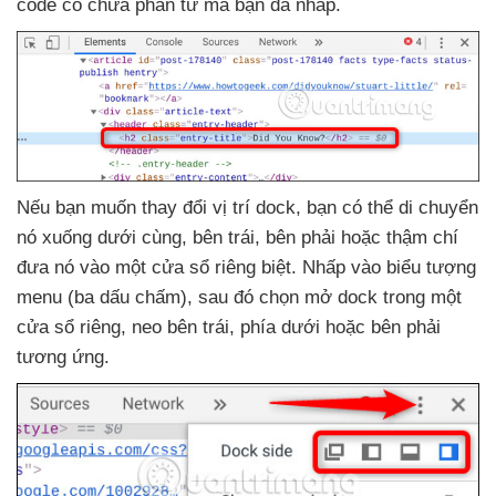
code có chứa phần tử
mà bạn
đã nhấp.
Nếu bạn muốn thay đổi vị trí dock
, bạn
có thể di chuyển
nó xuống dưới cùng
, bên trái
, bên phải
hoặc thậm chí
đưa nó vào một cửa sổ
riêng biệt
. Nhấp vào biểu tượng
menu (ba dấu chấm)
,
sau đó chọn mở dock trong một
cửa sổ
riêng
, neo bên trái
, phía dưới
hoặc bên phải
tương ứng.