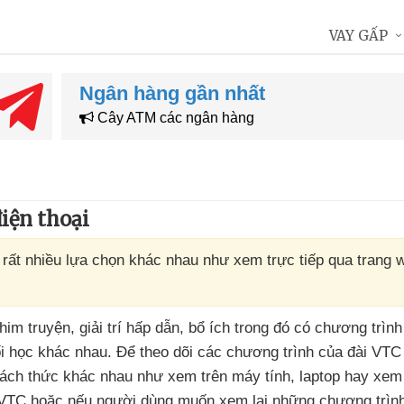
VAY GẤP
Ngân hàng gần nhất
Cây ATM các ngân hàng
iện thoại
 rất nhiều lựa chọn khác nhau như xem trực tiếp qua trang 
him truyện
, giải trí hấp dẫn
, bổ ích trong đó có chương trìn
i học khác nhau
. Để theo dõi
các chương trình
của đài VTC 
 cách thức khác nhau như xem trên máy tính
, laptop hay xem
h VTC
hoặc
nếu người dùng muốn xem lại
những chương trìn