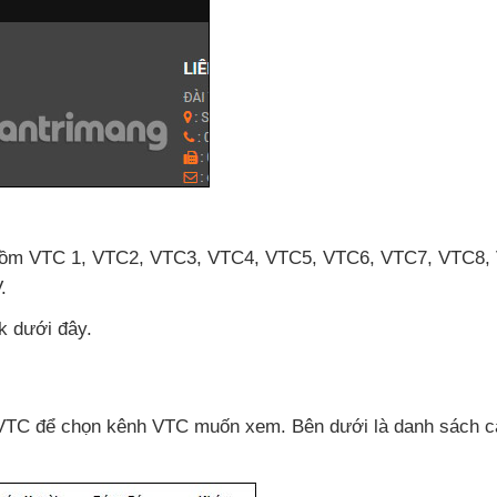
gồm VTC 1
, VTC2
, VTC3
, VTC4
, VTC5
, VTC6
, VTC7
, VTC8
,
.
nk
dưới đây.
 VTC
để chọn kênh VTC muốn xem
.
Bên dưới là danh sách
c