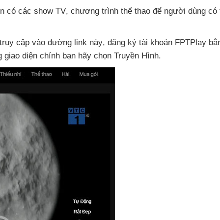
òn có
các show TV
, chương trình thể thao
để người dùng
có 
 truy cập vào đường link này
, đăng ký tài khoản FPTPlay bằ
g giao diện chính bạn hãy chọn Truyền Hình.