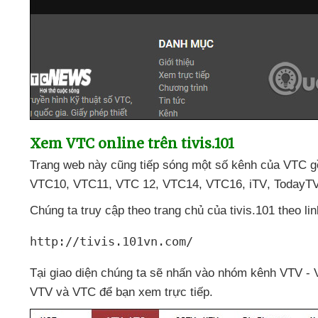
Xem VTC online trên tivis.101
Trang web này
cũng tiếp sóng một số kênh
của VTC 
VTC10
, VTC11
, VTC 12
, VTC14
, VTC16
, iTV
, TodayTV
Chúng ta truy cập theo trang chủ
của tivis.101 theo li
http://tivis.101vn.com/
Tại giao diện chúng ta
sẽ nhấn vào nhóm kênh VTV -
VTV
và VTC
để bạn xem trực tiếp.