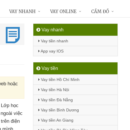
VAY NHANH
VAY ONLINE
CẦM ĐỒ
Vay nhanh
Vay tiền nhanh
App vay IOS
Vay tiền
Vay tiền Hồ Chí Minh
web hoặc
Vay tiền Hà Nội
Vay tiền Đà Nẵng
h Lớp học
Vay tiền Bình Dương
ngoài việc
Vay tiền An Giang
 trên điện
h mình