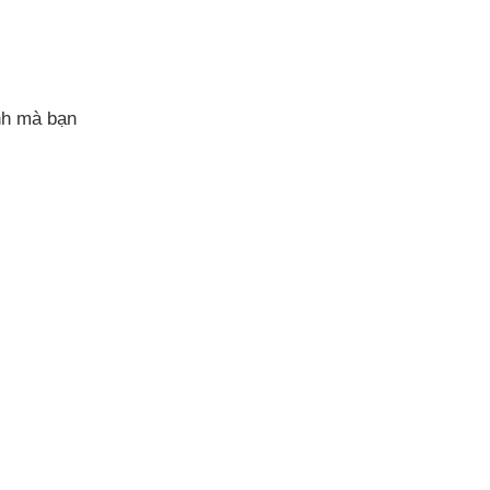
nh
mà bạn