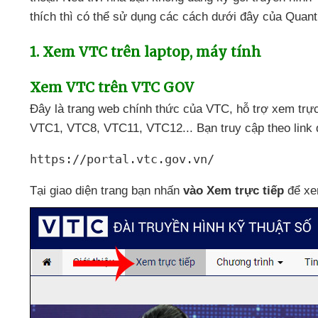
thích
thì
có thể sử dụng
các cách
dưới đây
của Quant
1
. Xem VTC trên laptop
, máy tính
Xem VTC trên VTC GOV
Đây là trang web chính thức
của VTC
, hỗ trợ xem trự
VTC1
, VTC8
, VTC11
, VTC12..
. Bạn truy cập theo link
https://portal.vtc.gov.vn/
Tại giao diện trang bạn nhấn
vào Xem trực tiếp
để x