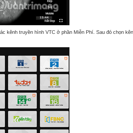
ác kênh truyền hình VTC ở phần Miễn Phí
. Sau đó chọn kê