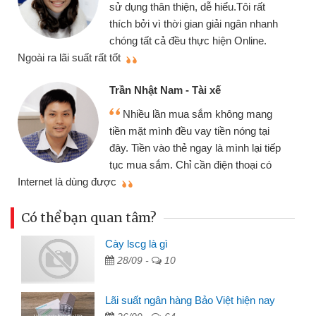
dễ hiểu.Tôi rất
gói vay tiền bằng CMND o
an giải ngân nhanh
cần gặp mặt nên rất tiện lợi
ực hiện Online.
thiệu cho bạn bè biết
Cấn Văn Lực - Tạp hóa
i xế
Tôi kinh doanh buôn bán
sắm không mang
nhiều lúc cần vốn nhập hàn
ay tiền nóng tại
đến website qua bạn bè giới
ay là mình lại tiếp
đã giải quyết được công v
n điện thoại có
mình nhanh chóng
Có thể bạn quan tâm?
Cày lscg là gì
28/09 -
10
Lãi suất ngân hàng Bảo Việt hiện nay