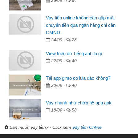
26/09 -
64
Vay tiền online không cần gặp mặt
chuyển tiền qua ngân hàng chỉ cần
CMND
24/09 -
28
View triệu đô Tiếng anh là gì
22/09 -
40
Tải app gimo có lừa đảo không?
20/09 -
40
Vay nhanh như chớp h5 app apk
18/09 -
58
Bạn muốn vay tiền? - Click xem
Vay tiền Online