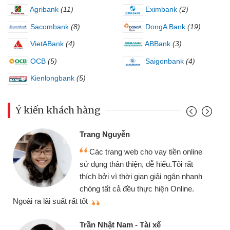
Agribank
(11)
Eximbank
(2)
Sacombank
(8)
DongA Bank
(19)
VietABank
(4)
ABBank
(3)
OCB
(5)
Saigonbank
(4)
Kienlongbank
(5)
Ý kiến khách hàng
Trang Nguyễn
Các trang web cho vay tiền online
sử dụng thân thiện, dễ hiểu.Tôi rất
thích bởi vì thời gian giải ngân nhanh
chóng tất cả đều thực hiện Online.
thi
Ngoài ra lãi suất rất tốt
Trần Nhật Nam - Tài xế