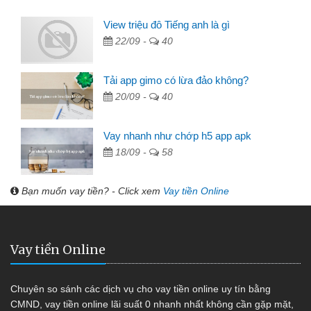
View triệu đô Tiếng anh là gì
22/09 -
40
Tải app gimo có lừa đảo không?
20/09 -
40
Vay nhanh như chớp h5 app apk
18/09 -
58
Bạn muốn vay tiền? - Click xem
Vay tiền Online
Vay tiền Online
Chuyên so sánh các dịch vụ cho vay tiền online uy tín bằng
CMND, vay tiền online lãi suất 0 nhanh nhất không cần gặp mặt,