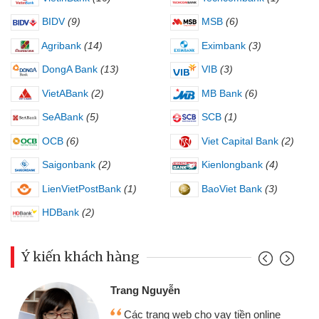
BIDV
(9)
MSB
(6)
Agribank
(14)
Eximbank
(3)
DongA Bank
(13)
VIB
(3)
VietABank
(2)
MB Bank
(6)
SeABank
(5)
SCB
(1)
OCB
(6)
Viet Capital Bank
(2)
Saigonbank
(2)
Kienlongbank
(4)
LienVietPostBank
(1)
BaoViet Bank
(3)
HDBank
(2)
Ý kiến khách hàng
Đoàn Hữu C
 Nguyễn
Mình cần t
 trang web cho vay tiền online