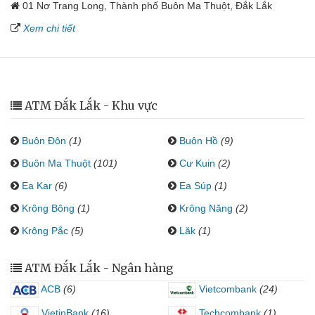
01 Nơ Trang Long, Thành phố Buôn Ma Thuột, Đắk Lắk
Xem chi tiết
ATM Đắk Lắk - Khu vực
Buôn Đôn
(1)
Buôn Hồ
(9)
Buôn Ma Thuột
(101)
Cư Kuin
(2)
Ea Kar
(6)
Ea Súp
(1)
Krông Bông
(1)
Krông Năng
(2)
Krông Pắc
(5)
Lăk
(1)
ATM Đắk Lắk - Ngân hàng
ACB
(6)
Vietcombank
(24)
VietinBank
(16)
Techcombank
(1)