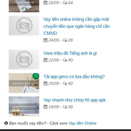
26/09 -
64
Vay tiền online không cần gặp mặt
chuyển tiền qua ngân hàng chỉ cần
CMND
24/09 -
28
View triệu đô Tiếng anh là gì
22/09 -
40
Tải app gimo có lừa đảo không?
20/09 -
40
Vay nhanh như chớp h5 app apk
18/09 -
58
Bạn muốn vay tiền? - Click xem
Vay tiền Online