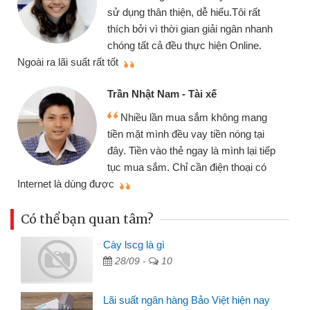
chiếc xe wav
 thân thiện, dễ hiểu.Tôi rất
gói vay tiền
ởi vì thời gian giải ngân nhanh
cần gặp mặt nê
tất cả đều thực hiện Online.
thiệu cho bạn bè biết
Cấn Văn Lực
hật Nam - Tài xế
Tôi kinh d
ều lần mua sắm không mang
nhiều lúc cần
ặt mình đều vay tiền nóng tại
đến website qu
ền vào thẻ ngay là mình lại tiếp
đã giải quyết
a sắm. Chỉ cần điện thoại có
mình nhanh chóng
Có thể bạn quan tâm?
Cày lscg là gì
28/09 -
10
Lãi suất ngân hàng Bảo Việt hiện nay