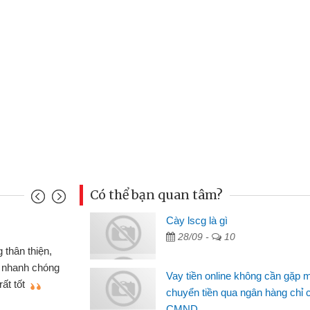
Có thể bạn quan tâm?
u Cảnh
Cày lscg là gì
28/09 -
10
ần tiền gấp nên định cầm cố chiếc xe wave
t may đã có gói vay tiền bằng CMND online
Vay tiền online không cần gặp 
gặp mặt nên rất tiện lợi, sẽ giới thiệu cho bạn
chuyển tiền qua ngân hàng chỉ 
CMND