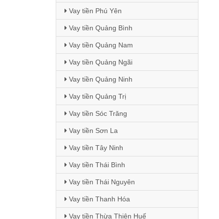
Vay tiền Phú Yên
Vay tiền Quảng Bình
Vay tiền Quảng Nam
Vay tiền Quảng Ngãi
Vay tiền Quảng Ninh
Vay tiền Quảng Trị
Vay tiền Sóc Trăng
Vay tiền Sơn La
Vay tiền Tây Ninh
Vay tiền Thái Bình
Vay tiền Thái Nguyên
Vay tiền Thanh Hóa
Vay tiền Thừa Thiên Huế