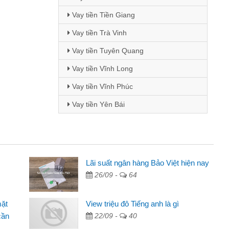
Vay tiền Tiền Giang
Vay tiền Trà Vinh
Vay tiền Tuyên Quang
Vay tiền Vĩnh Long
Vay tiền Vĩnh Phúc
Vay tiền Yên Bái
Mai Lan - Sinh viên
Lãi suất ngân hàng Bảo Việt hiện nay
26/09 -
64
Tôi biết đến thông qua quảng cáo trên facebook. Tôi là
sinh viên nên cần đóng tiền nhà, sinh nhật bạn bè, mà đọc
mặt
View triệu đô Tiếng anh là gì
thấy thủ tục nhanh gọn nên tôi quyết định vay
cần
22/09 -
40
Lâm Minh Chánh