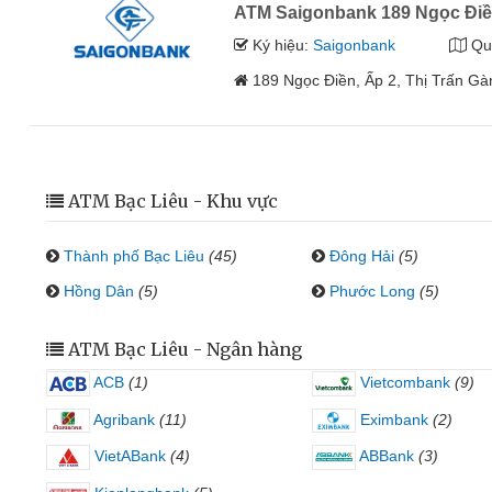
ATM Saigonbank 189 Ngọc Đi
Ký hiệu:
Saigonbank
Qu
189 Ngọc Điền, Ấp 2, Thị Trấn Gà
ATM Bạc Liêu - Khu vực
Thành phố Bạc Liêu
(45)
Đông Hải
(5)
Hồng Dân
(5)
Phước Long
(5)
ATM Bạc Liêu - Ngân hàng
ACB
(1)
Vietcombank
(9)
Agribank
(11)
Eximbank
(2)
VietABank
(4)
ABBank
(3)