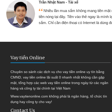
ế
Cấn Văn 
không mang tiền mặt mình đều vay
Tôi kin
vào thẻ ngay là mình lại tiếp tục mua
hàng, nhờ 
i có Internet là dùng được
quyết đượ
Vay tiền Online
Chuyên so sánh các dịch vụ cho vay tiền online uy tín bằng
CMND, vay tiền online lãi suất 0 nhanh nhất không cần gặp
mặt, tổng hợp các web vay tiền online trong ngày từ các ngân
hàng và công ty tài chính tại Việt Nam
Www.vaytienonline.com không phải là ngân hàng, tổ chức tín
dụng hay công ty cho vay!
Contact Us