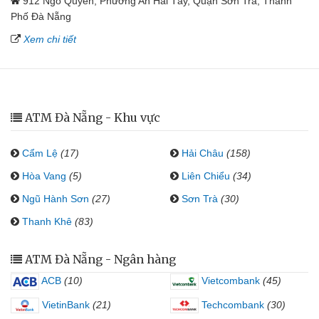
912 Ngô Quyền, Phường An Hải Tây, Quận Sơn Trà, Thành
Phố Đà Nẵng
Xem chi tiết
ATM Đà Nẵng - Khu vực
Cẩm Lệ
(17)
Hải Châu
(158)
Hòa Vang
(5)
Liên Chiểu
(34)
Ngũ Hành Sơn
(27)
Sơn Trà
(30)
Thanh Khê
(83)
ATM Đà Nẵng - Ngân hàng
ACB
(10)
Vietcombank
(45)
VietinBank
(21)
Techcombank
(30)