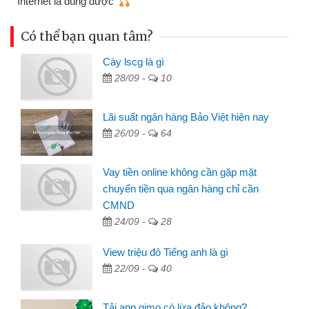
Internet là dùng được
Có thể bạn quan tâm?
Cày lscg là gì
28/09 -
10
Lãi suất ngân hàng Bảo Việt hiện nay
26/09 -
64
Vay tiền online không cần gặp mặt
chuyển tiền qua ngân hàng chỉ cần
CMND
24/09 -
28
View triệu đô Tiếng anh là gì
22/09 -
40
Tải app gimo có lừa đảo không?