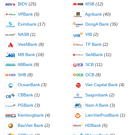
BIDV
(25)
MSB
(12)
VPBank
(5)
Agribank
(40)
Eximbank
(17)
DongA Bank
(35)
NASB
(1)
VIB
(2)
VietABank
(8)
TP Bank
(2)
MB Bank
(18)
SeABank
(11)
ABBank
(9)
SCB
(11)
SHB
(8)
OCB
(8)
OceanBank
(3)
Viet Capital Bank
(4)
CBBank
(1)
Saigonbank
(2)
PGBank
(3)
Nam A Bank
(3)
Kienlongbank
(4)
LienVietPostBank
(1)
BaoViet Bank
(2)
HDBank
(5)