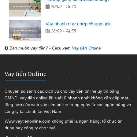
20/09 -
40
Vay nhanh như chớp h5 app apk
18/09 -
58
Bạn muốn vay tiền? - Click xem
Vay tiền Online
Vay tiền Online
Chuyên so sánh các dịch vụ cho vay tiền online uy tín bằng
CMND, vay tiền online lãi suất 0 nhanh nhất không cần gặp mặt,
tổng hợp các web vay tiền online trong ngày từ các ngân hàng và
công ty tài chính tại Việt Nam
Www.vaytienonline.com không phải là ngân hàng, tổ chức tín
dụng hay công ty cho vay!