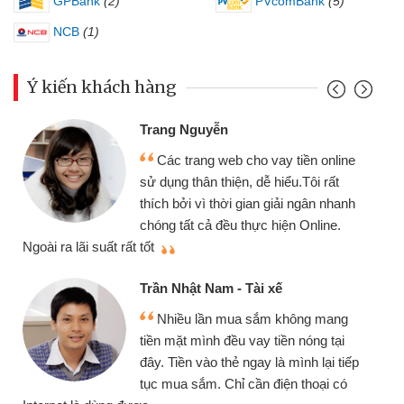
GPBank
(2)
PVcomBank
(5)
NCB
(1)
Ý kiến khách hàng
Trang Nguyễn
Các trang web cho vay tiền online
sử dụng thân thiện, dễ hiểu.Tôi rất
thích bởi vì thời gian giải ngân nhanh
chóng tất cả đều thực hiện Online.
thi
Ngoài ra lãi suất rất tốt
Trần Nhật Nam - Tài xế
Nhiều lần mua sắm không mang
tiền mặt mình đều vay tiền nóng tại
đây. Tiền vào thẻ ngay là mình lại tiếp
tục mua sắm. Chỉ cần điện thoại có
mì