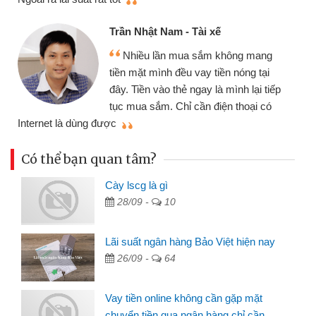
Trần Nhật Nam - Tài xế
Nhiều lần mua sắm không mang
tiền mặt mình đều vay tiền nóng tại
đây. Tiền vào thẻ ngay là mình lại tiếp
tục mua sắm. Chỉ cần điện thoại có
mì
Internet là dùng được
Có thể bạn quan tâm?
Cày lscg là gì
28/09 -
10
Lãi suất ngân hàng Bảo Việt hiện nay
26/09 -
64
Vay tiền online không cần gặp mặt
chuyển tiền qua ngân hàng chỉ cần