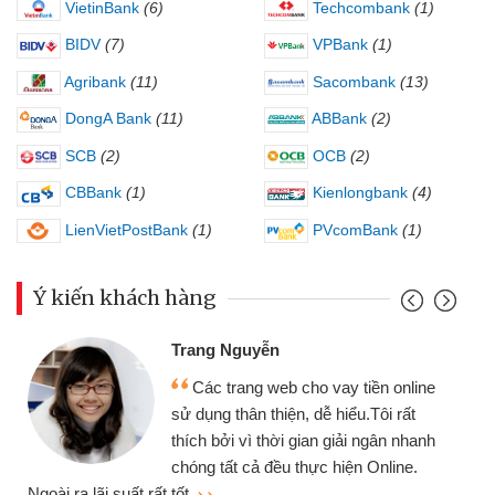
VietinBank
(6)
Techcombank
(1)
BIDV
(7)
VPBank
(1)
Agribank
(11)
Sacombank
(13)
DongA Bank
(11)
ABBank
(2)
SCB
(2)
OCB
(2)
CBBank
(1)
Kienlongbank
(4)
LienVietPostBank
(1)
PVcomBank
(1)
Ý kiến khách hàng
Trang Nguyễn
Các trang web cho vay tiền online
sử dụng thân thiện, dễ hiểu.Tôi rất
thích bởi vì thời gian giải ngân nhanh
chóng tất cả đều thực hiện Online.
thi
Ngoài ra lãi suất rất tốt