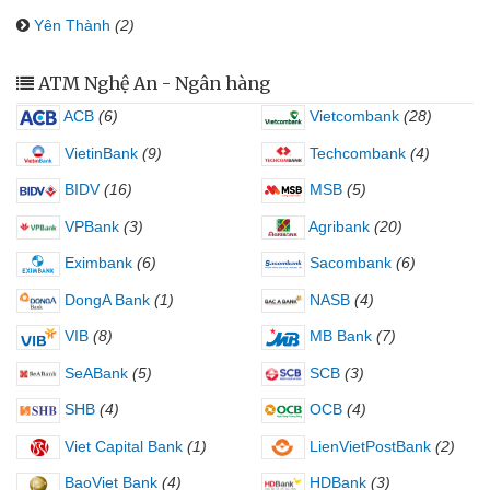
Yên Thành
(2)
ATM Nghệ An - Ngân hàng
ACB
(6)
Vietcombank
(28)
VietinBank
(9)
Techcombank
(4)
BIDV
(16)
MSB
(5)
VPBank
(3)
Agribank
(20)
Eximbank
(6)
Sacombank
(6)
DongA Bank
(1)
NASB
(4)
VIB
(8)
MB Bank
(7)
SeABank
(5)
SCB
(3)
SHB
(4)
OCB
(4)
Viet Capital Bank
(1)
LienVietPostBank
(2)
BaoViet Bank
(4)
HDBank
(3)