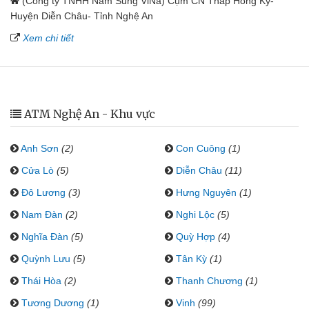
(Công ty TNHH Nam Sung ViNa) Cụm CN Tháp Hồng Kỷ-
Huyện Diễn Châu- Tỉnh Nghệ An
Xem chi tiết
ATM Nghệ An - Khu vực
Anh Sơn
(2)
Con Cuông
(1)
Cửa Lò
(5)
Diễn Châu
(11)
Đô Lương
(3)
Hưng Nguyên
(1)
Nam Đàn
(2)
Nghi Lộc
(5)
Nghĩa Đàn
(5)
Quỳ Hợp
(4)
Quỳnh Lưu
(5)
Tân Kỳ
(1)
Thái Hòa
(2)
Thanh Chương
(1)
Tương Dương
(1)
Vinh
(99)